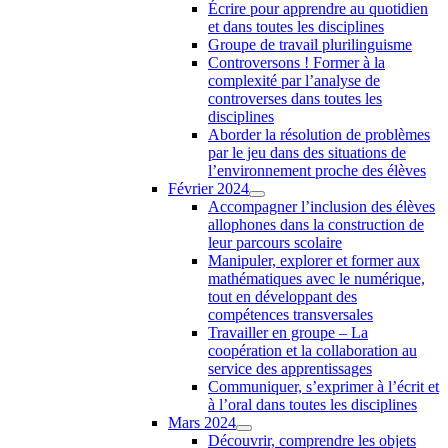
Écrire pour apprendre au quotidien
et dans toutes les disciplines
Groupe de travail plurilinguisme
Controversons ! Former à la
complexité par l’analyse de
controverses dans toutes les
disciplines
Aborder la résolution de problèmes
par le jeu dans des situations de
l’environnement proche des élèves
Février 2024
Accompagner l’inclusion des élèves
allophones dans la construction de
leur parcours scolaire
Manipuler, explorer et former aux
mathématiques avec le numérique,
tout en développant des
compétences transversales
Travailler en groupe – La
coopération et la collaboration au
service des apprentissages
Communiquer, s’exprimer à l’écrit et
à l’oral dans toutes les disciplines
Mars 2024
Découvrir, comprendre les objets