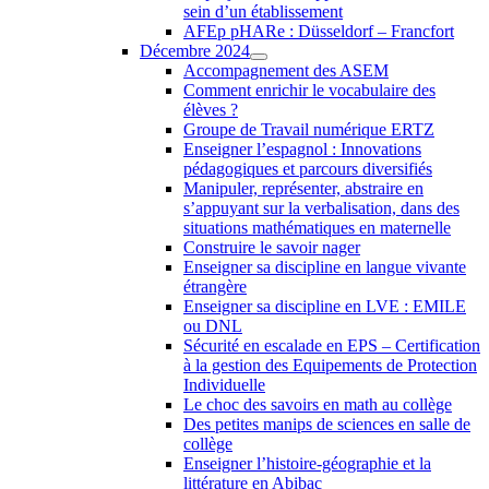
sein d’un établissement
AFEp pHARe : Düsseldorf – Francfort
Décembre 2024
Accompagnement des ASEM
Comment enrichir le vocabulaire des
élèves ?
Groupe de Travail numérique ERTZ
Enseigner l’espagnol : Innovations
pédagogiques et parcours diversifiés
Manipuler, représenter, abstraire en
s’appuyant sur la verbalisation, dans des
situations mathématiques en maternelle
Construire le savoir nager
Enseigner sa discipline en langue vivante
étrangère
Enseigner sa discipline en LVE : EMILE
ou DNL
Sécurité en escalade en EPS – Certification
à la gestion des Equipements de Protection
Individuelle
Le choc des savoirs en math au collège
Des petites manips de sciences en salle de
collège
Enseigner l’histoire-géographie et la
littérature en Abibac