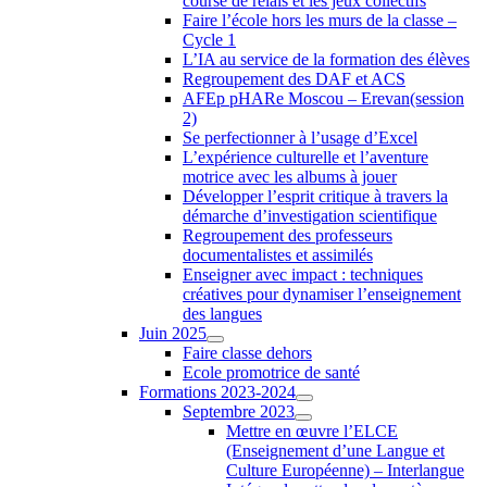
course de relais et les jeux collectifs
Faire l’école hors les murs de la classe –
Cycle 1
L’IA au service de la formation des élèves
Regroupement des DAF et ACS
AFEp pHARe Moscou – Erevan(session
2)
Se perfectionner à l’usage d’Excel
L’expérience culturelle et l’aventure
motrice avec les albums à jouer
Développer l’esprit critique à travers la
démarche d’investigation scientifique
Regroupement des professeurs
documentalistes et assimilés
Enseigner avec impact : techniques
créatives pour dynamiser l’enseignement
des langues
Juin 2025
Faire classe dehors
Ecole promotrice de santé
Formations 2023-2024
Septembre 2023
Mettre en œuvre l’ELCE
(Enseignement d’une Langue et
Culture Européenne) – Interlangue