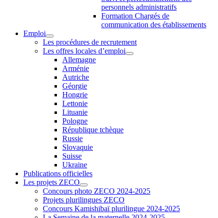
personnels administratifs
Formation Chargés de
communication des établissements
Emploi
Les procédures de recrutement
Les offres locales d’emploi
Allemagne
Arménie
Autriche
Géorgie
Hongrie
Lettonie
Lituanie
Pologne
République tchèque
Russie
Slovaquie
Suisse
Ukraine
Publications officielles
Les projets ZECO
Concours photo ZECO 2024-2025
Projets plurilingues ZECO
Concours Kamishibaï plurilingue 2024-2025
La Semaine de la maternelle 2024-2025