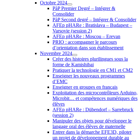
Octobre 2024
PàP Premier Degré – Intégrer &
Consolider
PàP Second degré – Intégrer & Consolider
AFEp pHARe : Bratislava – Budapest –
Varsovie (session 2)
AFEp pHARe : Moscou – Erevan
PRIO : accompagner le parcours
d’orientation dans son établissement
Novembre 2024
Créer des histoires plurilingues sous la
forme de Kamishibai
Pratiquer la technologie en CM1 et CM2
Enseigner les nouveaux programmes
d’EMC
Enseigner en groupes en français
Exploitation des microcontrôleurs Arduino,
Microbit… et compétences numériques des
élèves
AFEp pHARe : Dübendorf – Sarrebruck
(session 2)
Manipuler des objets pour développer le
langage oral des élèves de maternelle
Entrer dans la démarche EFE3D, piloter
un projet de développement durable au