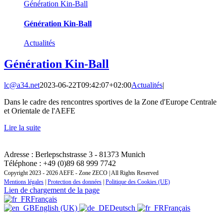
Génération Kin-Ball
Génération Kin-Ball
Actualités
Génération Kin-Ball
lc@a34.net
2023-06-22T09:42:07+02:00
Actualités
|
Dans le cadre des rencontres sportives de la Zone d'Europe Centrale
et Orientale de l'AEFE
Lire la suite
CONTACT : INSTITUT REGIONAL DE FORMATION
ZONE EUROPE CENTRALE ET ORIENTALE
Adresse : Berlepschstrasse 3 - 81373 Munich
Téléphone : +49 (0)89 68 999 7742
Copyright 2023 - 2026 AEFE - Zone ZECO | All Rights Reserved
Mentions légales
|
Protection des données
|
Politique des Cookies (UE)
Lien de chargement de la page
Français
English (UK)
Deutsch
Français