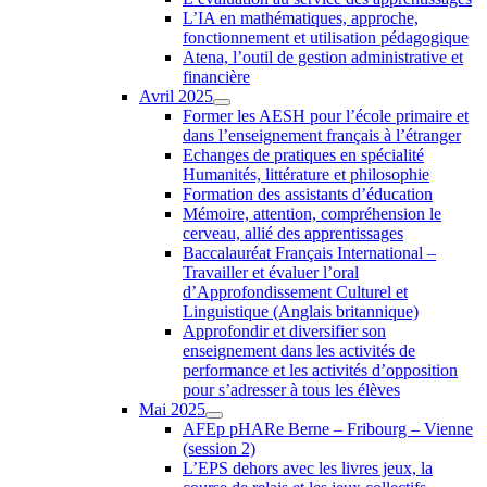
L’IA en mathématiques, approche,
fonctionnement et utilisation pédagogique
Atena, l’outil de gestion administrative et
financière
Avril 2025
Former les AESH pour l’école primaire et
dans l’enseignement français à l’étranger
Echanges de pratiques en spécialité
Humanités, littérature et philosophie
Formation des assistants d’éducation
Mémoire, attention, compréhension le
cerveau, allié des apprentissages
Baccalauréat Français International –
Travailler et évaluer l’oral
d’Approfondissement Culturel et
Linguistique (Anglais britannique)
Approfondir et diversifier son
enseignement dans les activités de
performance et les activités d’opposition
pour s’adresser à tous les élèves
Mai 2025
AFEp pHARe Berne – Fribourg – Vienne
(session 2)
L’EPS dehors avec les livres jeux, la