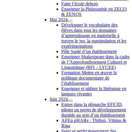
Faire l’école dehors
Enseigner la Philosophie en ZECO
& ZENOS
Mai 2024
Développer le vocabulaire des
élèves dans tous les domaines
d’apprentissage en maternelle à
travers le jeu, la manipulation et les
expérimentations
Pôle Santé d’un établissement
Enseigner Shakespeare dans la cadre
de l’Approfondissement Culturel et
Linguistique (BFI – LYCEE)
Formation Mettre en œuvre la
politique documentaire de
l’établissement
Enseigner et utiliser la littérature en
langues vivantes
Juin 2024
Entrer dans la démarche EFE3D,
piloter un projet de développement
durable au sein d’un établissement
AFEp pHARe : Tbilissi, Vilnius &
Riga
Suivi et perfectionnement des