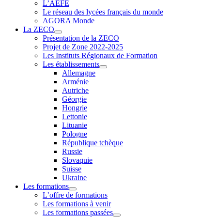
L’AEFE
Le réseau des lycées français du monde
AGORA Monde
La ZECO
Présentation de la ZECO
Projet de Zone 2022-2025
Les Instituts Régionaux de Formation
Les établissements
Allemagne
Arménie
Autriche
Géorgie
Hongrie
Lettonie
Lituanie
Pologne
République tchèque
Russie
Slovaquie
Suisse
Ukraine
Les formations
L’offre de formations
Les formations à venir
Les formations passées