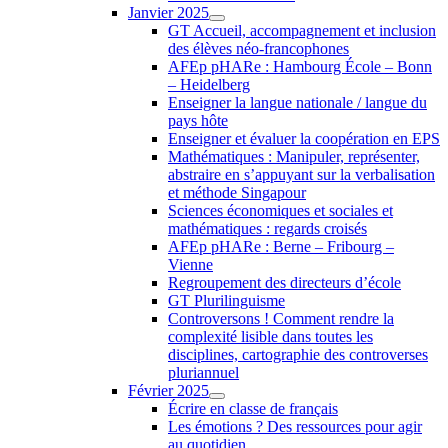
Janvier 2025
GT Accueil, accompagnement et inclusion
des élèves néo-francophones
AFEp pHARe : Hambourg École – Bonn
– Heidelberg
Enseigner la langue nationale / langue du
pays hôte
Enseigner et évaluer la coopération en EPS
Mathématiques : Manipuler, représenter,
abstraire en s’appuyant sur la verbalisation
et méthode Singapour
Sciences économiques et sociales et
mathématiques : regards croisés
AFEp pHARe : Berne – Fribourg –
Vienne
Regroupement des directeurs d’école
GT Plurilinguisme
Controversons ! Comment rendre la
complexité lisible dans toutes les
disciplines, cartographie des controverses
pluriannuel
Février 2025
Écrire en classe de français
Les émotions ? Des ressources pour agir
au quotidien