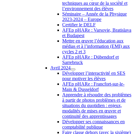
techniques au cœur de la société et
l’environnement des élèves
Séminaire – Année de la Physique
2023-2024 – Europe
Certifier le DELF
AFEp pHARe : Varsovie, Bratislava
et Budapest
Mettre en œuvre l’éducation aux
médias et à l’information (EMI) aux
cycles 2 et 3
AFEp pHARe : Dübendorf et
Sarrebruck
Avril 2024
Développer l’interactivité en SES
pour motiver les élèves
AFEp pHARe : Francfort-sur-le-
Main & Dusseldorf
Apprendre à résoudre des problèmes
à partir de photos problèmes et de
situations du quotidien : enjeux,
modalités de mises en œuvre et
continuité des apprentissages
Développer ses connaissances en
comptabilité publique
Faire classe dehors (avec la sixième)