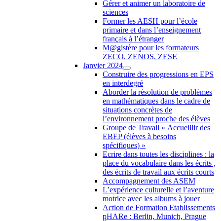
Gérer et animer un laboratoire de
sciences
Former les AESH pour l’école
primaire et dans l’enseignement
français à l’étranger
M@gistère pour les formateurs
ZECO, ZENOS, ZESE
Janvier 2024
Construire des progressions en EPS
en interdegré
Aborder la résolution de problèmes
en mathématiques dans le cadre de
situations concrètes de
l’environnement proche des élèves
Groupe de Travail « Accueillir des
EBEP (élèves à besoins
spécifiques) »
Ecrire dans toutes les disciplines : la
place du vocabulaire dans les écrits ,
des écrits de travail aux écrits courts
Accompagnement des ASEM
L’expérience culturelle et l’aventure
motrice avec les albums à jouer
Action de Formation Etablissements
pHARe : Berlin, Munich, Prague