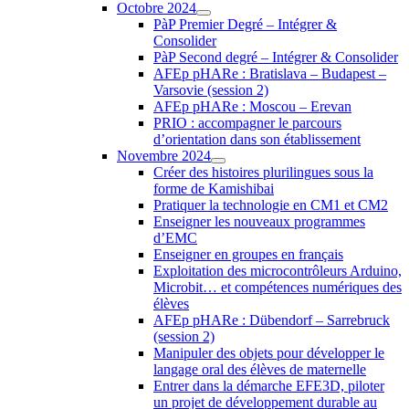
Octobre 2024
PàP Premier Degré – Intégrer &
Consolider
PàP Second degré – Intégrer & Consolider
AFEp pHARe : Bratislava – Budapest –
Varsovie (session 2)
AFEp pHARe : Moscou – Erevan
PRIO : accompagner le parcours
d’orientation dans son établissement
Novembre 2024
Créer des histoires plurilingues sous la
forme de Kamishibai
Pratiquer la technologie en CM1 et CM2
Enseigner les nouveaux programmes
d’EMC
Enseigner en groupes en français
Exploitation des microcontrôleurs Arduino,
Microbit… et compétences numériques des
élèves
AFEp pHARe : Dübendorf – Sarrebruck
(session 2)
Manipuler des objets pour développer le
langage oral des élèves de maternelle
Entrer dans la démarche EFE3D, piloter
un projet de développement durable au