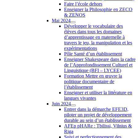
Faire l’école dehors
Enseigner la Philosophie en ZECO
& ZENOS
Mai 2024
Développer le vocabulaire des
élèves dans tous les domaines
d’apprentissage en maternelle à
travers le jeu, la manipulation et les
expérimentations
Pôle Santé d’un établissement
Enseigner Shakespeare dans la cadre
de l’Approfondissement Culturel et
Linguistique (BFI – LYCEE)
Formation Mettre en œuvre la
politique documentaire de
l’établissement
Enseigner et utiliser la littérature en
langues vivantes
Juin 2024
Entrer dans la démarche EFE3D,
piloter un projet de développement
durable au sein d’un établissement
AFEp pHARe : Tbilissi, Vilnius &
Riga
Suivi et perfectionnement des