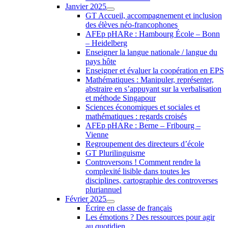
Janvier 2025
GT Accueil, accompagnement et inclusion
des élèves néo-francophones
AFEp pHARe : Hambourg École – Bonn
– Heidelberg
Enseigner la langue nationale / langue du
pays hôte
Enseigner et évaluer la coopération en EPS
Mathématiques : Manipuler, représenter,
abstraire en s’appuyant sur la verbalisation
et méthode Singapour
Sciences économiques et sociales et
mathématiques : regards croisés
AFEp pHARe : Berne – Fribourg –
Vienne
Regroupement des directeurs d’école
GT Plurilinguisme
Controversons ! Comment rendre la
complexité lisible dans toutes les
disciplines, cartographie des controverses
pluriannuel
Février 2025
Écrire en classe de français
Les émotions ? Des ressources pour agir
au quotidien