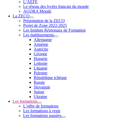
L’AEFE
Le réseau des lycées français du monde
AGORA Monde
La ZECO
Présentation de la ZECO
Projet de Zone 2022-2025
Les Instituts Régionaux de Formation
Les établissements
Allemagne
Arménie
Autriche
Géorgie
Hongrie
Lettonie
Lituanie
Pologne
République tchèque
Russie
Slovaquie
Suisse
Ukraine
Les formations
L’offre de formations
Les formations à venir
Les formations passées