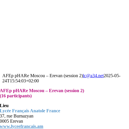
AFEp pHARe Moscou – Erevan (session 2)
lc@a34.net
2025-05-
24T15:54:03+02:00
AFEp pHARe Moscou – Erevan (session 2)
(16 participants)
Lieu
Lycée Français Anatole France
37, rue Burnazyan
0005 Erevan
www.lyceefrancais.am