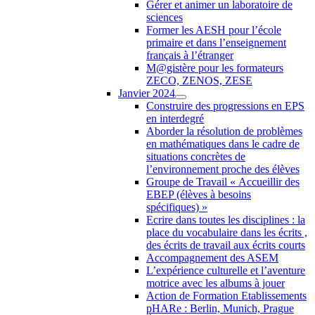
Gérer et animer un laboratoire de
sciences
Former les AESH pour l’école
primaire et dans l’enseignement
français à l’étranger
M@gistère pour les formateurs
ZECO, ZENOS, ZESE
Janvier 2024
Construire des progressions en EPS
en interdegré
Aborder la résolution de problèmes
en mathématiques dans le cadre de
situations concrètes de
l’environnement proche des élèves
Groupe de Travail « Accueillir des
EBEP (élèves à besoins
spécifiques) »
Ecrire dans toutes les disciplines : la
place du vocabulaire dans les écrits ,
des écrits de travail aux écrits courts
Accompagnement des ASEM
L’expérience culturelle et l’aventure
motrice avec les albums à jouer
Action de Formation Etablissements
pHARe : Berlin, Munich, Prague