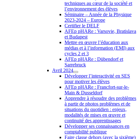
techniques au cœur de la société et
l’environnement des élèves
Séminaire – Année de la Physique
2023-2024 – Europe
Certifier le DELF
AFEp pHARe : Varsovie, Bratislava
et Budapest
Mettre en œuvre l’éducation aux
médias et à l’information (EMI) aux
cycles 2 et 3
AFEp pHARe : Dübendorf et
Sarrebruck
Avril 2024
Développer l’interactivité en SES
pour motiver les élèves
AFEp pHARe : Francfort-sur-le-
Main & Dusseldorf
Apprendre à résoudre des problèmes
à partir de photos problèmes et de
situations du quotidien : enjeux,
modalités de mises en œuvre et
continuité des apprentissages
Développer ses connaissances en
comptabilité publique
Faire classe dehors (avec la sixième)