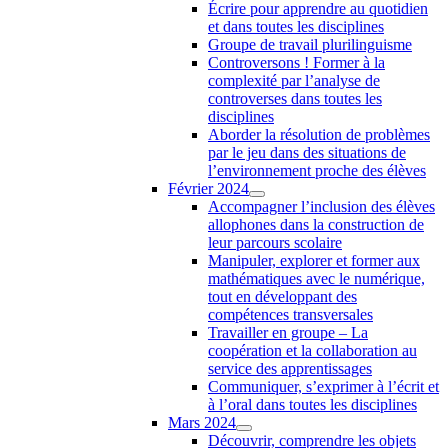
Écrire pour apprendre au quotidien
et dans toutes les disciplines
Groupe de travail plurilinguisme
Controversons ! Former à la
complexité par l’analyse de
controverses dans toutes les
disciplines
Aborder la résolution de problèmes
par le jeu dans des situations de
l’environnement proche des élèves
Février 2024
Accompagner l’inclusion des élèves
allophones dans la construction de
leur parcours scolaire
Manipuler, explorer et former aux
mathématiques avec le numérique,
tout en développant des
compétences transversales
Travailler en groupe – La
coopération et la collaboration au
service des apprentissages
Communiquer, s’exprimer à l’écrit et
à l’oral dans toutes les disciplines
Mars 2024
Découvrir, comprendre les objets