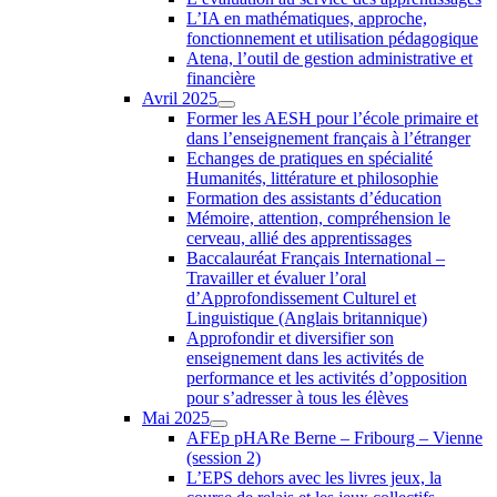
L’IA en mathématiques, approche,
fonctionnement et utilisation pédagogique
Atena, l’outil de gestion administrative et
financière
Avril 2025
Former les AESH pour l’école primaire et
dans l’enseignement français à l’étranger
Echanges de pratiques en spécialité
Humanités, littérature et philosophie
Formation des assistants d’éducation
Mémoire, attention, compréhension le
cerveau, allié des apprentissages
Baccalauréat Français International –
Travailler et évaluer l’oral
d’Approfondissement Culturel et
Linguistique (Anglais britannique)
Approfondir et diversifier son
enseignement dans les activités de
performance et les activités d’opposition
pour s’adresser à tous les élèves
Mai 2025
AFEp pHARe Berne – Fribourg – Vienne
(session 2)
L’EPS dehors avec les livres jeux, la