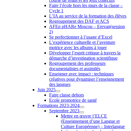
course de relais et les jeux collectifs
Faire l’école hors les murs de la classe –
Cycle 1
L’IA au service de la formation des élèves
Regroupement des DAF et ACS
AFEp pHARe Moscou – Erevan(session
2)
Se perfectionner à l’usage d’Excel
L’expérience culturelle et l’aventure
motrice avec les albums à jouer
Développer l’esprit critique à travers la
démarche d’investigation scientifique
Regroupement des professeurs
documentalistes et assimilés
Enseigner avec impact : techniques
créatives pour dynamiser l’enseignement
des langues
Juin 2025
Faire classe dehors
Ecole promotrice de santé
Formations 2023-2024
Septembre 2023
Mettre en œuvre l’ELCE
(Enseignement d’une Langue et
Culture Européenne) – Interlangue