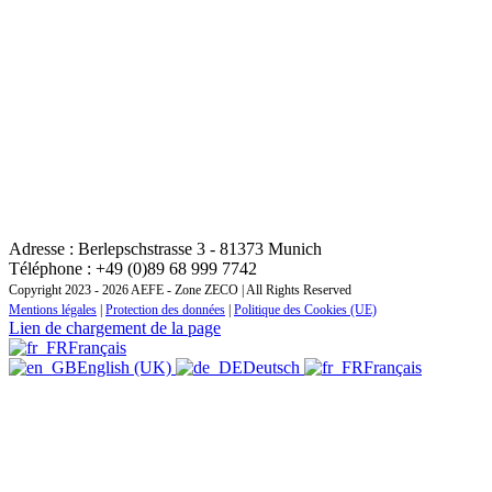
CONTACT : INSTITUT REGIONAL DE FORMATION
ZONE EUROPE CENTRALE ET ORIENTALE
Adresse : Berlepschstrasse 3 - 81373 Munich
Téléphone : +49 (0)89 68 999 7742
Copyright 2023 - 2026 AEFE - Zone ZECO | All Rights Reserved
Mentions légales
|
Protection des données
|
Politique des Cookies (UE)
Lien de chargement de la page
Français
English (UK)
Deutsch
Français