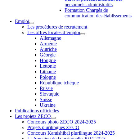
personnels administratifs
Formation Chargés de
communication des établissements
Emploi
Les procédures de recrutement
Les offres locales d’emploi
Allemagne
Arménie
Autriche
Géorgie
Hongrie
Lettonie
Lituanie
Pologne
République tchèque
Russie
Slovaquie
Suisse
Ukraine
Publications officielles
Les projets ZECO
Concours photo ZECO 2024-2025
Projets plurilingues ZECO
Concours Kamishibaï plurilingue 2024-2025
La Semaine de la maternelle 2024-2025