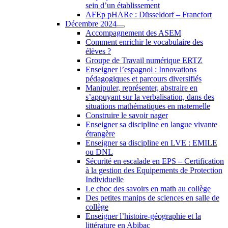
sein d’un établissement
AFEp pHARe : Düsseldorf – Francfort
Décembre 2024
Accompagnement des ASEM
Comment enrichir le vocabulaire des
élèves ?
Groupe de Travail numérique ERTZ
Enseigner l’espagnol : Innovations
pédagogiques et parcours diversifiés
Manipuler, représenter, abstraire en
s’appuyant sur la verbalisation, dans des
situations mathématiques en maternelle
Construire le savoir nager
Enseigner sa discipline en langue vivante
étrangère
Enseigner sa discipline en LVE : EMILE
ou DNL
Sécurité en escalade en EPS – Certification
à la gestion des Equipements de Protection
Individuelle
Le choc des savoirs en math au collège
Des petites manips de sciences en salle de
collège
Enseigner l’histoire-géographie et la
littérature en Abibac