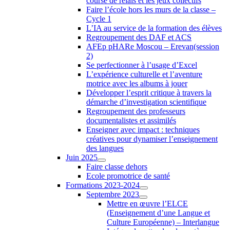
course de relais et les jeux collectifs
Faire l’école hors les murs de la classe –
Cycle 1
L’IA au service de la formation des élèves
Regroupement des DAF et ACS
AFEp pHARe Moscou – Erevan(session
2)
Se perfectionner à l’usage d’Excel
L’expérience culturelle et l’aventure
motrice avec les albums à jouer
Développer l’esprit critique à travers la
démarche d’investigation scientifique
Regroupement des professeurs
documentalistes et assimilés
Enseigner avec impact : techniques
créatives pour dynamiser l’enseignement
des langues
Juin 2025
Faire classe dehors
Ecole promotrice de santé
Formations 2023-2024
Septembre 2023
Mettre en œuvre l’ELCE
(Enseignement d’une Langue et
Culture Européenne) – Interlangue