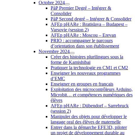
Octobre 2024
PàP Premier Degré – Intégrer &
Consolider
PàP Second degré – Intégrer & Consolider
AFEp pHARe : Bratislava – Budapest –
Varsovie (session 2)
AFEp pHARe : Moscou – Erevan
PRIO : accompagner le parcours
d’orientation dans son établissement
Novembre 2024
Créer des histoires plurilingues sous la
forme de Kamishibai
Pratiquer la technologie en CM1 et CM2
Enseigner les nouveaux programmes
d’EMC
Enseigner en groupes en français
Exploitation des microcontrôleurs Arduino,
Microbit… et compétences numériques des
élèves
AFEp pHARe : Dübendorf – Sarrebruck
(session 2)
Manipuler des objets pour développer le
langage oral des élèves de maternelle
Entrer dans la démarche EFE3D, piloter
un projet de développement durable au