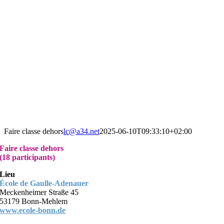
Faire classe dehors
lc@a34.net
2025-06-10T09:33:10+02:00
Faire classe dehors
(18 participants)
Lieu
École de Gaulle-Adenauer
Meckenheimer Straße 45
53179 Bonn-Mehlem
www.ecole-bonn.de