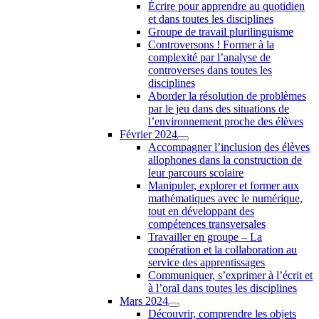
Écrire pour apprendre au quotidien
et dans toutes les disciplines
Groupe de travail plurilinguisme
Controversons ! Former à la
complexité par l’analyse de
controverses dans toutes les
disciplines
Aborder la résolution de problèmes
par le jeu dans des situations de
l’environnement proche des élèves
Février 2024
Accompagner l’inclusion des élèves
allophones dans la construction de
leur parcours scolaire
Manipuler, explorer et former aux
mathématiques avec le numérique,
tout en développant des
compétences transversales
Travailler en groupe – La
coopération et la collaboration au
service des apprentissages
Communiquer, s’exprimer à l’écrit et
à l’oral dans toutes les disciplines
Mars 2024
Découvrir, comprendre les objets