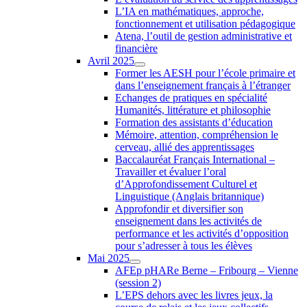
L’IA en mathématiques, approche,
fonctionnement et utilisation pédagogique
Atena, l’outil de gestion administrative et
financière
Avril 2025
Former les AESH pour l’école primaire et
dans l’enseignement français à l’étranger
Echanges de pratiques en spécialité
Humanités, littérature et philosophie
Formation des assistants d’éducation
Mémoire, attention, compréhension le
cerveau, allié des apprentissages
Baccalauréat Français International –
Travailler et évaluer l’oral
d’Approfondissement Culturel et
Linguistique (Anglais britannique)
Approfondir et diversifier son
enseignement dans les activités de
performance et les activités d’opposition
pour s’adresser à tous les élèves
Mai 2025
AFEp pHARe Berne – Fribourg – Vienne
(session 2)
L’EPS dehors avec les livres jeux, la