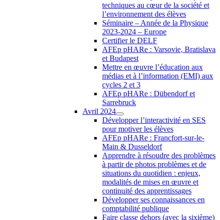
techniques au cœur de la société et
l’environnement des élèves
Séminaire – Année de la Physique
2023-2024 – Europe
Certifier le DELF
AFEp pHARe : Varsovie, Bratislava
et Budapest
Mettre en œuvre l’éducation aux
médias et à l’information (EMI) aux
cycles 2 et 3
AFEp pHARe : Dübendorf et
Sarrebruck
Avril 2024
Développer l’interactivité en SES
pour motiver les élèves
AFEp pHARe : Francfort-sur-le-
Main & Dusseldorf
Apprendre à résoudre des problèmes
à partir de photos problèmes et de
situations du quotidien : enjeux,
modalités de mises en œuvre et
continuité des apprentissages
Développer ses connaissances en
comptabilité publique
Faire classe dehors (avec la sixième)