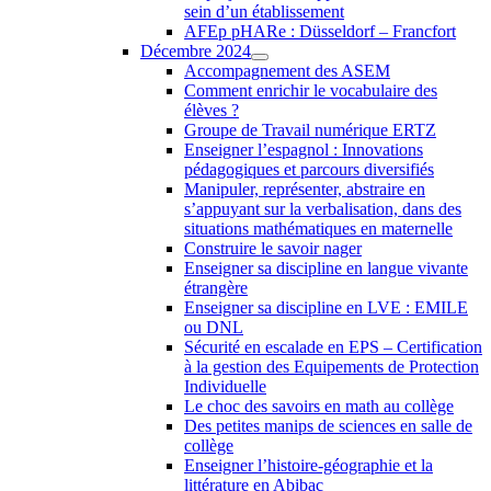
sein d’un établissement
AFEp pHARe : Düsseldorf – Francfort
Décembre 2024
Accompagnement des ASEM
Comment enrichir le vocabulaire des
élèves ?
Groupe de Travail numérique ERTZ
Enseigner l’espagnol : Innovations
pédagogiques et parcours diversifiés
Manipuler, représenter, abstraire en
s’appuyant sur la verbalisation, dans des
situations mathématiques en maternelle
Construire le savoir nager
Enseigner sa discipline en langue vivante
étrangère
Enseigner sa discipline en LVE : EMILE
ou DNL
Sécurité en escalade en EPS – Certification
à la gestion des Equipements de Protection
Individuelle
Le choc des savoirs en math au collège
Des petites manips de sciences en salle de
collège
Enseigner l’histoire-géographie et la
littérature en Abibac