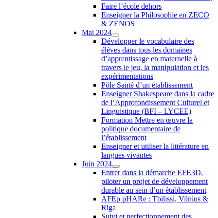
Faire l’école dehors
Enseigner la Philosophie en ZECO
& ZENOS
Mai 2024
Développer le vocabulaire des
élèves dans tous les domaines
d’apprentissage en maternelle à
travers le jeu, la manipulation et les
expérimentations
Pôle Santé d’un établissement
Enseigner Shakespeare dans la cadre
de l’Approfondissement Culturel et
Linguistique (BFI – LYCEE)
Formation Mettre en œuvre la
politique documentaire de
l’établissement
Enseigner et utiliser la littérature en
langues vivantes
Juin 2024
Entrer dans la démarche EFE3D,
piloter un projet de développement
durable au sein d’un établissement
AFEp pHARe : Tbilissi, Vilnius &
Riga
Suivi et perfectionnement des