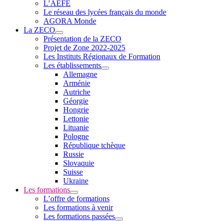
L’AEFE
Le réseau des lycées français du monde
AGORA Monde
La ZECO
Présentation de la ZECO
Projet de Zone 2022-2025
Les Instituts Régionaux de Formation
Les établissements
Allemagne
Arménie
Autriche
Géorgie
Hongrie
Lettonie
Lituanie
Pologne
République tchèque
Russie
Slovaquie
Suisse
Ukraine
Les formations
L’offre de formations
Les formations à venir
Les formations passées