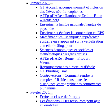
Janvier 2025
GT Accueil, accompagnement et inclusion
des élèves néo-francophones
AFEp pHARe : Hambourg École – Bonn
– Heidelberg
Enseigner la langue nationale / langue du
pays hôte
Enseigner et évaluer la coopération en EPS
Mathématiques : Manipuler, représenter,
abstraire en s’appuyant sur la verbalisation
et méthode Singapour
Sciences économiques et sociales et
mathématiques : regards croisés
AFEp pHARe : Berne – Fribourg –
Vienne
Regroupement des directeurs d’école
GT Plurilinguisme
Controversons ! Comment rendre la
complexité lisible dans toutes les
disciplines, cartographie des controverses
pluriannuel
Février 2025
Écrire en classe de français
Les émotions ? Des ressources pour agir
au quotidien