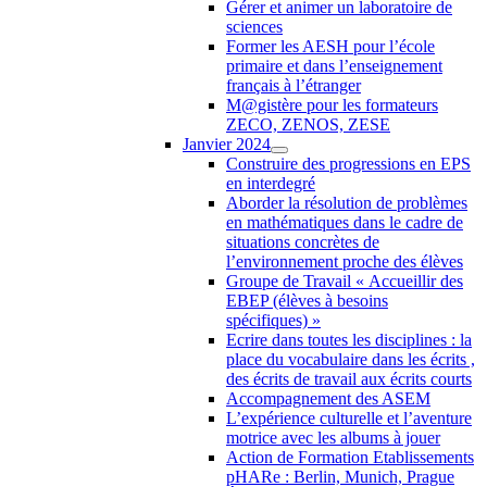
Gérer et animer un laboratoire de
sciences
Former les AESH pour l’école
primaire et dans l’enseignement
français à l’étranger
M@gistère pour les formateurs
ZECO, ZENOS, ZESE
Janvier 2024
Construire des progressions en EPS
en interdegré
Aborder la résolution de problèmes
en mathématiques dans le cadre de
situations concrètes de
l’environnement proche des élèves
Groupe de Travail « Accueillir des
EBEP (élèves à besoins
spécifiques) »
Ecrire dans toutes les disciplines : la
place du vocabulaire dans les écrits ,
des écrits de travail aux écrits courts
Accompagnement des ASEM
L’expérience culturelle et l’aventure
motrice avec les albums à jouer
Action de Formation Etablissements
pHARe : Berlin, Munich, Prague