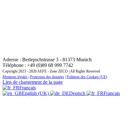
CONTACT : INSTITUT REGIONAL DE FORMATION
ZONE EUROPE CENTRALE ET ORIENTALE
Adresse : Berlepschstrasse 3 - 81373 Munich
Téléphone : +49 (0)89 68 999 7742
Copyright 2023 - 2026 AEFE - Zone ZECO | All Rights Reserved
Mentions légales
|
Protection des données
|
Politique des Cookies (UE)
Lien de chargement de la page
Français
English (UK)
Deutsch
Français