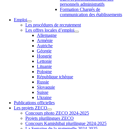
personnels administratifs
Formation Chargés de
communication des établissements
Emploi
Les procédures de recrutement
Les offres locales d’emploi
Allemagne
Arménie
Autriche
Géorgie
Hongrie
Lettonie
Lituanie
Pologne
République tchèque
Russie
Slovaquie
Suisse
Ukraine
Publications officielles
Les projets ZECO
Concours photo ZECO 2024-2025
Projets plurilingues ZECO
Concours Kamishibaï plurilingue 2024-2025
La Semaine de la maternelle 2024-2025