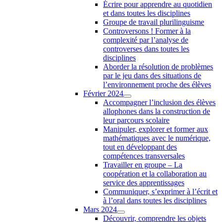
Écrire pour apprendre au quotidien
et dans toutes les disciplines
Groupe de travail plurilinguisme
Controversons ! Former à la
complexité par l’analyse de
controverses dans toutes les
disciplines
Aborder la résolution de problèmes
par le jeu dans des situations de
l’environnement proche des élèves
Février 2024
Accompagner l’inclusion des élèves
allophones dans la construction de
leur parcours scolaire
Manipuler, explorer et former aux
mathématiques avec le numérique,
tout en développant des
compétences transversales
Travailler en groupe – La
coopération et la collaboration au
service des apprentissages
Communiquer, s’exprimer à l’écrit et
à l’oral dans toutes les disciplines
Mars 2024
Découvrir, comprendre les objets