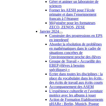
Gérer et animer un laboratoire de
sciences
Former les AESH pour l’école
primaire et dans l’enseignement
français à l’étranger
M@gistère pour les formateurs
ZECO, ZENOS, ZESE
Janvier 2024
Construire des progressions en EPS
en interdegré
Aborder la résolution de problèmes
en mathématiques dans le cadre de
situations concrètes de
l’environnement proche des élèves
Groupe de Travail « Accueillir des
EBEP (élèves à besoins
spécifiques) »
Ecrire dans toutes les disciplines : la
place du vocabulaire dans les écrits ,
des écrits de travail aux écrits courts
Accompagnement des ASEM
L’expérience culturelle et l’aventure
motrice avec les albums à jouer
Action de Formation Etablissements
pHARe : Berlin, Munich, Prague