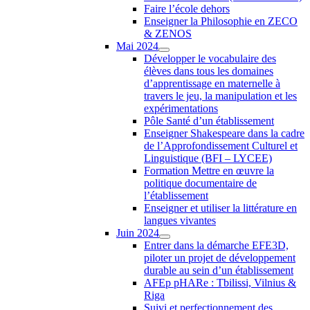
Faire l’école dehors
Enseigner la Philosophie en ZECO
& ZENOS
Mai 2024
Développer le vocabulaire des
élèves dans tous les domaines
d’apprentissage en maternelle à
travers le jeu, la manipulation et les
expérimentations
Pôle Santé d’un établissement
Enseigner Shakespeare dans la cadre
de l’Approfondissement Culturel et
Linguistique (BFI – LYCEE)
Formation Mettre en œuvre la
politique documentaire de
l’établissement
Enseigner et utiliser la littérature en
langues vivantes
Juin 2024
Entrer dans la démarche EFE3D,
piloter un projet de développement
durable au sein d’un établissement
AFEp pHARe : Tbilissi, Vilnius &
Riga
Suivi et perfectionnement des