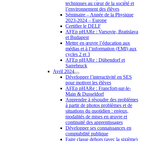
techniques au cœur de la société et
l’environnement des élèves
Séminaire – Année de la Physique
2023-2024 – Europe
Certifier le DELF
AFEp pHARe : Varsovie, Bratislava
et Budapest
Mettre en œuvre l’éducation aux
médias et à l’information (EMI) aux
cycles 2 et 3
AFEp pHARe : Dübendorf et
Sarrebruck
Avril 2024
Développer l’interactivité en SES
pour motiver les élèves
AFEp pHARe : Francfort-sur-le-
Main & Dusseldorf
Apprendre à résoudre des problèmes
à partir de photos problèmes et de
situations du quotidien : enjeux,
modalités de mises en œuvre et
continuité des apprentissages
Développer ses connaissances en
comptabilité publique
Faire classe dehors (avec la sixième)