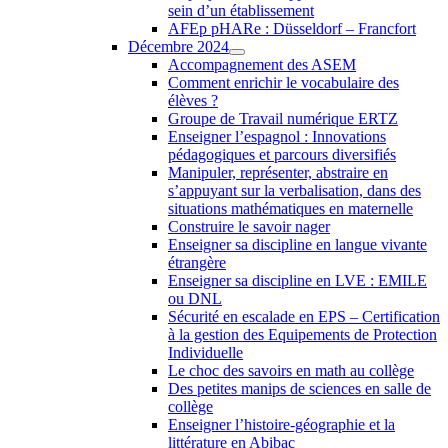
sein d’un établissement
AFEp pHARe : Düsseldorf – Francfort
Décembre 2024
Accompagnement des ASEM
Comment enrichir le vocabulaire des
élèves ?
Groupe de Travail numérique ERTZ
Enseigner l’espagnol : Innovations
pédagogiques et parcours diversifiés
Manipuler, représenter, abstraire en
s’appuyant sur la verbalisation, dans des
situations mathématiques en maternelle
Construire le savoir nager
Enseigner sa discipline en langue vivante
étrangère
Enseigner sa discipline en LVE : EMILE
ou DNL
Sécurité en escalade en EPS – Certification
à la gestion des Equipements de Protection
Individuelle
Le choc des savoirs en math au collège
Des petites manips de sciences en salle de
collège
Enseigner l’histoire-géographie et la
littérature en Abibac