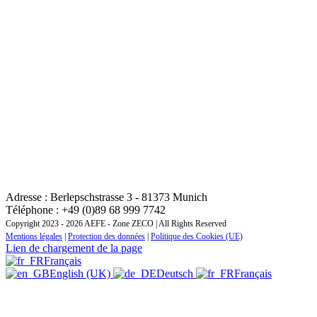
CONTACT : INSTITUT REGIONAL DE FORMATION
ZONE EUROPE CENTRALE ET ORIENTALE
Adresse : Berlepschstrasse 3 - 81373 Munich
Téléphone : +49 (0)89 68 999 7742
Copyright 2023 - 2026 AEFE - Zone ZECO | All Rights Reserved
Mentions légales
|
Protection des données
|
Politique des Cookies (UE)
Lien de chargement de la page
Français
English (UK)
Deutsch
Français