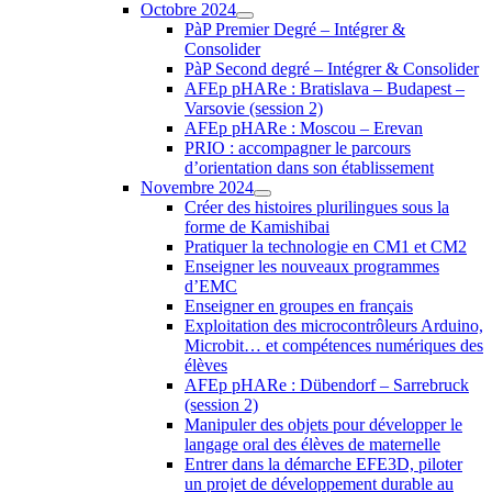
Octobre 2024
PàP Premier Degré – Intégrer &
Consolider
PàP Second degré – Intégrer & Consolider
AFEp pHARe : Bratislava – Budapest –
Varsovie (session 2)
AFEp pHARe : Moscou – Erevan
PRIO : accompagner le parcours
d’orientation dans son établissement
Novembre 2024
Créer des histoires plurilingues sous la
forme de Kamishibai
Pratiquer la technologie en CM1 et CM2
Enseigner les nouveaux programmes
d’EMC
Enseigner en groupes en français
Exploitation des microcontrôleurs Arduino,
Microbit… et compétences numériques des
élèves
AFEp pHARe : Dübendorf – Sarrebruck
(session 2)
Manipuler des objets pour développer le
langage oral des élèves de maternelle
Entrer dans la démarche EFE3D, piloter
un projet de développement durable au