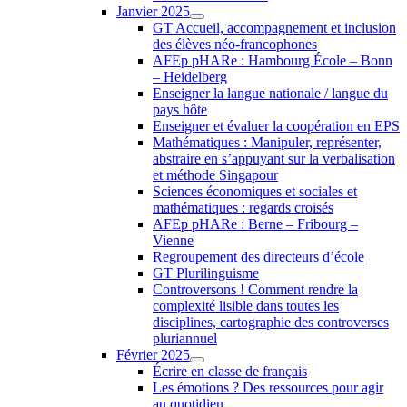
Janvier 2025
GT Accueil, accompagnement et inclusion
des élèves néo-francophones
AFEp pHARe : Hambourg École – Bonn
– Heidelberg
Enseigner la langue nationale / langue du
pays hôte
Enseigner et évaluer la coopération en EPS
Mathématiques : Manipuler, représenter,
abstraire en s’appuyant sur la verbalisation
et méthode Singapour
Sciences économiques et sociales et
mathématiques : regards croisés
AFEp pHARe : Berne – Fribourg –
Vienne
Regroupement des directeurs d’école
GT Plurilinguisme
Controversons ! Comment rendre la
complexité lisible dans toutes les
disciplines, cartographie des controverses
pluriannuel
Février 2025
Écrire en classe de français
Les émotions ? Des ressources pour agir
au quotidien