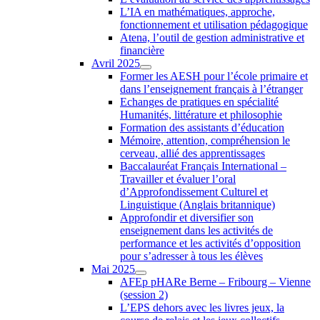
L’IA en mathématiques, approche,
fonctionnement et utilisation pédagogique
Atena, l’outil de gestion administrative et
financière
Avril 2025
Former les AESH pour l’école primaire et
dans l’enseignement français à l’étranger
Echanges de pratiques en spécialité
Humanités, littérature et philosophie
Formation des assistants d’éducation
Mémoire, attention, compréhension le
cerveau, allié des apprentissages
Baccalauréat Français International –
Travailler et évaluer l’oral
d’Approfondissement Culturel et
Linguistique (Anglais britannique)
Approfondir et diversifier son
enseignement dans les activités de
performance et les activités d’opposition
pour s’adresser à tous les élèves
Mai 2025
AFEp pHARe Berne – Fribourg – Vienne
(session 2)
L’EPS dehors avec les livres jeux, la