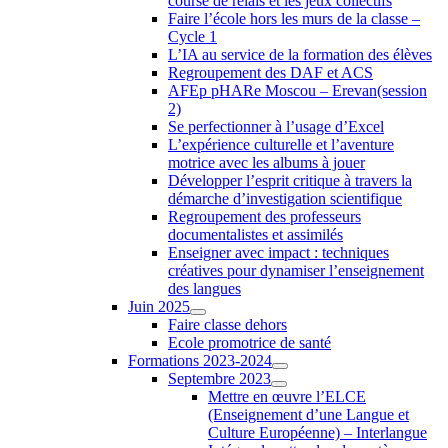
course de relais et les jeux collectifs
Faire l’école hors les murs de la classe –
Cycle 1
L’IA au service de la formation des élèves
Regroupement des DAF et ACS
AFEp pHARe Moscou – Erevan(session
2)
Se perfectionner à l’usage d’Excel
L’expérience culturelle et l’aventure
motrice avec les albums à jouer
Développer l’esprit critique à travers la
démarche d’investigation scientifique
Regroupement des professeurs
documentalistes et assimilés
Enseigner avec impact : techniques
créatives pour dynamiser l’enseignement
des langues
Juin 2025
Faire classe dehors
Ecole promotrice de santé
Formations 2023-2024
Septembre 2023
Mettre en œuvre l’ELCE
(Enseignement d’une Langue et
Culture Européenne) – Interlangue