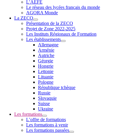
L’AEFE
Le réseau des lycées français du monde
AGORA Monde
La ZECO
Présentation de la ZECO
Projet de Zone 2022-2025
Les Instituts Régionaux de Formation
Les établissements
Allemagne
Arménie
Autriche
Géorgie
Hongrie
Lettonie
Lituanie
Pologne
République tchèque
Russie
Slovaquie
Suisse
Ukraine
Les formations
L’offre de formations
Les formations à venir
Les formations passées