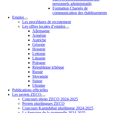
personnels administratifs
Formation Chargés de
communication des établissements
Emploi
Les procédures de recrutement
Les offres locales d’emploi
Allemagne
Arménie
Autriche
Géorgie
Hongrie
Lettonie
Lituanie
Pologne
République tchèque
Russie
Slovaquie
Suisse
Ukraine
Publications officielles
Les projets ZECO
Concours photo ZECO 2024-2025
Projets plurilingues ZECO
Concours Kamishibaï plurilingue 2024-2025
La Semaine de la maternelle 2024-2025