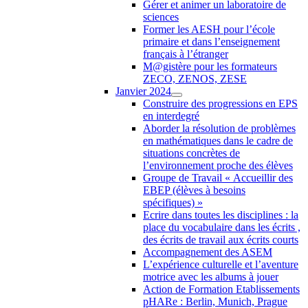
Gérer et animer un laboratoire de
sciences
Former les AESH pour l’école
primaire et dans l’enseignement
français à l’étranger
M@gistère pour les formateurs
ZECO, ZENOS, ZESE
Janvier 2024
Construire des progressions en EPS
en interdegré
Aborder la résolution de problèmes
en mathématiques dans le cadre de
situations concrètes de
l’environnement proche des élèves
Groupe de Travail « Accueillir des
EBEP (élèves à besoins
spécifiques) »
Ecrire dans toutes les disciplines : la
place du vocabulaire dans les écrits ,
des écrits de travail aux écrits courts
Accompagnement des ASEM
L’expérience culturelle et l’aventure
motrice avec les albums à jouer
Action de Formation Etablissements
pHARe : Berlin, Munich, Prague