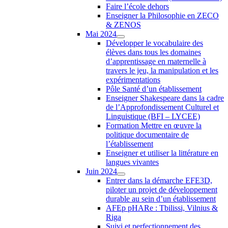
Faire l’école dehors
Enseigner la Philosophie en ZECO
& ZENOS
Mai 2024
Développer le vocabulaire des
élèves dans tous les domaines
d’apprentissage en maternelle à
travers le jeu, la manipulation et les
expérimentations
Pôle Santé d’un établissement
Enseigner Shakespeare dans la cadre
de l’Approfondissement Culturel et
Linguistique (BFI – LYCEE)
Formation Mettre en œuvre la
politique documentaire de
l’établissement
Enseigner et utiliser la littérature en
langues vivantes
Juin 2024
Entrer dans la démarche EFE3D,
piloter un projet de développement
durable au sein d’un établissement
AFEp pHARe : Tbilissi, Vilnius &
Riga
Suivi et perfectionnement des