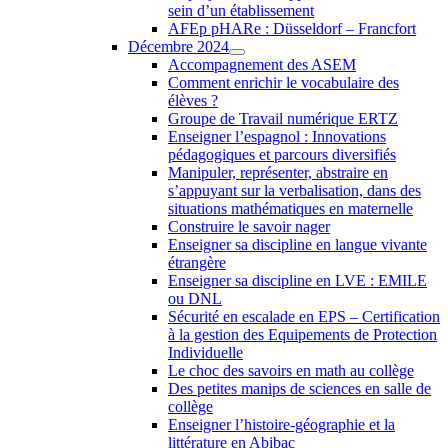
sein d’un établissement
AFEp pHARe : Düsseldorf – Francfort
Décembre 2024
Accompagnement des ASEM
Comment enrichir le vocabulaire des
élèves ?
Groupe de Travail numérique ERTZ
Enseigner l’espagnol : Innovations
pédagogiques et parcours diversifiés
Manipuler, représenter, abstraire en
s’appuyant sur la verbalisation, dans des
situations mathématiques en maternelle
Construire le savoir nager
Enseigner sa discipline en langue vivante
étrangère
Enseigner sa discipline en LVE : EMILE
ou DNL
Sécurité en escalade en EPS – Certification
à la gestion des Equipements de Protection
Individuelle
Le choc des savoirs en math au collège
Des petites manips de sciences en salle de
collège
Enseigner l’histoire-géographie et la
littérature en Abibac