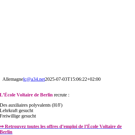
Allemagne
lc@a34.net
2025-07-03T15:06:22+02:00
L’École Voltaire de Berlin
recrute :
Des auxiliaires polyvalents (H/F)
Lehrkraft gesucht
Freiwillige gesucht
⇒ Retrouvez toutes les offres d’emploi de l’École Voltaire de
Berlin