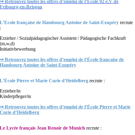
⇒ Retrouvez toutes les offres d’emploi de l’École 92 e.V de
Fribourg-en-Brisgau
L’
Ecole
française de Hambourg Antoine de Saint-Exupéry
recrute
:
Erzieher / Sozialpädagogischer Assistent / Pädagogische Fachkraft
(m,w,d)
Initiativbewerbung
⇒ Retrouvez toutes les offres d’emploi de l’École française de
Hambourg Antoine de Saint-Exupéry
L’École Pierre et Marie Curie d’Heidelberg
recrute :
Erzieher/in
Kinderpfleger/in
⇒ Retrouvez toutes les offres d’emploi de l’École Pierre et Marie
Curie d’Heidelberg
Le Lycée français Jean Renoir de Munich
recrute :