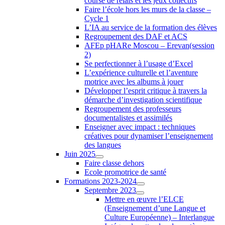
course de relais et les jeux collectifs
Faire l’école hors les murs de la classe –
Cycle 1
L’IA au service de la formation des élèves
Regroupement des DAF et ACS
AFEp pHARe Moscou – Erevan(session
2)
Se perfectionner à l’usage d’Excel
L’expérience culturelle et l’aventure
motrice avec les albums à jouer
Développer l’esprit critique à travers la
démarche d’investigation scientifique
Regroupement des professeurs
documentalistes et assimilés
Enseigner avec impact : techniques
créatives pour dynamiser l’enseignement
des langues
Juin 2025
Faire classe dehors
Ecole promotrice de santé
Formations 2023-2024
Septembre 2023
Mettre en œuvre l’ELCE
(Enseignement d’une Langue et
Culture Européenne) – Interlangue