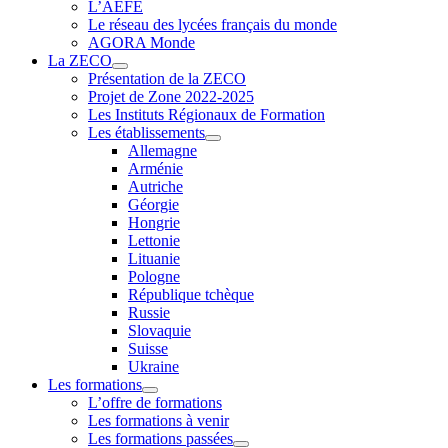
L’AEFE
Le réseau des lycées français du monde
AGORA Monde
La ZECO
Présentation de la ZECO
Projet de Zone 2022-2025
Les Instituts Régionaux de Formation
Les établissements
Allemagne
Arménie
Autriche
Géorgie
Hongrie
Lettonie
Lituanie
Pologne
République tchèque
Russie
Slovaquie
Suisse
Ukraine
Les formations
L’offre de formations
Les formations à venir
Les formations passées