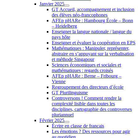
Janvier 2025
GT Accueil, accompagnement et inclusion
des élèves néo-francophones
AFEp pHARe : Hambourg École – Bonn
– Heidelberg
Enseigner la langue nationale / langue du
pays hôte
Enseigner et évaluer la coopération en EPS
Mathématiques : Manipuler, représenter,
abstraire en s’appuyant sur la verbalisation
et méthode Singapour
Sciences économiques et sociales et
mathématiques : regards croisés
AFEp pHARe : Berne – Fribourg –
Vienne
Regroupement des directeurs d’école
GT Plurilinguisme
Controversons ! Comment rendre la
complexité lisible dans toutes les
disciplines, cartographie des controverses
pluriannuel
Février 2025
Écrire en classe de français
Les émotions ? Des ressources pour agir
au quotidien