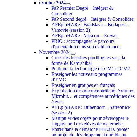
Octobre 2024
PàP Premier Degré – Intégrer &
Consolider
PàP Second degré – Intégrer & Consolider
AFEp pHARe : Bratislava – Budapest –
Varsovie (session 2)
AFEp pHARe : Moscou – Erevan
PRIO : accompagner le parcours
d’orientation dans son établissement
Novembre 2024
Créer des histoires plurilingues sous la
forme de Kamishibai
Pratiquer la technologie en CM1 et CM2
Enseigner les nouveaux programmes
d’EMC
Enseigner en groupes en français
Exploitation des microcontrôleurs Arduino,
Microbit… et compétences numériques des
élèves
AFEp pHARe : Dübendorf – Sarrebruck
(session 2)
Manipuler des objets pour développer le
langage oral des élèves de maternelle
Entrer dans la démarche EFE3D, piloter
un projet de développement durable au