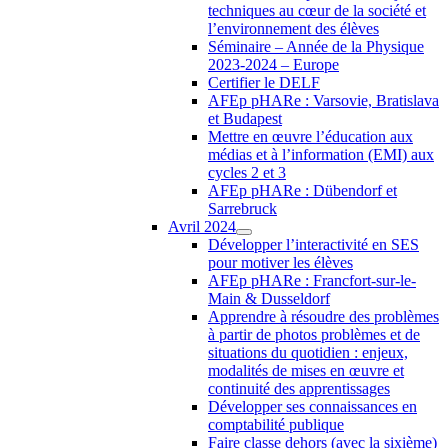
techniques au cœur de la société et
l’environnement des élèves
Séminaire – Année de la Physique
2023-2024 – Europe
Certifier le DELF
AFEp pHARe : Varsovie, Bratislava
et Budapest
Mettre en œuvre l’éducation aux
médias et à l’information (EMI) aux
cycles 2 et 3
AFEp pHARe : Dübendorf et
Sarrebruck
Avril 2024
Développer l’interactivité en SES
pour motiver les élèves
AFEp pHARe : Francfort-sur-le-
Main & Dusseldorf
Apprendre à résoudre des problèmes
à partir de photos problèmes et de
situations du quotidien : enjeux,
modalités de mises en œuvre et
continuité des apprentissages
Développer ses connaissances en
comptabilité publique
Faire classe dehors (avec la sixième)