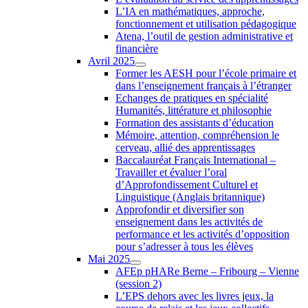
L’IA en mathématiques, approche,
fonctionnement et utilisation pédagogique
Atena, l’outil de gestion administrative et
financière
Avril 2025
Former les AESH pour l’école primaire et
dans l’enseignement français à l’étranger
Echanges de pratiques en spécialité
Humanités, littérature et philosophie
Formation des assistants d’éducation
Mémoire, attention, compréhension le
cerveau, allié des apprentissages
Baccalauréat Français International –
Travailler et évaluer l’oral
d’Approfondissement Culturel et
Linguistique (Anglais britannique)
Approfondir et diversifier son
enseignement dans les activités de
performance et les activités d’opposition
pour s’adresser à tous les élèves
Mai 2025
AFEp pHARe Berne – Fribourg – Vienne
(session 2)
L’EPS dehors avec les livres jeux, la