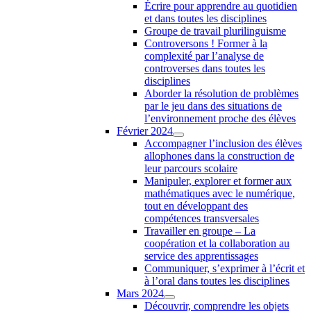
Écrire pour apprendre au quotidien
et dans toutes les disciplines
Groupe de travail plurilinguisme
Controversons ! Former à la
complexité par l’analyse de
controverses dans toutes les
disciplines
Aborder la résolution de problèmes
par le jeu dans des situations de
l’environnement proche des élèves
Février 2024
Accompagner l’inclusion des élèves
allophones dans la construction de
leur parcours scolaire
Manipuler, explorer et former aux
mathématiques avec le numérique,
tout en développant des
compétences transversales
Travailler en groupe – La
coopération et la collaboration au
service des apprentissages
Communiquer, s’exprimer à l’écrit et
à l’oral dans toutes les disciplines
Mars 2024
Découvrir, comprendre les objets