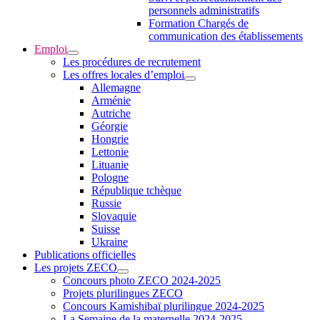
personnels administratifs
Formation Chargés de
communication des établissements
Emploi
Les procédures de recrutement
Les offres locales d’emploi
Allemagne
Arménie
Autriche
Géorgie
Hongrie
Lettonie
Lituanie
Pologne
République tchèque
Russie
Slovaquie
Suisse
Ukraine
Publications officielles
Les projets ZECO
Concours photo ZECO 2024-2025
Projets plurilingues ZECO
Concours Kamishibaï plurilingue 2024-2025
La Semaine de la maternelle 2024-2025