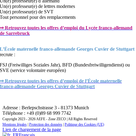
Un(e) professeur(e) d’allemand
Un(e) professeur(e) de lettres modernes
Un(e) professeur(e) de SVT
Tout personnel pour des remplacements
⇒ Retrouvez toutes les offres d’emploi du Lycée franco-allemand
de Sarrebruck
L’École maternelle franco-allemande Georges Cuvier de Stuttgart
recrute :
FSJ (Freiwilliges Soziales Jahr), BFD (Bundesfreiwilligendienst) ou
SVE (service volontaire européen)
⇒ Retrouvez toutes les offres d’emploi de l’École maternelle
franco-allemande Georges Cuvier de Stuttgart
CONTACT : INSTITUT REGIONAL DE FORMATION
ZONE EUROPE CENTRALE ET ORIENTALE
Adresse : Berlepschstrasse 3 - 81373 Munich
Téléphone : +49 (0)89 68 999 7742
Copyright 2023 - 2026 AEFE - Zone ZECO | All Rights Reserved
Mentions légales
|
Protection des données
|
Politique des Cookies (UE)
Lien de chargement de la page
Français