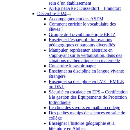
sein d’un établissement
AFEp pHARe : Düsseldorf – Francfort
Décembre 2024
Accompagnement des ASEM
Comment enrichir le vocabulaire des
élèves ?
Groupe de Travail numérique ERTZ
Enseigner l’espagnol : Innovations
pédagogiques et parcours diversifiés
Manipuler, représenter, abstraire en
s’appuyant sur la verbalisation, dans des
situations mathématiques en maternelle
Construire le savoir nager
Enseigner sa discipline en langue vivante
étrangère
Enseigner sa discipline en LVE : EMILE
ou DNL
Sécurité en escalade en EPS – Certification
à la gestion des Equipements de Protection
Individuelle
Le choc des savoirs en math au collège
Des petites manips de sciences en salle de
collège
Enseigner l’histoire-géographie et la
littérature en Abibac