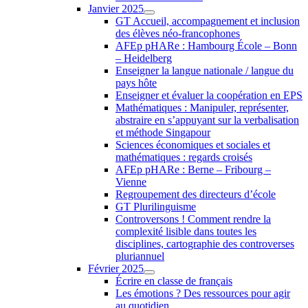
Janvier 2025
GT Accueil, accompagnement et inclusion
des élèves néo-francophones
AFEp pHARe : Hambourg École – Bonn
– Heidelberg
Enseigner la langue nationale / langue du
pays hôte
Enseigner et évaluer la coopération en EPS
Mathématiques : Manipuler, représenter,
abstraire en s’appuyant sur la verbalisation
et méthode Singapour
Sciences économiques et sociales et
mathématiques : regards croisés
AFEp pHARe : Berne – Fribourg –
Vienne
Regroupement des directeurs d’école
GT Plurilinguisme
Controversons ! Comment rendre la
complexité lisible dans toutes les
disciplines, cartographie des controverses
pluriannuel
Février 2025
Écrire en classe de français
Les émotions ? Des ressources pour agir
au quotidien