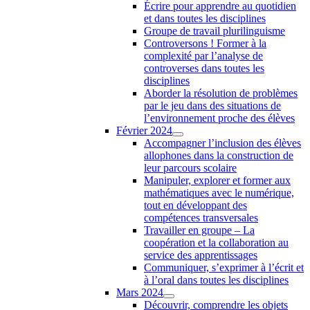
Écrire pour apprendre au quotidien
et dans toutes les disciplines
Groupe de travail plurilinguisme
Controversons ! Former à la
complexité par l’analyse de
controverses dans toutes les
disciplines
Aborder la résolution de problèmes
par le jeu dans des situations de
l’environnement proche des élèves
Février 2024
Accompagner l’inclusion des élèves
allophones dans la construction de
leur parcours scolaire
Manipuler, explorer et former aux
mathématiques avec le numérique,
tout en développant des
compétences transversales
Travailler en groupe – La
coopération et la collaboration au
service des apprentissages
Communiquer, s’exprimer à l’écrit et
à l’oral dans toutes les disciplines
Mars 2024
Découvrir, comprendre les objets