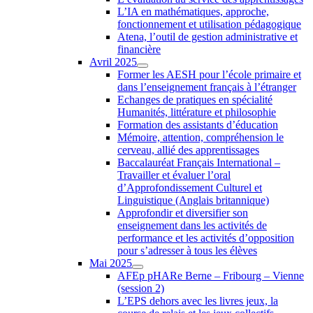
L’IA en mathématiques, approche,
fonctionnement et utilisation pédagogique
Atena, l’outil de gestion administrative et
financière
Avril 2025
Former les AESH pour l’école primaire et
dans l’enseignement français à l’étranger
Echanges de pratiques en spécialité
Humanités, littérature et philosophie
Formation des assistants d’éducation
Mémoire, attention, compréhension le
cerveau, allié des apprentissages
Baccalauréat Français International –
Travailler et évaluer l’oral
d’Approfondissement Culturel et
Linguistique (Anglais britannique)
Approfondir et diversifier son
enseignement dans les activités de
performance et les activités d’opposition
pour s’adresser à tous les élèves
Mai 2025
AFEp pHARe Berne – Fribourg – Vienne
(session 2)
L’EPS dehors avec les livres jeux, la