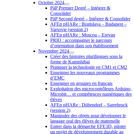
Octobre 2024
PàP Premier Degré – Intégrer &
Consolider
PàP Second degré – Intégrer & Consolider
AFEp pHARe : Bratislava – Budapest –
Varsovie (session 2)
AFEp pHARe : Moscou – Erevan
PRIO : accompagner le parcours
d’orientation dans son établissement
Novembre 2024
Créer des histoires plurilingues sous la
forme de Kamishibai
Pratiquer la technologie en CM1 et CM2
Enseigner les nouveaux programmes
d’EMC
Enseigner en groupes en français
Exploitation des microcontrôleurs Arduino,
Microbit… et compétences numériques des
élèves
AFEp pHARe : Dübendorf – Sarrebruck
(session 2)
Manipuler des objets pour développer le
langage oral des élèves de maternelle
Entrer dans la démarche EFE3D, piloter
un projet de développement durable au