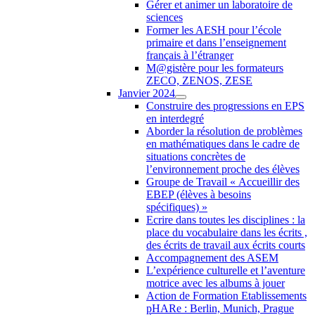
Gérer et animer un laboratoire de
sciences
Former les AESH pour l’école
primaire et dans l’enseignement
français à l’étranger
M@gistère pour les formateurs
ZECO, ZENOS, ZESE
Janvier 2024
Construire des progressions en EPS
en interdegré
Aborder la résolution de problèmes
en mathématiques dans le cadre de
situations concrètes de
l’environnement proche des élèves
Groupe de Travail « Accueillir des
EBEP (élèves à besoins
spécifiques) »
Ecrire dans toutes les disciplines : la
place du vocabulaire dans les écrits ,
des écrits de travail aux écrits courts
Accompagnement des ASEM
L’expérience culturelle et l’aventure
motrice avec les albums à jouer
Action de Formation Etablissements
pHARe : Berlin, Munich, Prague