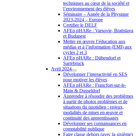
techniques au cœur de la société et
l’environnement des élèves
Séminaire – Année de la Physique
2023-2024 – Europe
Certifier le DELF
AFEp pHARe : Varsovie, Bratislava
et Budapest
Mettre en œuvre l’éducation aux
médias et à l’information (EMI) aux
cycles 2 et 3
AFEp pHARe : Dübendorf et
Sarrebruck
Avril 2024
Développer l’interactivité en SES
pour motiver les élèves
AFEp pHARe : Francfort-sur-le-
Main & Dusseldorf
Apprendre à résoudre des problèmes
à partir de photos problèmes et de
situations du quotidien : enjeux,
modalités de mises en œuvre et
continuité des apprentissages
Développer ses connaissances en
comptabilité publique
Faire classe dehors (avec la sixième)