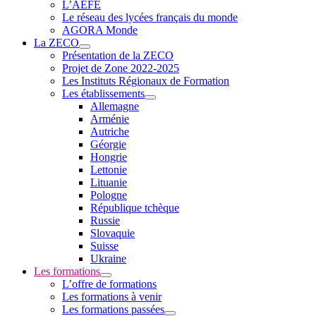
L’AEFE
Le réseau des lycées français du monde
AGORA Monde
La ZECO
Présentation de la ZECO
Projet de Zone 2022-2025
Les Instituts Régionaux de Formation
Les établissements
Allemagne
Arménie
Autriche
Géorgie
Hongrie
Lettonie
Lituanie
Pologne
République tchèque
Russie
Slovaquie
Suisse
Ukraine
Les formations
L’offre de formations
Les formations à venir
Les formations passées