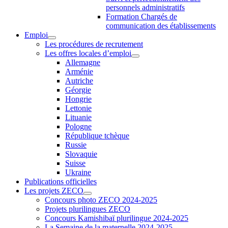
personnels administratifs
Formation Chargés de
communication des établissements
Emploi
Les procédures de recrutement
Les offres locales d’emploi
Allemagne
Arménie
Autriche
Géorgie
Hongrie
Lettonie
Lituanie
Pologne
République tchèque
Russie
Slovaquie
Suisse
Ukraine
Publications officielles
Les projets ZECO
Concours photo ZECO 2024-2025
Projets plurilingues ZECO
Concours Kamishibaï plurilingue 2024-2025
La Semaine de la maternelle 2024-2025