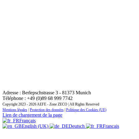
CONTACT : INSTITUT REGIONAL DE FORMATION
ZONE EUROPE CENTRALE ET ORIENTALE
Adresse : Berlepschstrasse 3 - 81373 Munich
Téléphone : +49 (0)89 68 999 7742
Copyright 2023 - 2026 AEFE - Zone ZECO | All Rights Reserved
Mentions légales
|
Protection des données
|
Politique des Cookies (UE)
Lien de chargement de la page
Français
English (UK)
Deutsch
Français