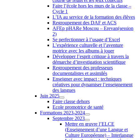
course de relais et les jeux collectifs
Faire l’école hors les murs de la classe –
Cycle 1
L’IA au service de la formation des élèves
Regroupement des DAF et ACS
AFEp pHARe Moscou – Erevan(session
2)
Se perfectionner à l’usage d’Excel
L’expérience culturelle et l’aventure
motrice avec les albums à jouer
Développer l’esprit critique à travers la
démarche d’investigation scientifique
Regroupement des professeurs
documentalistes et assimilés
Enseigner avec impact : techniques
créatives pour dynamiser l’enseignement
des langues
Juin 2025
Faire classe dehors
Ecole promotrice de santé
Formations 2023-2024
Septembre 2023
Mettre en œuvre l’ELCE
(Enseignement d’une Langue et
Culture Européenne) – Interlangue