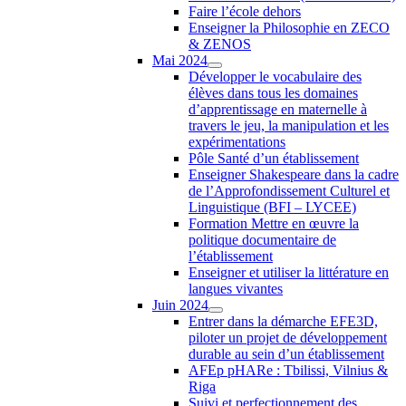
Faire l’école dehors
Enseigner la Philosophie en ZECO
& ZENOS
Mai 2024
Développer le vocabulaire des
élèves dans tous les domaines
d’apprentissage en maternelle à
travers le jeu, la manipulation et les
expérimentations
Pôle Santé d’un établissement
Enseigner Shakespeare dans la cadre
de l’Approfondissement Culturel et
Linguistique (BFI – LYCEE)
Formation Mettre en œuvre la
politique documentaire de
l’établissement
Enseigner et utiliser la littérature en
langues vivantes
Juin 2024
Entrer dans la démarche EFE3D,
piloter un projet de développement
durable au sein d’un établissement
AFEp pHARe : Tbilissi, Vilnius &
Riga
Suivi et perfectionnement des