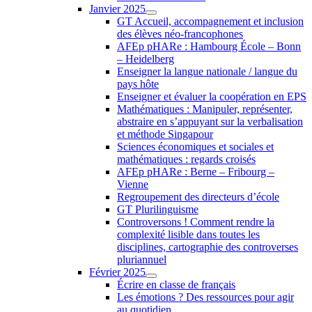
Janvier 2025
GT Accueil, accompagnement et inclusion
des élèves néo-francophones
AFEp pHARe : Hambourg École – Bonn
– Heidelberg
Enseigner la langue nationale / langue du
pays hôte
Enseigner et évaluer la coopération en EPS
Mathématiques : Manipuler, représenter,
abstraire en s’appuyant sur la verbalisation
et méthode Singapour
Sciences économiques et sociales et
mathématiques : regards croisés
AFEp pHARe : Berne – Fribourg –
Vienne
Regroupement des directeurs d’école
GT Plurilinguisme
Controversons ! Comment rendre la
complexité lisible dans toutes les
disciplines, cartographie des controverses
pluriannuel
Février 2025
Écrire en classe de français
Les émotions ? Des ressources pour agir
au quotidien