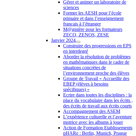
Gérer et animer un laboratoire de
sciences
Former les AESH pour l’école
primaire et dans l’enseignement
français à l’étranger
M@gistère pour les formateurs
ZECO, ZENOS, ZESE
Janvier 2024
Construire des progressions en EPS
en interdegré
Aborder la résolution de problèmes
en mathématiques dans le cadre de
situations concrètes de
l’environnement proche des élèves
Groupe de Travail « Accueillir des
EBEP (élèves à besoins
spécifiques) »
Ecrire dans toutes les disciplines : la
place du vocabulaire dans les écrits ,
des écrits de travail aux écrits courts
Accompagnement des ASEM
L’expérience culturelle et l’aventure
motrice avec les albums à jouer
Action de Formation Etablissements
pHARe : Berlin, Munich, Prague