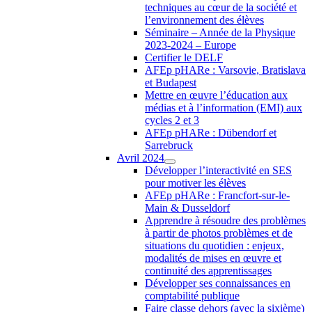
techniques au cœur de la société et
l’environnement des élèves
Séminaire – Année de la Physique
2023-2024 – Europe
Certifier le DELF
AFEp pHARe : Varsovie, Bratislava
et Budapest
Mettre en œuvre l’éducation aux
médias et à l’information (EMI) aux
cycles 2 et 3
AFEp pHARe : Dübendorf et
Sarrebruck
Avril 2024
Développer l’interactivité en SES
pour motiver les élèves
AFEp pHARe : Francfort-sur-le-
Main & Dusseldorf
Apprendre à résoudre des problèmes
à partir de photos problèmes et de
situations du quotidien : enjeux,
modalités de mises en œuvre et
continuité des apprentissages
Développer ses connaissances en
comptabilité publique
Faire classe dehors (avec la sixième)