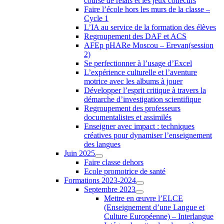
course de relais et les jeux collectifs
Faire l’école hors les murs de la classe –
Cycle 1
L’IA au service de la formation des élèves
Regroupement des DAF et ACS
AFEp pHARe Moscou – Erevan(session
2)
Se perfectionner à l’usage d’Excel
L’expérience culturelle et l’aventure
motrice avec les albums à jouer
Développer l’esprit critique à travers la
démarche d’investigation scientifique
Regroupement des professeurs
documentalistes et assimilés
Enseigner avec impact : techniques
créatives pour dynamiser l’enseignement
des langues
Juin 2025
Faire classe dehors
Ecole promotrice de santé
Formations 2023-2024
Septembre 2023
Mettre en œuvre l’ELCE
(Enseignement d’une Langue et
Culture Européenne) – Interlangue