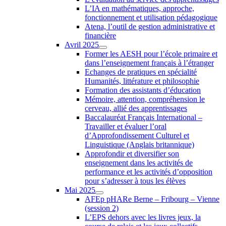
L’IA en mathématiques, approche,
fonctionnement et utilisation pédagogique
Atena, l’outil de gestion administrative et
financière
Avril 2025
Former les AESH pour l’école primaire et
dans l’enseignement français à l’étranger
Echanges de pratiques en spécialité
Humanités, littérature et philosophie
Formation des assistants d’éducation
Mémoire, attention, compréhension le
cerveau, allié des apprentissages
Baccalauréat Français International –
Travailler et évaluer l’oral
d’Approfondissement Culturel et
Linguistique (Anglais britannique)
Approfondir et diversifier son
enseignement dans les activités de
performance et les activités d’opposition
pour s’adresser à tous les élèves
Mai 2025
AFEp pHARe Berne – Fribourg – Vienne
(session 2)
L’EPS dehors avec les livres jeux, la