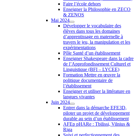
Faire l’école dehors
Enseigner la Philosophie en ZECO
& ZENOS
Mai 2024
Développer le vocabulaire des
élèves dans tous les domaines
d’apprentissage en maternelle à
travers le jeu, la manipulation et les
expérimentations
Pôle Santé d’un établissement
Enseigner Shakespeare dans la cadre
de l’Approfondissement Culturel et
Linguistique (BFI – LYCEE)
Formation Mettre en œuvre la
politique documentaire de
l’établissement
Enseigner et utiliser la littérature en
langues vivantes
Juin 2024
Entrer dans la démarche EFE3D,
piloter un projet de développement
durable au sein d’un établissement
AFEp pHARe : Tbilissi, Vilnius &
Riga
Suivi et perfectionnement des