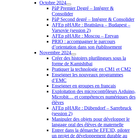
Octobre 2024
PàP Premier Degré – Intégrer &
Consolider
PàP Second degré – Intégrer & Consolider
AFEp pHARe : Bratislava – Budapest –
Varsovie (session 2)
AFEp pHARe : Moscou – Erevan
PRIO : accompagner le parcours
d’orientation dans son établissement
Novembre 2024
Créer des histoires plurilingues sous la
forme de Kamishibai
Pratiquer la technologie en CM1 et CM2
Enseigner les nouveaux programmes
d’EMC
Enseigner en groupes en français
Exploitation des microcontrôleurs Arduino,
Microbit… et compétences numériques des
élèves
AFEp pHARe : Dübendorf – Sarrebruck
(session 2)
Manipuler des objets pour développer le
langage oral des élèves de maternelle
Entrer dans la démarche EFE3D, piloter
un projet de développement durable au