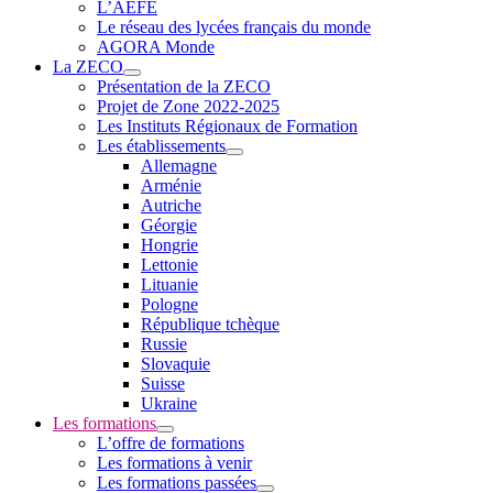
L’AEFE
Le réseau des lycées français du monde
AGORA Monde
La ZECO
Présentation de la ZECO
Projet de Zone 2022-2025
Les Instituts Régionaux de Formation
Les établissements
Allemagne
Arménie
Autriche
Géorgie
Hongrie
Lettonie
Lituanie
Pologne
République tchèque
Russie
Slovaquie
Suisse
Ukraine
Les formations
L’offre de formations
Les formations à venir
Les formations passées