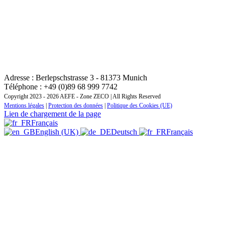
CONTACT : INSTITUT REGIONAL DE FORMATION
ZONE EUROPE CENTRALE ET ORIENTALE
Adresse : Berlepschstrasse 3 - 81373 Munich
Téléphone : +49 (0)89 68 999 7742
Copyright 2023 - 2026 AEFE - Zone ZECO | All Rights Reserved
Mentions légales
|
Protection des données
|
Politique des Cookies (UE)
Lien de chargement de la page
Français
English (UK)
Deutsch
Français