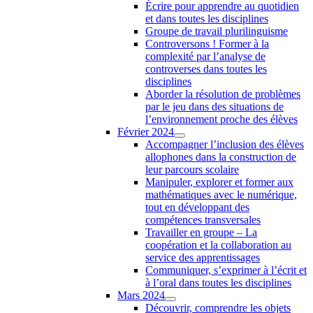
Écrire pour apprendre au quotidien
et dans toutes les disciplines
Groupe de travail plurilinguisme
Controversons ! Former à la
complexité par l’analyse de
controverses dans toutes les
disciplines
Aborder la résolution de problèmes
par le jeu dans des situations de
l’environnement proche des élèves
Février 2024
Accompagner l’inclusion des élèves
allophones dans la construction de
leur parcours scolaire
Manipuler, explorer et former aux
mathématiques avec le numérique,
tout en développant des
compétences transversales
Travailler en groupe – La
coopération et la collaboration au
service des apprentissages
Communiquer, s’exprimer à l’écrit et
à l’oral dans toutes les disciplines
Mars 2024
Découvrir, comprendre les objets