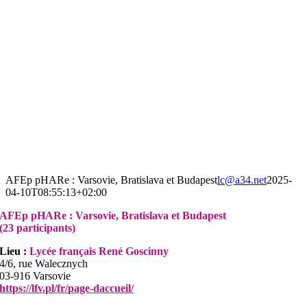
AFEp pHARe : Varsovie, Bratislava et Budapest
lc@a34.net
2025-
04-10T08:55:13+02:00
AFEp pHARe : Varsovie, Bratislava et Budapest
(23
participants)
Lieu :
Lycée français René Goscinny
4/6, rue Walecznych
03-916 Varsovie
https://lfv.pl/fr/page-daccueil/