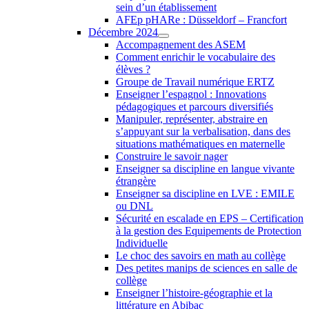
sein d’un établissement
AFEp pHARe : Düsseldorf – Francfort
Décembre 2024
Accompagnement des ASEM
Comment enrichir le vocabulaire des
élèves ?
Groupe de Travail numérique ERTZ
Enseigner l’espagnol : Innovations
pédagogiques et parcours diversifiés
Manipuler, représenter, abstraire en
s’appuyant sur la verbalisation, dans des
situations mathématiques en maternelle
Construire le savoir nager
Enseigner sa discipline en langue vivante
étrangère
Enseigner sa discipline en LVE : EMILE
ou DNL
Sécurité en escalade en EPS – Certification
à la gestion des Equipements de Protection
Individuelle
Le choc des savoirs en math au collège
Des petites manips de sciences en salle de
collège
Enseigner l’histoire-géographie et la
littérature en Abibac