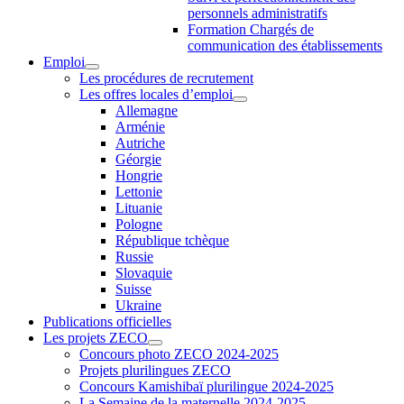
personnels administratifs
Formation Chargés de
communication des établissements
Emploi
Les procédures de recrutement
Les offres locales d’emploi
Allemagne
Arménie
Autriche
Géorgie
Hongrie
Lettonie
Lituanie
Pologne
République tchèque
Russie
Slovaquie
Suisse
Ukraine
Publications officielles
Les projets ZECO
Concours photo ZECO 2024-2025
Projets plurilingues ZECO
Concours Kamishibaï plurilingue 2024-2025
La Semaine de la maternelle 2024-2025