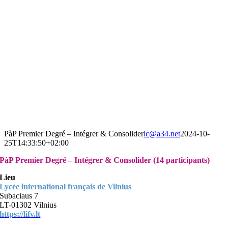
PàP Premier Degré – Intégrer & Consolider
lc@a34.net
2024-10-
25T14:33:50+02:00
PàP Premier Degré – Intégrer & Consolider (14 participants)
Lieu
Lycée international français de Vilnius
Subaciaus 7
LT-01302 Vilnius
https://lifv.lt