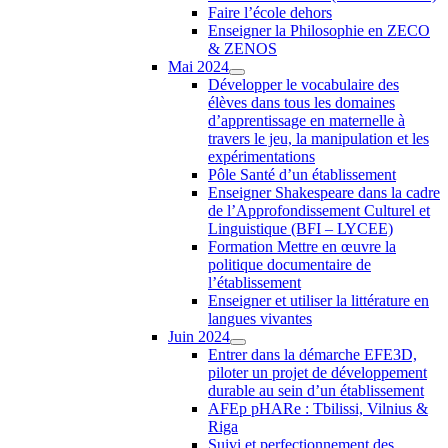
Faire l’école dehors
Enseigner la Philosophie en ZECO
& ZENOS
Mai 2024
Développer le vocabulaire des
élèves dans tous les domaines
d’apprentissage en maternelle à
travers le jeu, la manipulation et les
expérimentations
Pôle Santé d’un établissement
Enseigner Shakespeare dans la cadre
de l’Approfondissement Culturel et
Linguistique (BFI – LYCEE)
Formation Mettre en œuvre la
politique documentaire de
l’établissement
Enseigner et utiliser la littérature en
langues vivantes
Juin 2024
Entrer dans la démarche EFE3D,
piloter un projet de développement
durable au sein d’un établissement
AFEp pHARe : Tbilissi, Vilnius &
Riga
Suivi et perfectionnement des