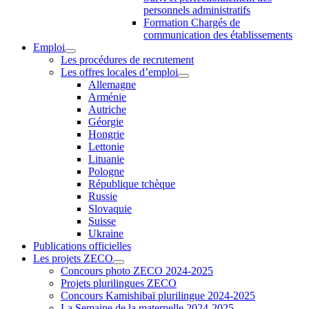
personnels administratifs
Formation Chargés de
communication des établissements
Emploi
Les procédures de recrutement
Les offres locales d’emploi
Allemagne
Arménie
Autriche
Géorgie
Hongrie
Lettonie
Lituanie
Pologne
République tchèque
Russie
Slovaquie
Suisse
Ukraine
Publications officielles
Les projets ZECO
Concours photo ZECO 2024-2025
Projets plurilingues ZECO
Concours Kamishibaï plurilingue 2024-2025
La Semaine de la maternelle 2024-2025