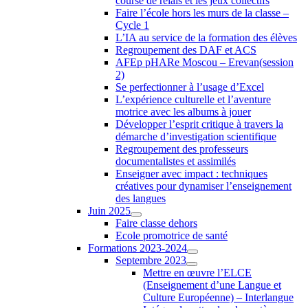
course de relais et les jeux collectifs
Faire l’école hors les murs de la classe –
Cycle 1
L’IA au service de la formation des élèves
Regroupement des DAF et ACS
AFEp pHARe Moscou – Erevan(session
2)
Se perfectionner à l’usage d’Excel
L’expérience culturelle et l’aventure
motrice avec les albums à jouer
Développer l’esprit critique à travers la
démarche d’investigation scientifique
Regroupement des professeurs
documentalistes et assimilés
Enseigner avec impact : techniques
créatives pour dynamiser l’enseignement
des langues
Juin 2025
Faire classe dehors
Ecole promotrice de santé
Formations 2023-2024
Septembre 2023
Mettre en œuvre l’ELCE
(Enseignement d’une Langue et
Culture Européenne) – Interlangue