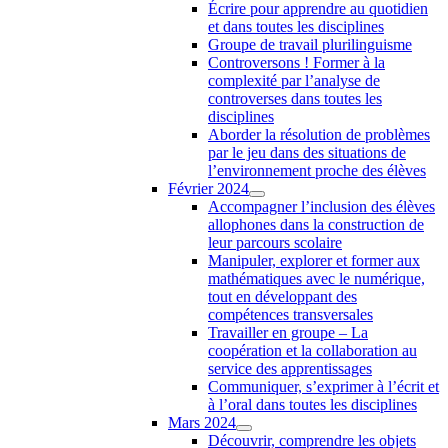
Écrire pour apprendre au quotidien
et dans toutes les disciplines
Groupe de travail plurilinguisme
Controversons ! Former à la
complexité par l’analyse de
controverses dans toutes les
disciplines
Aborder la résolution de problèmes
par le jeu dans des situations de
l’environnement proche des élèves
Février 2024
Accompagner l’inclusion des élèves
allophones dans la construction de
leur parcours scolaire
Manipuler, explorer et former aux
mathématiques avec le numérique,
tout en développant des
compétences transversales
Travailler en groupe – La
coopération et la collaboration au
service des apprentissages
Communiquer, s’exprimer à l’écrit et
à l’oral dans toutes les disciplines
Mars 2024
Découvrir, comprendre les objets