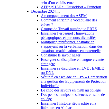
sein d’un établissement
AFEp pHARe : Düsseldorf – Francfort
Décembre 2024
Accompagnement des ASEM
Comment enrichir le vocabulaire des
élèves ?
Groupe de Travail numérique ERTZ
Enseigner l’espagnol : Innovations
pédagogiques et parcours diversifiés
Manipuler, représenter, abstraire en
s’appuyant sur la verbalisation, dans des
situations mathématiques en maternelle
Construire le savoir nager
Enseigner sa discipline en langue vivante
étrangère
Enseigner sa discipline en LVE : EMILE
ou DNL
Sécurité en escalade en EPS – Certification
à la gestion des Equipements de Protection
Individuelle
Le choc des savoirs en math au collège
Des petites manips de sciences en salle de
collège
Enseigner l’histoire-géographie et la
littérature en Abibac