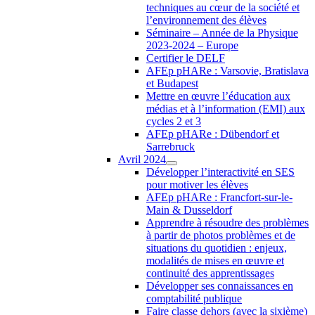
techniques au cœur de la société et
l’environnement des élèves
Séminaire – Année de la Physique
2023-2024 – Europe
Certifier le DELF
AFEp pHARe : Varsovie, Bratislava
et Budapest
Mettre en œuvre l’éducation aux
médias et à l’information (EMI) aux
cycles 2 et 3
AFEp pHARe : Dübendorf et
Sarrebruck
Avril 2024
Développer l’interactivité en SES
pour motiver les élèves
AFEp pHARe : Francfort-sur-le-
Main & Dusseldorf
Apprendre à résoudre des problèmes
à partir de photos problèmes et de
situations du quotidien : enjeux,
modalités de mises en œuvre et
continuité des apprentissages
Développer ses connaissances en
comptabilité publique
Faire classe dehors (avec la sixième)