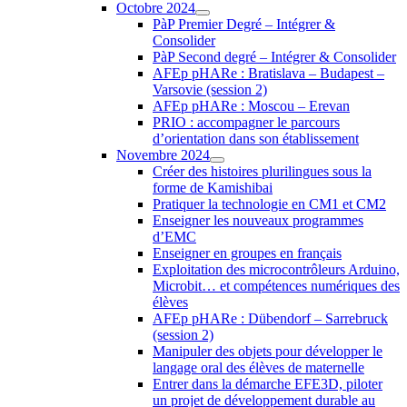
Octobre 2024
PàP Premier Degré – Intégrer &
Consolider
PàP Second degré – Intégrer & Consolider
AFEp pHARe : Bratislava – Budapest –
Varsovie (session 2)
AFEp pHARe : Moscou – Erevan
PRIO : accompagner le parcours
d’orientation dans son établissement
Novembre 2024
Créer des histoires plurilingues sous la
forme de Kamishibai
Pratiquer la technologie en CM1 et CM2
Enseigner les nouveaux programmes
d’EMC
Enseigner en groupes en français
Exploitation des microcontrôleurs Arduino,
Microbit… et compétences numériques des
élèves
AFEp pHARe : Dübendorf – Sarrebruck
(session 2)
Manipuler des objets pour développer le
langage oral des élèves de maternelle
Entrer dans la démarche EFE3D, piloter
un projet de développement durable au