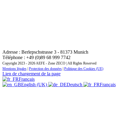
CONTACT : INSTITUT REGIONAL DE FORMATION
ZONE EUROPE CENTRALE ET ORIENTALE
Adresse : Berlepschstrasse 3 - 81373 Munich
Téléphone : +49 (0)89 68 999 7742
Copyright 2023 - 2026 AEFE - Zone ZECO | All Rights Reserved
Mentions légales
|
Protection des données
|
Politique des Cookies (UE)
Lien de chargement de la page
Français
English (UK)
Deutsch
Français