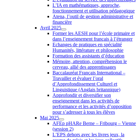
L’IA en mathématiques, approche,
fonctionnement et utilisation pédagogique
Atena, l’outil de gestion administrative et
financière
Avril 2025
Former les AESH pour l’école primaire et
dans l’enseignement français à l’étranger
Echanges de pratiques en spécialité
Humanités, littérature et philosophie
Formation des assistants d’éducation
Mémoire, attention, compréhension le
cerveau, allié des apprentissages
Baccalauréat Français International –
Travailler et évaluer l’oral
d’Approfondissement Culturel et
Linguistique (Anglais britannique)
Approfondir et diversifier son
enseignement dans les activités de
performance et les activités d’opposition
pour s’adresser à tous les élèves
Mai 2025
AFEp pHARe Berne – Fribourg – Vienne
(session 2)
L’EPS dehors avec les livres jeux, la