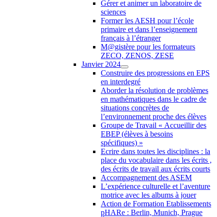
Gérer et animer un laboratoire de
sciences
Former les AESH pour l’école
primaire et dans l’enseignement
français à l’étranger
M@gistère pour les formateurs
ZECO, ZENOS, ZESE
Janvier 2024
Construire des progressions en EPS
en interdegré
Aborder la résolution de problèmes
en mathématiques dans le cadre de
situations concrètes de
l’environnement proche des élèves
Groupe de Travail « Accueillir des
EBEP (élèves à besoins
spécifiques) »
Ecrire dans toutes les disciplines : la
place du vocabulaire dans les écrits ,
des écrits de travail aux écrits courts
Accompagnement des ASEM
L’expérience culturelle et l’aventure
motrice avec les albums à jouer
Action de Formation Etablissements
pHARe : Berlin, Munich, Prague