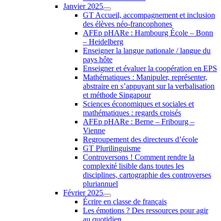
Janvier 2025
GT Accueil, accompagnement et inclusion
des élèves néo-francophones
AFEp pHARe : Hambourg École – Bonn
– Heidelberg
Enseigner la langue nationale / langue du
pays hôte
Enseigner et évaluer la coopération en EPS
Mathématiques : Manipuler, représenter,
abstraire en s’appuyant sur la verbalisation
et méthode Singapour
Sciences économiques et sociales et
mathématiques : regards croisés
AFEp pHARe : Berne – Fribourg –
Vienne
Regroupement des directeurs d’école
GT Plurilinguisme
Controversons ! Comment rendre la
complexité lisible dans toutes les
disciplines, cartographie des controverses
pluriannuel
Février 2025
Écrire en classe de français
Les émotions ? Des ressources pour agir
au quotidien