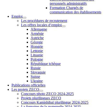
personnels administratifs
Formation Chargés de
communication des établissements
Emploi
Les procédures de recrutement
Les offres locales d’emploi
Allemagne
Arménie
Autriche
Géorgie
Hongrie
Lettonie
Lituanie
Pologne
République tchèque
Russie
Slovaquie
Suisse
Ukraine
Publications officielles
Les projets ZECO
Concours photo ZECO 2024-2025
Projets plurilingues ZECO
Concours Kamishibaï plurilingue 2024-2025
La Semaine de la maternelle 2024-2025