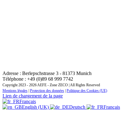
CONTACT : INSTITUT REGIONAL DE FORMATION
ZONE EUROPE CENTRALE ET ORIENTALE
Adresse : Berlepschstrasse 3 - 81373 Munich
Téléphone : +49 (0)89 68 999 7742
Copyright 2023 - 2026 AEFE - Zone ZECO | All Rights Reserved
Mentions légales
|
Protection des données
|
Politique des Cookies (UE)
Lien de chargement de la page
Français
English (UK)
Deutsch
Français