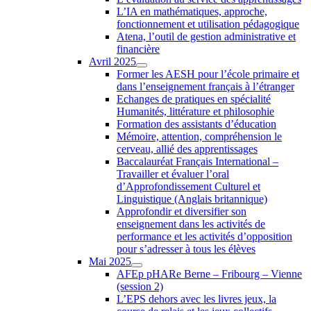
L’IA en mathématiques, approche,
fonctionnement et utilisation pédagogique
Atena, l’outil de gestion administrative et
financière
Avril 2025
Former les AESH pour l’école primaire et
dans l’enseignement français à l’étranger
Echanges de pratiques en spécialité
Humanités, littérature et philosophie
Formation des assistants d’éducation
Mémoire, attention, compréhension le
cerveau, allié des apprentissages
Baccalauréat Français International –
Travailler et évaluer l’oral
d’Approfondissement Culturel et
Linguistique (Anglais britannique)
Approfondir et diversifier son
enseignement dans les activités de
performance et les activités d’opposition
pour s’adresser à tous les élèves
Mai 2025
AFEp pHARe Berne – Fribourg – Vienne
(session 2)
L’EPS dehors avec les livres jeux, la