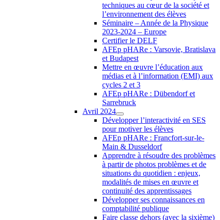
techniques au cœur de la société et
l’environnement des élèves
Séminaire – Année de la Physique
2023-2024 – Europe
Certifier le DELF
AFEp pHARe : Varsovie, Bratislava
et Budapest
Mettre en œuvre l’éducation aux
médias et à l’information (EMI) aux
cycles 2 et 3
AFEp pHARe : Dübendorf et
Sarrebruck
Avril 2024
Développer l’interactivité en SES
pour motiver les élèves
AFEp pHARe : Francfort-sur-le-
Main & Dusseldorf
Apprendre à résoudre des problèmes
à partir de photos problèmes et de
situations du quotidien : enjeux,
modalités de mises en œuvre et
continuité des apprentissages
Développer ses connaissances en
comptabilité publique
Faire classe dehors (avec la sixième)