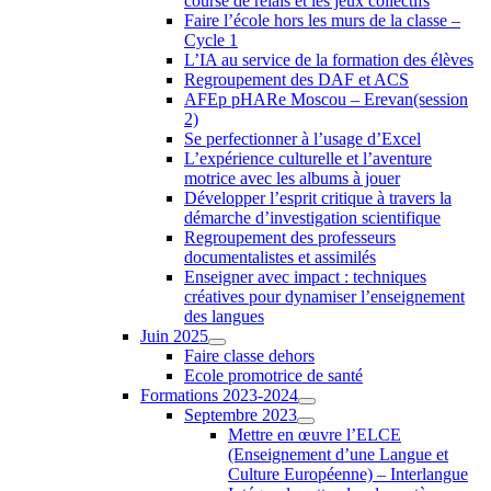
course de relais et les jeux collectifs
Faire l’école hors les murs de la classe –
Cycle 1
L’IA au service de la formation des élèves
Regroupement des DAF et ACS
AFEp pHARe Moscou – Erevan(session
2)
Se perfectionner à l’usage d’Excel
L’expérience culturelle et l’aventure
motrice avec les albums à jouer
Développer l’esprit critique à travers la
démarche d’investigation scientifique
Regroupement des professeurs
documentalistes et assimilés
Enseigner avec impact : techniques
créatives pour dynamiser l’enseignement
des langues
Juin 2025
Faire classe dehors
Ecole promotrice de santé
Formations 2023-2024
Septembre 2023
Mettre en œuvre l’ELCE
(Enseignement d’une Langue et
Culture Européenne) – Interlangue