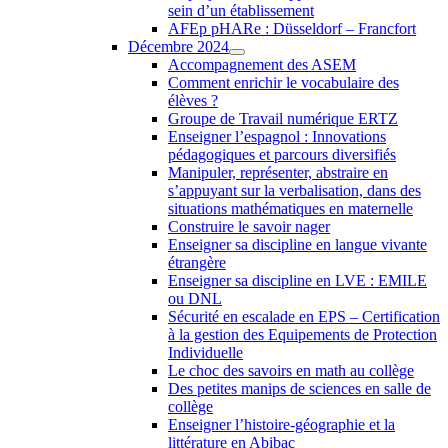
sein d’un établissement
AFEp pHARe : Düsseldorf – Francfort
Décembre 2024
Accompagnement des ASEM
Comment enrichir le vocabulaire des
élèves ?
Groupe de Travail numérique ERTZ
Enseigner l’espagnol : Innovations
pédagogiques et parcours diversifiés
Manipuler, représenter, abstraire en
s’appuyant sur la verbalisation, dans des
situations mathématiques en maternelle
Construire le savoir nager
Enseigner sa discipline en langue vivante
étrangère
Enseigner sa discipline en LVE : EMILE
ou DNL
Sécurité en escalade en EPS – Certification
à la gestion des Equipements de Protection
Individuelle
Le choc des savoirs en math au collège
Des petites manips de sciences en salle de
collège
Enseigner l’histoire-géographie et la
littérature en Abibac