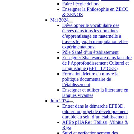
Faire l’école dehors
Enseigner la Philosophie en ZECO
& ZENOS
Mai 2024
Développer le vocabulaire des
élèves dans tous les domaines
d’apprentissage en maternelle à
travers le jeu, la manipulation et les
expérimentations
Pôle Santé d’un établissement
Enseigner Shakespeare dans la cadre
de l’Approfondissement Culturel et
Linguistique (BFI – LYCEE)
Formation Mettre en œuvre la
politique documentaire de
l’établissement
Enseigner et utiliser la littérature en
langues vivantes
Juin 2024
Entrer dans la démarche EFE3D,
piloter un projet de développement
durable au sein d’un établissement
AFEp pHARe : Tbilissi, Vilnius &
Riga
Suivi et perfectionnement des