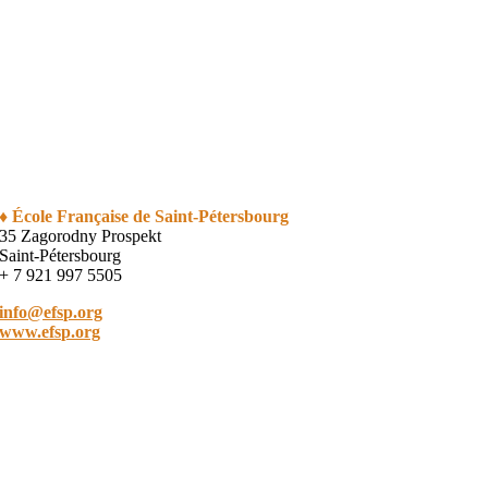
♦ École Française de Saint-Pétersbourg
35 Zagorodny Prospekt
Saint-Pétersbourg
+ 7 921 997 5505
info@efsp.org
www.efsp.org