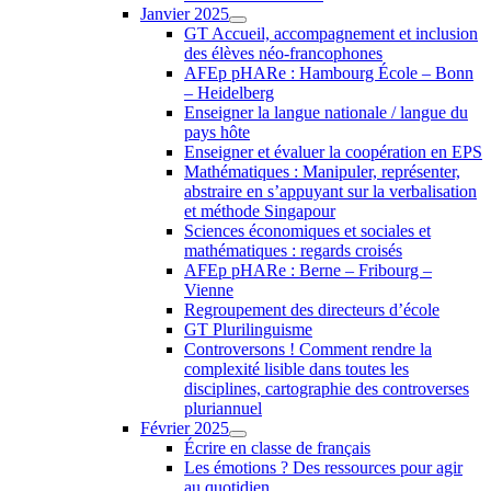
Janvier 2025
GT Accueil, accompagnement et inclusion
des élèves néo-francophones
AFEp pHARe : Hambourg École – Bonn
– Heidelberg
Enseigner la langue nationale / langue du
pays hôte
Enseigner et évaluer la coopération en EPS
Mathématiques : Manipuler, représenter,
abstraire en s’appuyant sur la verbalisation
et méthode Singapour
Sciences économiques et sociales et
mathématiques : regards croisés
AFEp pHARe : Berne – Fribourg –
Vienne
Regroupement des directeurs d’école
GT Plurilinguisme
Controversons ! Comment rendre la
complexité lisible dans toutes les
disciplines, cartographie des controverses
pluriannuel
Février 2025
Écrire en classe de français
Les émotions ? Des ressources pour agir
au quotidien