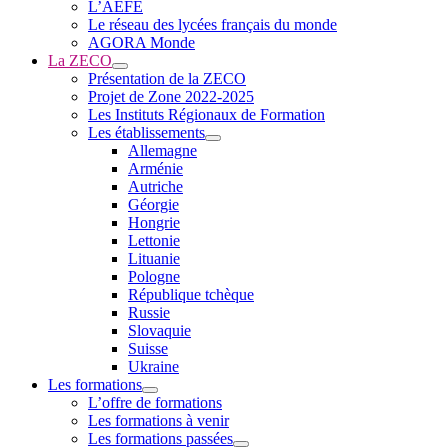
L’AEFE
Le réseau des lycées français du monde
AGORA Monde
La ZECO
Présentation de la ZECO
Projet de Zone 2022-2025
Les Instituts Régionaux de Formation
Les établissements
Allemagne
Arménie
Autriche
Géorgie
Hongrie
Lettonie
Lituanie
Pologne
République tchèque
Russie
Slovaquie
Suisse
Ukraine
Les formations
L’offre de formations
Les formations à venir
Les formations passées