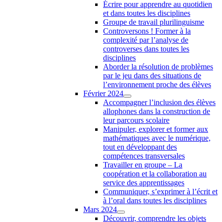
Écrire pour apprendre au quotidien
et dans toutes les disciplines
Groupe de travail plurilinguisme
Controversons ! Former à la
complexité par l’analyse de
controverses dans toutes les
disciplines
Aborder la résolution de problèmes
par le jeu dans des situations de
l’environnement proche des élèves
Février 2024
Accompagner l’inclusion des élèves
allophones dans la construction de
leur parcours scolaire
Manipuler, explorer et former aux
mathématiques avec le numérique,
tout en développant des
compétences transversales
Travailler en groupe – La
coopération et la collaboration au
service des apprentissages
Communiquer, s’exprimer à l’écrit et
à l’oral dans toutes les disciplines
Mars 2024
Découvrir, comprendre les objets