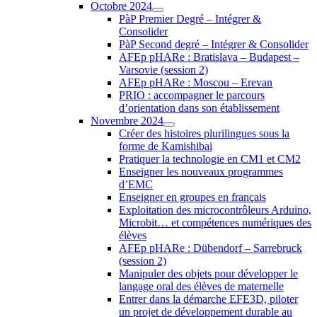
Octobre 2024
PàP Premier Degré – Intégrer &
Consolider
PàP Second degré – Intégrer & Consolider
AFEp pHARe : Bratislava – Budapest –
Varsovie (session 2)
AFEp pHARe : Moscou – Erevan
PRIO : accompagner le parcours
d’orientation dans son établissement
Novembre 2024
Créer des histoires plurilingues sous la
forme de Kamishibai
Pratiquer la technologie en CM1 et CM2
Enseigner les nouveaux programmes
d’EMC
Enseigner en groupes en français
Exploitation des microcontrôleurs Arduino,
Microbit… et compétences numériques des
élèves
AFEp pHARe : Dübendorf – Sarrebruck
(session 2)
Manipuler des objets pour développer le
langage oral des élèves de maternelle
Entrer dans la démarche EFE3D, piloter
un projet de développement durable au