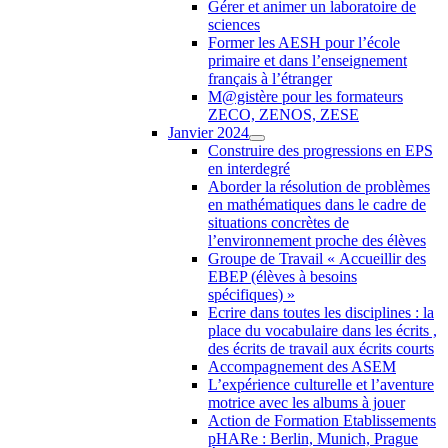
Gérer et animer un laboratoire de
sciences
Former les AESH pour l’école
primaire et dans l’enseignement
français à l’étranger
M@gistère pour les formateurs
ZECO, ZENOS, ZESE
Janvier 2024
Construire des progressions en EPS
en interdegré
Aborder la résolution de problèmes
en mathématiques dans le cadre de
situations concrètes de
l’environnement proche des élèves
Groupe de Travail « Accueillir des
EBEP (élèves à besoins
spécifiques) »
Ecrire dans toutes les disciplines : la
place du vocabulaire dans les écrits ,
des écrits de travail aux écrits courts
Accompagnement des ASEM
L’expérience culturelle et l’aventure
motrice avec les albums à jouer
Action de Formation Etablissements
pHARe : Berlin, Munich, Prague