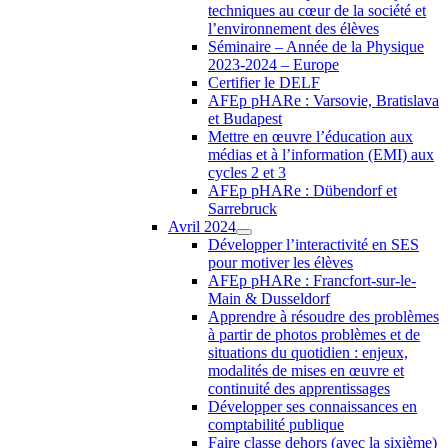
techniques au cœur de la société et
l’environnement des élèves
Séminaire – Année de la Physique
2023-2024 – Europe
Certifier le DELF
AFEp pHARe : Varsovie, Bratislava
et Budapest
Mettre en œuvre l’éducation aux
médias et à l’information (EMI) aux
cycles 2 et 3
AFEp pHARe : Dübendorf et
Sarrebruck
Avril 2024
Développer l’interactivité en SES
pour motiver les élèves
AFEp pHARe : Francfort-sur-le-
Main & Dusseldorf
Apprendre à résoudre des problèmes
à partir de photos problèmes et de
situations du quotidien : enjeux,
modalités de mises en œuvre et
continuité des apprentissages
Développer ses connaissances en
comptabilité publique
Faire classe dehors (avec la sixième)