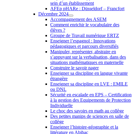
sein d’un établissement
AFEp pHARe : Düsseldorf – Francfort
Décembre 2024
Accompagnement des ASEM
Comment enrichir le vocabulaire des
élèves ?
Groupe de Travail numérique ERTZ
Enseigner l’espagnol : Innovations
pédagogiques et parcours diversifiés
Manipuler, représenter, abstraire en
s’appuyant sur la verbalisation, dans des
situations mathématiques en maternelle
Construire le savoir nager
Enseigner sa discipline en langue vivante
étrangère
Enseigner sa discipline en LVE : EMILE
ou DNL
Sécurité en escalade en EPS – Certification
à la gestion des Equipements de Protection
Individuelle
Le choc des savoirs en math au collège
Des petites manips de sciences en salle de
collège
Enseigner l’histoire-géographie et la
littérature en Abibac