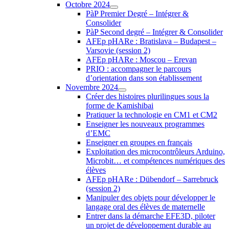
Octobre 2024
PàP Premier Degré – Intégrer &
Consolider
PàP Second degré – Intégrer & Consolider
AFEp pHARe : Bratislava – Budapest –
Varsovie (session 2)
AFEp pHARe : Moscou – Erevan
PRIO : accompagner le parcours
d’orientation dans son établissement
Novembre 2024
Créer des histoires plurilingues sous la
forme de Kamishibai
Pratiquer la technologie en CM1 et CM2
Enseigner les nouveaux programmes
d’EMC
Enseigner en groupes en français
Exploitation des microcontrôleurs Arduino,
Microbit… et compétences numériques des
élèves
AFEp pHARe : Dübendorf – Sarrebruck
(session 2)
Manipuler des objets pour développer le
langage oral des élèves de maternelle
Entrer dans la démarche EFE3D, piloter
un projet de développement durable au