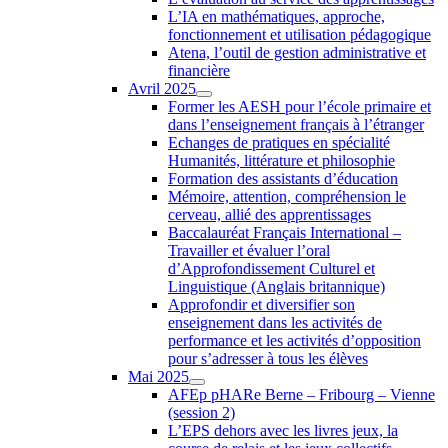
L’IA en mathématiques, approche,
fonctionnement et utilisation pédagogique
Atena, l’outil de gestion administrative et
financière
Avril 2025
Former les AESH pour l’école primaire et
dans l’enseignement français à l’étranger
Echanges de pratiques en spécialité
Humanités, littérature et philosophie
Formation des assistants d’éducation
Mémoire, attention, compréhension le
cerveau, allié des apprentissages
Baccalauréat Français International –
Travailler et évaluer l’oral
d’Approfondissement Culturel et
Linguistique (Anglais britannique)
Approfondir et diversifier son
enseignement dans les activités de
performance et les activités d’opposition
pour s’adresser à tous les élèves
Mai 2025
AFEp pHARe Berne – Fribourg – Vienne
(session 2)
L’EPS dehors avec les livres jeux, la