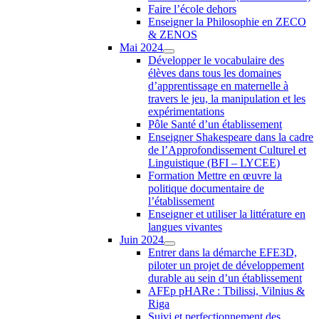
Faire l’école dehors
Enseigner la Philosophie en ZECO
& ZENOS
Mai 2024
Développer le vocabulaire des
élèves dans tous les domaines
d’apprentissage en maternelle à
travers le jeu, la manipulation et les
expérimentations
Pôle Santé d’un établissement
Enseigner Shakespeare dans la cadre
de l’Approfondissement Culturel et
Linguistique (BFI – LYCEE)
Formation Mettre en œuvre la
politique documentaire de
l’établissement
Enseigner et utiliser la littérature en
langues vivantes
Juin 2024
Entrer dans la démarche EFE3D,
piloter un projet de développement
durable au sein d’un établissement
AFEp pHARe : Tbilissi, Vilnius &
Riga
Suivi et perfectionnement des