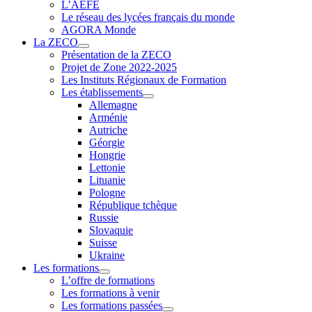
L’AEFE
Le réseau des lycées français du monde
AGORA Monde
La ZECO
Présentation de la ZECO
Projet de Zone 2022-2025
Les Instituts Régionaux de Formation
Les établissements
Allemagne
Arménie
Autriche
Géorgie
Hongrie
Lettonie
Lituanie
Pologne
République tchèque
Russie
Slovaquie
Suisse
Ukraine
Les formations
L’offre de formations
Les formations à venir
Les formations passées