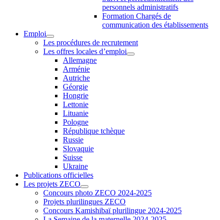
personnels administratifs
Formation Chargés de
communication des établissements
Emploi
Les procédures de recrutement
Les offres locales d’emploi
Allemagne
Arménie
Autriche
Géorgie
Hongrie
Lettonie
Lituanie
Pologne
République tchèque
Russie
Slovaquie
Suisse
Ukraine
Publications officielles
Les projets ZECO
Concours photo ZECO 2024-2025
Projets plurilingues ZECO
Concours Kamishibaï plurilingue 2024-2025
La Semaine de la maternelle 2024-2025