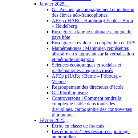
Janvier 2025
GT Accueil, accompagnement et inclusion
des élèves néo-francophones
AFEp pHARe : Hambourg École – Bonn
– Heidelberg
Enseigner la langue nationale / langue du
pays hôte
Enseigner et évaluer la coopération en EPS
Mathématiques : Manipuler, représenter,
abstraire en s’appuyant sur la verbalisation
et méthode Singapour
Sciences économiques et sociales et
mathématiques : regards croisés
AFEp pHARe : Berne – Fribourg –
Vienne
Regroupement des directeurs d’école
GT Plurilinguisme
Controversons ! Comment rendre la
complexité lisible dans toutes les
disciplines, cartographie des controverses
pluriannuel
Février 2025
Écrire en classe de français
Les émotions ? Des ressources pour agir
au quotidien