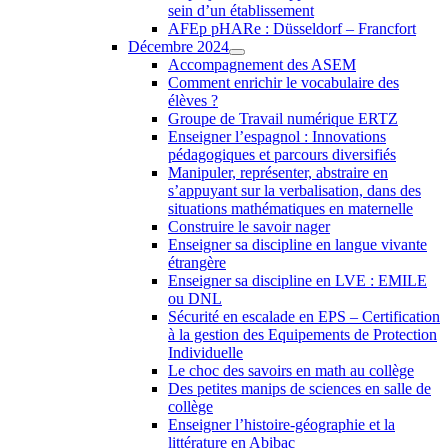
sein d’un établissement
AFEp pHARe : Düsseldorf – Francfort
Décembre 2024
Accompagnement des ASEM
Comment enrichir le vocabulaire des
élèves ?
Groupe de Travail numérique ERTZ
Enseigner l’espagnol : Innovations
pédagogiques et parcours diversifiés
Manipuler, représenter, abstraire en
s’appuyant sur la verbalisation, dans des
situations mathématiques en maternelle
Construire le savoir nager
Enseigner sa discipline en langue vivante
étrangère
Enseigner sa discipline en LVE : EMILE
ou DNL
Sécurité en escalade en EPS – Certification
à la gestion des Equipements de Protection
Individuelle
Le choc des savoirs en math au collège
Des petites manips de sciences en salle de
collège
Enseigner l’histoire-géographie et la
littérature en Abibac