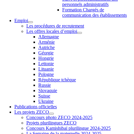
personnels administratifs
Formation Chargés de
communication des établissements
Emploi
Les procédures de recrutement
Les offres locales d’emploi
Allemagne
Arménie
Autriche
Géorgie
Hongrie
Lettonie
Lituanie
Pologne
République tchèque
Russie
Slovaquie
Suisse
Ukraine
Publications officielles
Les projets ZECO
Concours photo ZECO 2024-2025
Projets plurilingues ZECO
Concours Kamishibaï plurilingue 2024-2025
La Semaine de la maternelle 2024-2025