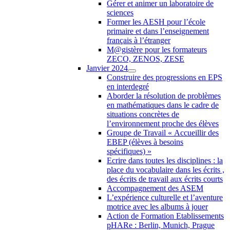
Gérer et animer un laboratoire de
sciences
Former les AESH pour l’école
primaire et dans l’enseignement
français à l’étranger
M@gistère pour les formateurs
ZECO, ZENOS, ZESE
Janvier 2024
Construire des progressions en EPS
en interdegré
Aborder la résolution de problèmes
en mathématiques dans le cadre de
situations concrètes de
l’environnement proche des élèves
Groupe de Travail « Accueillir des
EBEP (élèves à besoins
spécifiques) »
Ecrire dans toutes les disciplines : la
place du vocabulaire dans les écrits ,
des écrits de travail aux écrits courts
Accompagnement des ASEM
L’expérience culturelle et l’aventure
motrice avec les albums à jouer
Action de Formation Etablissements
pHARe : Berlin, Munich, Prague