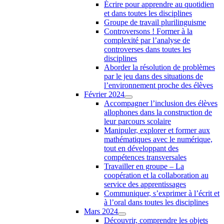
Écrire pour apprendre au quotidien
et dans toutes les disciplines
Groupe de travail plurilinguisme
Controversons ! Former à la
complexité par l’analyse de
controverses dans toutes les
disciplines
Aborder la résolution de problèmes
par le jeu dans des situations de
l’environnement proche des élèves
Février 2024
Accompagner l’inclusion des élèves
allophones dans la construction de
leur parcours scolaire
Manipuler, explorer et former aux
mathématiques avec le numérique,
tout en développant des
compétences transversales
Travailler en groupe – La
coopération et la collaboration au
service des apprentissages
Communiquer, s’exprimer à l’écrit et
à l’oral dans toutes les disciplines
Mars 2024
Découvrir, comprendre les objets