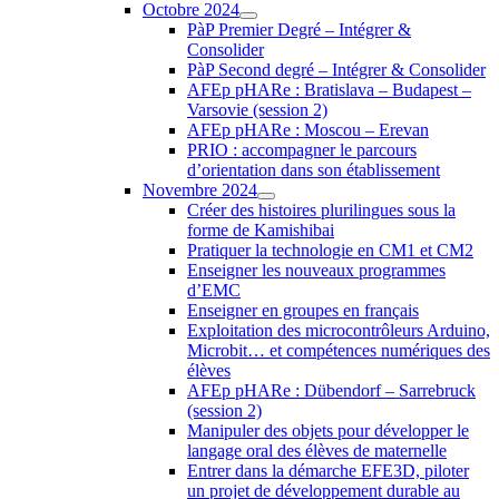
Octobre 2024
PàP Premier Degré – Intégrer &
Consolider
PàP Second degré – Intégrer & Consolider
AFEp pHARe : Bratislava – Budapest –
Varsovie (session 2)
AFEp pHARe : Moscou – Erevan
PRIO : accompagner le parcours
d’orientation dans son établissement
Novembre 2024
Créer des histoires plurilingues sous la
forme de Kamishibai
Pratiquer la technologie en CM1 et CM2
Enseigner les nouveaux programmes
d’EMC
Enseigner en groupes en français
Exploitation des microcontrôleurs Arduino,
Microbit… et compétences numériques des
élèves
AFEp pHARe : Dübendorf – Sarrebruck
(session 2)
Manipuler des objets pour développer le
langage oral des élèves de maternelle
Entrer dans la démarche EFE3D, piloter
un projet de développement durable au