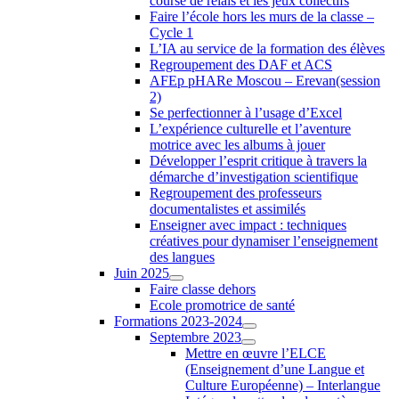
course de relais et les jeux collectifs
Faire l’école hors les murs de la classe –
Cycle 1
L’IA au service de la formation des élèves
Regroupement des DAF et ACS
AFEp pHARe Moscou – Erevan(session
2)
Se perfectionner à l’usage d’Excel
L’expérience culturelle et l’aventure
motrice avec les albums à jouer
Développer l’esprit critique à travers la
démarche d’investigation scientifique
Regroupement des professeurs
documentalistes et assimilés
Enseigner avec impact : techniques
créatives pour dynamiser l’enseignement
des langues
Juin 2025
Faire classe dehors
Ecole promotrice de santé
Formations 2023-2024
Septembre 2023
Mettre en œuvre l’ELCE
(Enseignement d’une Langue et
Culture Européenne) – Interlangue