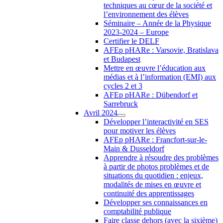
techniques au cœur de la société et
l’environnement des élèves
Séminaire – Année de la Physique
2023-2024 – Europe
Certifier le DELF
AFEp pHARe : Varsovie, Bratislava
et Budapest
Mettre en œuvre l’éducation aux
médias et à l’information (EMI) aux
cycles 2 et 3
AFEp pHARe : Dübendorf et
Sarrebruck
Avril 2024
Développer l’interactivité en SES
pour motiver les élèves
AFEp pHARe : Francfort-sur-le-
Main & Dusseldorf
Apprendre à résoudre des problèmes
à partir de photos problèmes et de
situations du quotidien : enjeux,
modalités de mises en œuvre et
continuité des apprentissages
Développer ses connaissances en
comptabilité publique
Faire classe dehors (avec la sixième)