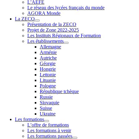
L’AEFE
Le réseau des lycées français du monde
AGORA Monde
La ZECO
Présentation de la ZECO
Projet de Zone 2022-2025
Les Instituts Régionaux de Formation
Les établissements
Allemagne
Arménie
Autriche
Géorgie
Hongrie
Lettonie
Lituanie
Pologne
République tchèque
Russie
Slovaquie
Suisse
Ukraine
Les formations
L’offre de formations
Les formations à venir
Les formations passées