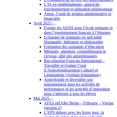
L’IA en mathématiques, approche,
fonctionnement et utilisation pédagogique
Atena, l’outil de gestion administrative et
financière
Avril 2025
Former les AESH pour l’école primaire et
dans l’enseignement français à l’étranger
Echanges de pratiques en spécialité
Humanités, littérature et philosophie
Formation des assistants d’éducation
Mémoire, attention, compréhension le
cerveau, allié des apprentissages
Baccalauréat Français International –
Travailler et évaluer l’oral
d’Approfondissement Culturel et
Linguistique (Anglais britannique)
Approfondir et diversifier son
enseignement dans les activités de
performance et les activités d’opposition
pour s’adresser à tous les élèves
Mai 2025
AFEp pHARe Berne – Fribourg – Vienne
(session 2)
L’EPS dehors avec les livres jeux, la