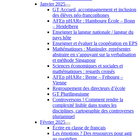
Janvier 2025
GT Accueil, accompagnement et inclusion
des élèves néo-francophones
AFEp pHARe : Hambourg École – Bonn
– Heidelberg
Enseigner la langue nationale / langue du
pays hôte
Enseigner et évaluer la coopération en EPS
Mathématiques : Manipuler, représenter,
abstraire en s’appuyant sur la verbalisation
et méthode Singapour
Sciences économiques et sociales et
mathématiques : regards croisés
AFEp pHARe : Berne – Fribourg –
Vienne
Regroupement des directeurs d’école
GT Plurilinguisme
Controversons ! Comment rendre la
complexité lisible dans toutes les
disciplines, cartographie des controverses
pluriannuel
Février 2025
Écrire en classe de français
Les émotions ? Des ressources pour agir
au quotidien