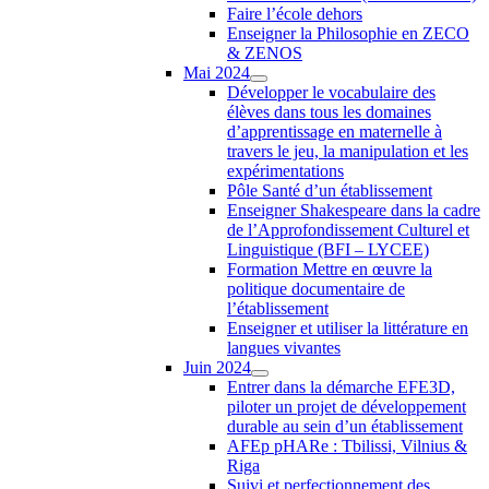
Faire l’école dehors
Enseigner la Philosophie en ZECO
& ZENOS
Mai 2024
Développer le vocabulaire des
élèves dans tous les domaines
d’apprentissage en maternelle à
travers le jeu, la manipulation et les
expérimentations
Pôle Santé d’un établissement
Enseigner Shakespeare dans la cadre
de l’Approfondissement Culturel et
Linguistique (BFI – LYCEE)
Formation Mettre en œuvre la
politique documentaire de
l’établissement
Enseigner et utiliser la littérature en
langues vivantes
Juin 2024
Entrer dans la démarche EFE3D,
piloter un projet de développement
durable au sein d’un établissement
AFEp pHARe : Tbilissi, Vilnius &
Riga
Suivi et perfectionnement des