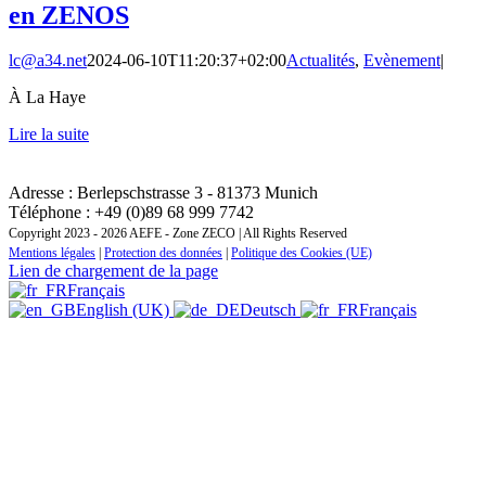
en ZENOS
lc@a34.net
2024-06-10T11:20:37+02:00
Actualités
,
Evènement
|
À La Haye
Lire la suite
CONTACT : INSTITUT REGIONAL DE FORMATION
ZONE EUROPE CENTRALE ET ORIENTALE
Adresse : Berlepschstrasse 3 - 81373 Munich
Téléphone : +49 (0)89 68 999 7742
Copyright 2023 - 2026 AEFE - Zone ZECO | All Rights Reserved
Mentions légales
|
Protection des données
|
Politique des Cookies (UE)
Lien de chargement de la page
Français
English (UK)
Deutsch
Français