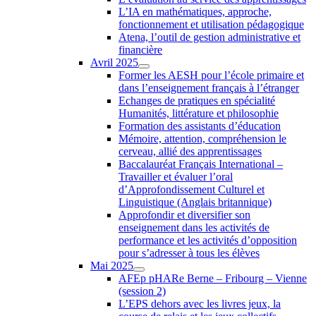
L’IA en mathématiques, approche,
fonctionnement et utilisation pédagogique
Atena, l’outil de gestion administrative et
financière
Avril 2025
Former les AESH pour l’école primaire et
dans l’enseignement français à l’étranger
Echanges de pratiques en spécialité
Humanités, littérature et philosophie
Formation des assistants d’éducation
Mémoire, attention, compréhension le
cerveau, allié des apprentissages
Baccalauréat Français International –
Travailler et évaluer l’oral
d’Approfondissement Culturel et
Linguistique (Anglais britannique)
Approfondir et diversifier son
enseignement dans les activités de
performance et les activités d’opposition
pour s’adresser à tous les élèves
Mai 2025
AFEp pHARe Berne – Fribourg – Vienne
(session 2)
L’EPS dehors avec les livres jeux, la