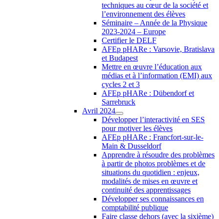
techniques au cœur de la société et
l’environnement des élèves
Séminaire – Année de la Physique
2023-2024 – Europe
Certifier le DELF
AFEp pHARe : Varsovie, Bratislava
et Budapest
Mettre en œuvre l’éducation aux
médias et à l’information (EMI) aux
cycles 2 et 3
AFEp pHARe : Dübendorf et
Sarrebruck
Avril 2024
Développer l’interactivité en SES
pour motiver les élèves
AFEp pHARe : Francfort-sur-le-
Main & Dusseldorf
Apprendre à résoudre des problèmes
à partir de photos problèmes et de
situations du quotidien : enjeux,
modalités de mises en œuvre et
continuité des apprentissages
Développer ses connaissances en
comptabilité publique
Faire classe dehors (avec la sixième)