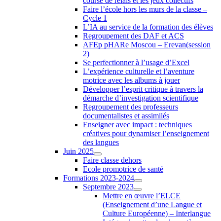
course de relais et les jeux collectifs
Faire l’école hors les murs de la classe –
Cycle 1
L’IA au service de la formation des élèves
Regroupement des DAF et ACS
AFEp pHARe Moscou – Erevan(session
2)
Se perfectionner à l’usage d’Excel
L’expérience culturelle et l’aventure
motrice avec les albums à jouer
Développer l’esprit critique à travers la
démarche d’investigation scientifique
Regroupement des professeurs
documentalistes et assimilés
Enseigner avec impact : techniques
créatives pour dynamiser l’enseignement
des langues
Juin 2025
Faire classe dehors
Ecole promotrice de santé
Formations 2023-2024
Septembre 2023
Mettre en œuvre l’ELCE
(Enseignement d’une Langue et
Culture Européenne) – Interlangue