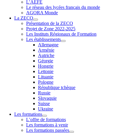
L’AEFE
Le réseau des lycées français du monde
AGORA Monde
La ZECO
Présentation de la ZECO
Projet de Zone 2022-2025
Les Instituts Régionaux de Formation
Les établissements
Allemagne
Arménie
Autriche
Géorgie
Hongrie
Lettonie
Lituanie
Pologne
République tchèque
Russie
Slovaquie
Suisse
Ukraine
Les formations
L’offre de formations
Les formations à venir
Les formations passées