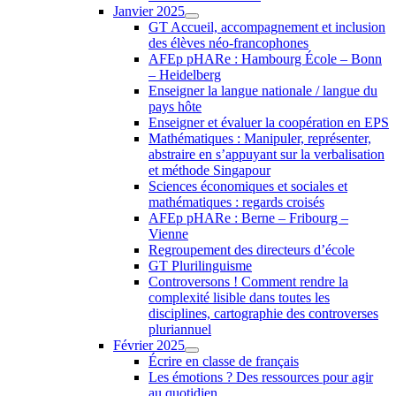
Janvier 2025
GT Accueil, accompagnement et inclusion
des élèves néo-francophones
AFEp pHARe : Hambourg École – Bonn
– Heidelberg
Enseigner la langue nationale / langue du
pays hôte
Enseigner et évaluer la coopération en EPS
Mathématiques : Manipuler, représenter,
abstraire en s’appuyant sur la verbalisation
et méthode Singapour
Sciences économiques et sociales et
mathématiques : regards croisés
AFEp pHARe : Berne – Fribourg –
Vienne
Regroupement des directeurs d’école
GT Plurilinguisme
Controversons ! Comment rendre la
complexité lisible dans toutes les
disciplines, cartographie des controverses
pluriannuel
Février 2025
Écrire en classe de français
Les émotions ? Des ressources pour agir
au quotidien