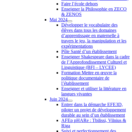
Faire l’école dehors
Enseigner la Philosophie en ZECO
& ZENOS
Mai 2024
Développer le vocabulaire des
élèves dans tous les domaines
d’apprentissage en maternelle à
travers le jeu, la manipulation et les
expérimentations
Pôle Santé d’un établissement
Enseigner Shakespeare dans la cadre
de l’Approfondissement Culturel et
Linguistique (BFI – LYCEE)
Formation Mettre en œuvre la
politique documentaire de
l’établissement
Enseigner et utiliser la littérature en
langues vivantes
Juin 2024
Entrer dans la démarche EFE3D,
piloter un projet de développement
durable au sein d’un établissement
AFEp pHARe : Tbilissi, Vilnius &
Riga
Suivi et perfectionnement des