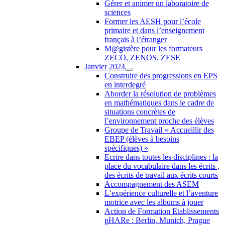
Gérer et animer un laboratoire de
sciences
Former les AESH pour l’école
primaire et dans l’enseignement
français à l’étranger
M@gistère pour les formateurs
ZECO, ZENOS, ZESE
Janvier 2024
Construire des progressions en EPS
en interdegré
Aborder la résolution de problèmes
en mathématiques dans le cadre de
situations concrètes de
l’environnement proche des élèves
Groupe de Travail « Accueillir des
EBEP (élèves à besoins
spécifiques) »
Ecrire dans toutes les disciplines : la
place du vocabulaire dans les écrits ,
des écrits de travail aux écrits courts
Accompagnement des ASEM
L’expérience culturelle et l’aventure
motrice avec les albums à jouer
Action de Formation Etablissements
pHARe : Berlin, Munich, Prague