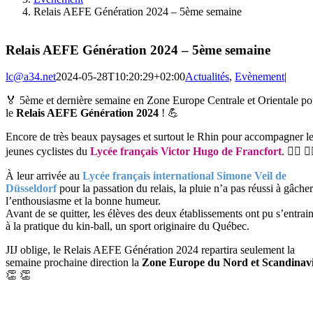
Relais AEFE Génération 2024 – 5ème semaine
Relais AEFE Génération 2024 – 5ème semaine
lc@a34.net
2024-05-28T10:20:29+02:00
Actualités
,
Evènement
|
🏅 5ème et dernière semaine en Zone Europe Centrale et Orientale po
le
Relais AEFE Génération 2024
! 💪
Encore de très beaux paysages et surtout le Rhin pour accompagner l
jeunes cyclistes du
Lycée français Victor Hugo de Francfort
. 🚴‍♂️ 🚴‍
À leur arrivée au
Lycée français international Simone Veil de
Düsseldorf
pour la passation du relais, la pluie n’a pas réussi à gâcher
l’enthousiasme et la bonne humeur.
Avant de se quitter, les élèves des deux établissements ont pu s’entrai
à la pratique du kin-ball, un sport originaire du Québec.
JIJ oblige, le Relais AEFE Génération 2024 repartira seulement la
semaine prochaine direction la
Zone Europe du Nord et Scandinav
👏 👏