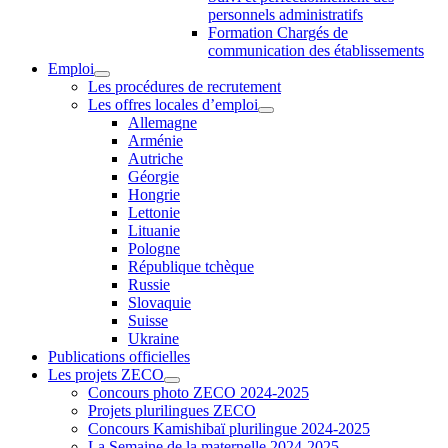
personnels administratifs
Formation Chargés de
communication des établissements
Emploi
Les procédures de recrutement
Les offres locales d’emploi
Allemagne
Arménie
Autriche
Géorgie
Hongrie
Lettonie
Lituanie
Pologne
République tchèque
Russie
Slovaquie
Suisse
Ukraine
Publications officielles
Les projets ZECO
Concours photo ZECO 2024-2025
Projets plurilingues ZECO
Concours Kamishibaï plurilingue 2024-2025
La Semaine de la maternelle 2024-2025