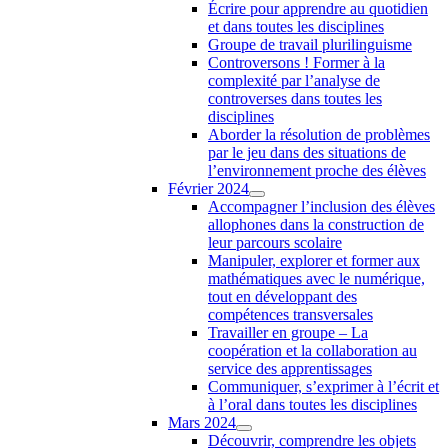
Écrire pour apprendre au quotidien
et dans toutes les disciplines
Groupe de travail plurilinguisme
Controversons ! Former à la
complexité par l’analyse de
controverses dans toutes les
disciplines
Aborder la résolution de problèmes
par le jeu dans des situations de
l’environnement proche des élèves
Février 2024
Accompagner l’inclusion des élèves
allophones dans la construction de
leur parcours scolaire
Manipuler, explorer et former aux
mathématiques avec le numérique,
tout en développant des
compétences transversales
Travailler en groupe – La
coopération et la collaboration au
service des apprentissages
Communiquer, s’exprimer à l’écrit et
à l’oral dans toutes les disciplines
Mars 2024
Découvrir, comprendre les objets