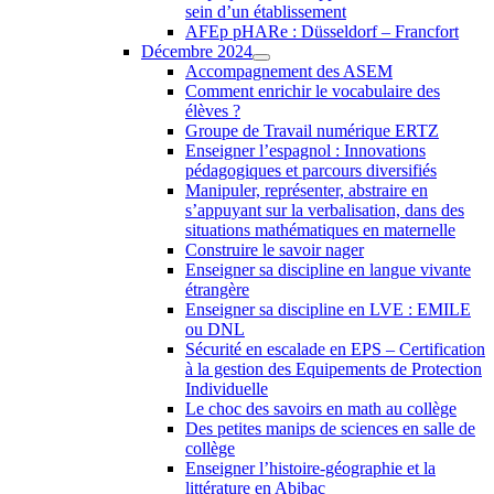
sein d’un établissement
AFEp pHARe : Düsseldorf – Francfort
Décembre 2024
Accompagnement des ASEM
Comment enrichir le vocabulaire des
élèves ?
Groupe de Travail numérique ERTZ
Enseigner l’espagnol : Innovations
pédagogiques et parcours diversifiés
Manipuler, représenter, abstraire en
s’appuyant sur la verbalisation, dans des
situations mathématiques en maternelle
Construire le savoir nager
Enseigner sa discipline en langue vivante
étrangère
Enseigner sa discipline en LVE : EMILE
ou DNL
Sécurité en escalade en EPS – Certification
à la gestion des Equipements de Protection
Individuelle
Le choc des savoirs en math au collège
Des petites manips de sciences en salle de
collège
Enseigner l’histoire-géographie et la
littérature en Abibac