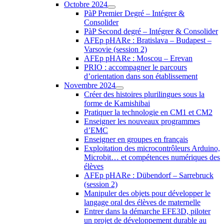
Octobre 2024
PàP Premier Degré – Intégrer &
Consolider
PàP Second degré – Intégrer & Consolider
AFEp pHARe : Bratislava – Budapest –
Varsovie (session 2)
AFEp pHARe : Moscou – Erevan
PRIO : accompagner le parcours
d’orientation dans son établissement
Novembre 2024
Créer des histoires plurilingues sous la
forme de Kamishibai
Pratiquer la technologie en CM1 et CM2
Enseigner les nouveaux programmes
d’EMC
Enseigner en groupes en français
Exploitation des microcontrôleurs Arduino,
Microbit… et compétences numériques des
élèves
AFEp pHARe : Dübendorf – Sarrebruck
(session 2)
Manipuler des objets pour développer le
langage oral des élèves de maternelle
Entrer dans la démarche EFE3D, piloter
un projet de développement durable au