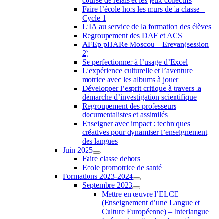
course de relais et les jeux collectifs
Faire l’école hors les murs de la classe –
Cycle 1
L’IA au service de la formation des élèves
Regroupement des DAF et ACS
AFEp pHARe Moscou – Erevan(session
2)
Se perfectionner à l’usage d’Excel
L’expérience culturelle et l’aventure
motrice avec les albums à jouer
Développer l’esprit critique à travers la
démarche d’investigation scientifique
Regroupement des professeurs
documentalistes et assimilés
Enseigner avec impact : techniques
créatives pour dynamiser l’enseignement
des langues
Juin 2025
Faire classe dehors
Ecole promotrice de santé
Formations 2023-2024
Septembre 2023
Mettre en œuvre l’ELCE
(Enseignement d’une Langue et
Culture Européenne) – Interlangue