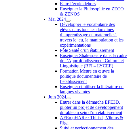
Faire l’école dehors
Enseigner la Philosophie en ZECO
& ZENOS
Mai 2024
Développer le vocabulaire des
élèves dans tous les domaines
d’apprentissage en maternelle à
travers le jeu, la manipulation et les
expérimentations
Pôle Santé d’un établissement
Enseigner Shakespeare dans la cadre
de l’Approfondissement Culturel et
Linguistique (BFI – LYCEE)
Formation Mettre en œuvre la
politique documentaire de
l’établissement
Enseigner et utiliser la littérature en
langues vivantes
Juin 2024
Entrer dans la démarche EFE3D,
piloter un projet de développement
durable au sein d’un établissement
AFEp pHARe : Tbilissi, Vilnius &
Riga
Suivi et perfectionnement des