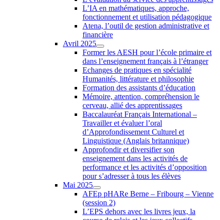
L’IA en mathématiques, approche,
fonctionnement et utilisation pédagogique
Atena, l’outil de gestion administrative et
financière
Avril 2025
Former les AESH pour l’école primaire et
dans l’enseignement français à l’étranger
Echanges de pratiques en spécialité
Humanités, littérature et philosophie
Formation des assistants d’éducation
Mémoire, attention, compréhension le
cerveau, allié des apprentissages
Baccalauréat Français International –
Travailler et évaluer l’oral
d’Approfondissement Culturel et
Linguistique (Anglais britannique)
Approfondir et diversifier son
enseignement dans les activités de
performance et les activités d’opposition
pour s’adresser à tous les élèves
Mai 2025
AFEp pHARe Berne – Fribourg – Vienne
(session 2)
L’EPS dehors avec les livres jeux, la