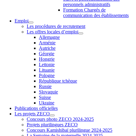
personnels administratifs
Formation Chargés de
communication des établissements
Emploi
Les procédures de recrutement
Les offres locales d’emploi
Allemagne
Arménie
Autriche
Géorgie
Hongrie
Lettonie
Lituanie
Pologne
République tchèque
Russie
Slovaquie
Suisse
Ukraine
Publications officielles
Les projets ZECO
Concours photo ZECO 2024-2025
Projets plurilingues ZECO
Concours Kamishibaï plurilingue 2024-2025
La Semaine de la maternelle 2024-2025