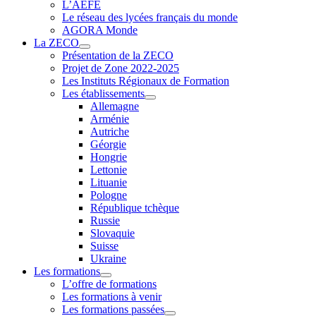
L’AEFE
Le réseau des lycées français du monde
AGORA Monde
La ZECO
Présentation de la ZECO
Projet de Zone 2022-2025
Les Instituts Régionaux de Formation
Les établissements
Allemagne
Arménie
Autriche
Géorgie
Hongrie
Lettonie
Lituanie
Pologne
République tchèque
Russie
Slovaquie
Suisse
Ukraine
Les formations
L’offre de formations
Les formations à venir
Les formations passées