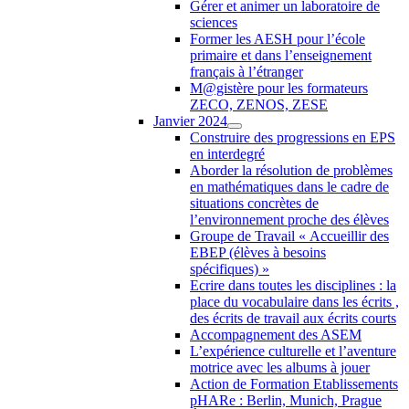
Gérer et animer un laboratoire de
sciences
Former les AESH pour l’école
primaire et dans l’enseignement
français à l’étranger
M@gistère pour les formateurs
ZECO, ZENOS, ZESE
Janvier 2024
Construire des progressions en EPS
en interdegré
Aborder la résolution de problèmes
en mathématiques dans le cadre de
situations concrètes de
l’environnement proche des élèves
Groupe de Travail « Accueillir des
EBEP (élèves à besoins
spécifiques) »
Ecrire dans toutes les disciplines : la
place du vocabulaire dans les écrits ,
des écrits de travail aux écrits courts
Accompagnement des ASEM
L’expérience culturelle et l’aventure
motrice avec les albums à jouer
Action de Formation Etablissements
pHARe : Berlin, Munich, Prague