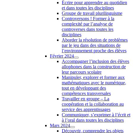
Écrire pour apprendre au quotidien
et dans toutes les disciplines
Groupe de travail plurilinguisme
Controversons ! Former à la
complexité par l’analyse de
controverses dans toutes les
disciplines
Aborder la résolution de problèmes
par le jeu dans des situations de
l’environnement proche des élèves
Février 2024
Accompagner l’inclusion des élèves
allophones dans la construction de
leur parcours scolaire
Manipuler, explorer et former aux
mathématiques avec le numérique,
tout en développant des
compétences transversales
Travailler en groupe – La
coopération et la collaboration au
service des apprentissages
Communiquer, s’exprimer à l’écrit et
à l’oral dans toutes les disciplines
Mars 2024
Découvrir, comprendre les objets