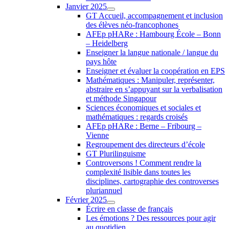
Janvier 2025
GT Accueil, accompagnement et inclusion
des élèves néo-francophones
AFEp pHARe : Hambourg École – Bonn
– Heidelberg
Enseigner la langue nationale / langue du
pays hôte
Enseigner et évaluer la coopération en EPS
Mathématiques : Manipuler, représenter,
abstraire en s’appuyant sur la verbalisation
et méthode Singapour
Sciences économiques et sociales et
mathématiques : regards croisés
AFEp pHARe : Berne – Fribourg –
Vienne
Regroupement des directeurs d’école
GT Plurilinguisme
Controversons ! Comment rendre la
complexité lisible dans toutes les
disciplines, cartographie des controverses
pluriannuel
Février 2025
Écrire en classe de français
Les émotions ? Des ressources pour agir
au quotidien