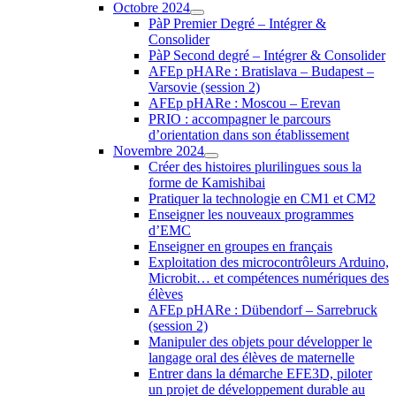
Octobre 2024
PàP Premier Degré – Intégrer &
Consolider
PàP Second degré – Intégrer & Consolider
AFEp pHARe : Bratislava – Budapest –
Varsovie (session 2)
AFEp pHARe : Moscou – Erevan
PRIO : accompagner le parcours
d’orientation dans son établissement
Novembre 2024
Créer des histoires plurilingues sous la
forme de Kamishibai
Pratiquer la technologie en CM1 et CM2
Enseigner les nouveaux programmes
d’EMC
Enseigner en groupes en français
Exploitation des microcontrôleurs Arduino,
Microbit… et compétences numériques des
élèves
AFEp pHARe : Dübendorf – Sarrebruck
(session 2)
Manipuler des objets pour développer le
langage oral des élèves de maternelle
Entrer dans la démarche EFE3D, piloter
un projet de développement durable au