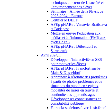
techniques au cœur de la société et
l’environnement des élèves
Séminaire – Année de la Physique
2023-2024 – Europe
Certifier le DELF
AFEp pHARe : Varsovie, Bratislava
et Budapest
Mettre en œuvre l’éducation aux
médias et à l’information (EMI) aux
cycles 2 et 3
AFEp pHARe : Dübendorf et
Sarrebruck
Avril 2024
Développer l’interactivité en SES
pour motiver les élèves
AFEp pHARe : Francfort-sur-le-
Main & Dusseldorf
Apprendre à résoudre des problèmes
à partir de photos problèmes et de
situations du quotidien : enjeux,
modalités de mises en œuvre et
continuité des apprentissages
Développer ses connaissances en
comptabilité publique
Faire classe dehors (avec la sixième)