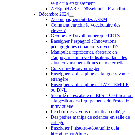
sein d’un établissement
AFEp pHARe : Düsseldorf – Francfort
Décembre 2024
Accompagnement des ASEM
Comment enrichir le vocabulaire des
élèves ?
Groupe de Travail numérique ERTZ
Enseigner l’espagnol : Innovations
pédagogiques et parcours diversifiés
Manipuler, représenter, abstraire en
s’appuyant sur la verbalisation, dans des
situations mathématiques en maternelle
Construire le savoir nager
Enseigner sa discipline en langue vivante
étrangère
Enseigner sa discipline en LVE : EMILE
ou DNL
Sécurité en escalade en EPS – Certification
à la gestion des Equipements de Protection
Individuelle
Le choc des savoirs en math au collège
Des petites manips de sciences en salle de
collège
Enseigner l’histoire-géographie et la
littérature en Abibac