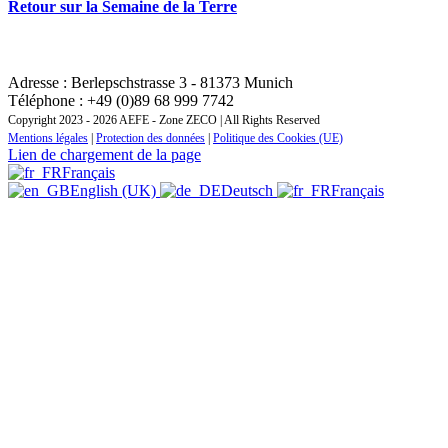
Retour sur la Semaine de la Terre
CONTACT : INSTITUT REGIONAL DE FORMATION
ZONE EUROPE CENTRALE ET ORIENTALE
Adresse : Berlepschstrasse 3 - 81373 Munich
Téléphone : +49 (0)89 68 999 7742
Copyright 2023 - 2026 AEFE - Zone ZECO | All Rights Reserved
Mentions légales
|
Protection des données
|
Politique des Cookies (UE)
Lien de chargement de la page
Français
English (UK)
Deutsch
Français