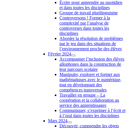
Écrire pour apprendre au quotidien
et dans toutes les disciplines
Groupe de travail plurilinguisme
Controversons ! Former à la
complexité par l’analyse de
controverses dans toutes les
disciplines
Aborder la résolution de problèmes
par le jeu dans des situations de
l’environnement proche des élèves
Février 2024
Accompagner l’inclusion des élèves
allophones dans la construction de
leur parcours scolaire
Manipuler, explorer et former aux
mathématiques avec le numérique,
tout en développant des
compétences transversales
Travailler en groupe – La
coopération et la collaboration au
service des apprentissages
Communiquer, s’exprimer à l’écrit et
à l’oral dans toutes les disciplines
Mars 2024
Découvrir, comprendre les objets