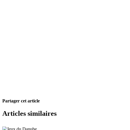
Partager cet article
Facebook
X
Pinterest
Courriel
Articles similaires