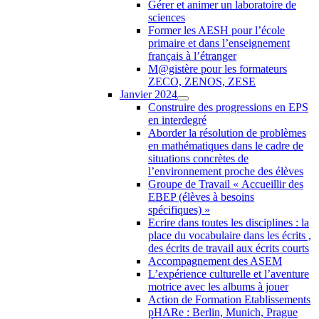
Gérer et animer un laboratoire de
sciences
Former les AESH pour l’école
primaire et dans l’enseignement
français à l’étranger
M@gistère pour les formateurs
ZECO, ZENOS, ZESE
Janvier 2024
Construire des progressions en EPS
en interdegré
Aborder la résolution de problèmes
en mathématiques dans le cadre de
situations concrètes de
l’environnement proche des élèves
Groupe de Travail « Accueillir des
EBEP (élèves à besoins
spécifiques) »
Ecrire dans toutes les disciplines : la
place du vocabulaire dans les écrits ,
des écrits de travail aux écrits courts
Accompagnement des ASEM
L’expérience culturelle et l’aventure
motrice avec les albums à jouer
Action de Formation Etablissements
pHARe : Berlin, Munich, Prague