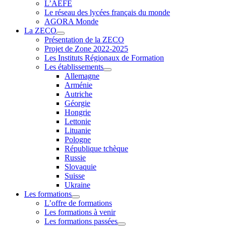
L’AEFE
Le réseau des lycées français du monde
AGORA Monde
La ZECO
Présentation de la ZECO
Projet de Zone 2022-2025
Les Instituts Régionaux de Formation
Les établissements
Allemagne
Arménie
Autriche
Géorgie
Hongrie
Lettonie
Lituanie
Pologne
République tchèque
Russie
Slovaquie
Suisse
Ukraine
Les formations
L’offre de formations
Les formations à venir
Les formations passées