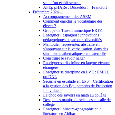
sein d’un établissement
AFEp pHARe : Düsseldorf – Francfort
Décembre 2024
Accompagnement des ASEM
Comment enrichir le vocabulaire des
élèves ?
Groupe de Travail numérique ERTZ
Enseigner l’espagnol : Innovations
pédagogiques et parcours diversifiés
Manipuler, représenter, abstraire en
s’appuyant sur la verbalisation, dans des
situations mathématiques en maternelle
Construire le savoir nager
Enseigner sa discipline en langue vivante
étrangère
Enseigner sa discipline en LVE : EMILE
ou DNL
Sécurité en escalade en EPS – Certification
à la gestion des Equipements de Protection
Individuelle
Le choc des savoirs en math au collège
Des petites manips de sciences en salle de
collège
Enseigner l’histoire-géographie et la
littérature en Abibac