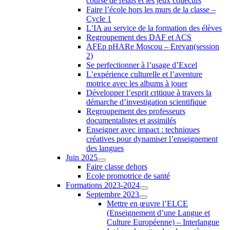
course de relais et les jeux collectifs
Faire l’école hors les murs de la classe –
Cycle 1
L’IA au service de la formation des élèves
Regroupement des DAF et ACS
AFEp pHARe Moscou – Erevan(session
2)
Se perfectionner à l’usage d’Excel
L’expérience culturelle et l’aventure
motrice avec les albums à jouer
Développer l’esprit critique à travers la
démarche d’investigation scientifique
Regroupement des professeurs
documentalistes et assimilés
Enseigner avec impact : techniques
créatives pour dynamiser l’enseignement
des langues
Juin 2025
Faire classe dehors
Ecole promotrice de santé
Formations 2023-2024
Septembre 2023
Mettre en œuvre l’ELCE
(Enseignement d’une Langue et
Culture Européenne) – Interlangue