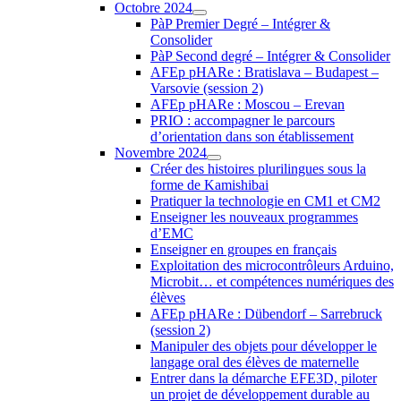
Octobre 2024
PàP Premier Degré – Intégrer &
Consolider
PàP Second degré – Intégrer & Consolider
AFEp pHARe : Bratislava – Budapest –
Varsovie (session 2)
AFEp pHARe : Moscou – Erevan
PRIO : accompagner le parcours
d’orientation dans son établissement
Novembre 2024
Créer des histoires plurilingues sous la
forme de Kamishibai
Pratiquer la technologie en CM1 et CM2
Enseigner les nouveaux programmes
d’EMC
Enseigner en groupes en français
Exploitation des microcontrôleurs Arduino,
Microbit… et compétences numériques des
élèves
AFEp pHARe : Dübendorf – Sarrebruck
(session 2)
Manipuler des objets pour développer le
langage oral des élèves de maternelle
Entrer dans la démarche EFE3D, piloter
un projet de développement durable au