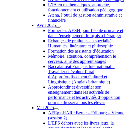
L’IA en mathématiques, approche,
fonctionnement et utilisation pédagogique
Atena, l’outil de gestion administrative et
financière
Avril 2025
Former les AESH pour l’école primaire et
dans l’enseignement français à l’étranger
Echanges de pratiques en spécialité
Humanités, littérature et philosophie
Formation des assistants d’éducation
Mémoire, attention, compréhension le
cerveau, allié des apprentissages
Baccalauréat Français International –
Travailler et évaluer l’oral
d’Approfondissement Culturel et
Linguistique (Anglais britannique)
Approfondir et diversifier son
enseignement dans les activités de
performance et les activités d’opposition
pour s’adresser à tous les élèves
Mai 2025
AFEp pHARe Berne – Fribourg – Vienne
(session 2)
L’EPS dehors avec les livres jeux, la