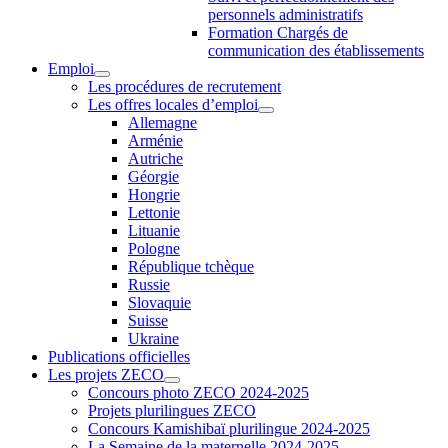
personnels administratifs
Formation Chargés de
communication des établissements
Emploi
Les procédures de recrutement
Les offres locales d’emploi
Allemagne
Arménie
Autriche
Géorgie
Hongrie
Lettonie
Lituanie
Pologne
République tchèque
Russie
Slovaquie
Suisse
Ukraine
Publications officielles
Les projets ZECO
Concours photo ZECO 2024-2025
Projets plurilingues ZECO
Concours Kamishibaï plurilingue 2024-2025
La Semaine de la maternelle 2024-2025