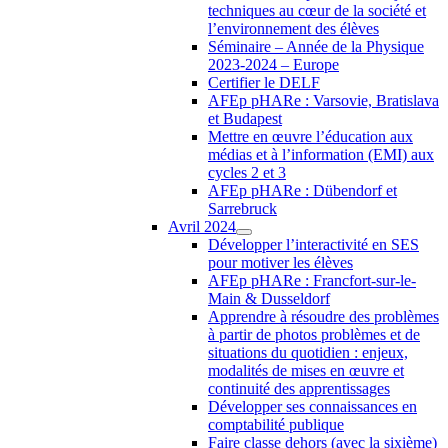
techniques au cœur de la société et
l’environnement des élèves
Séminaire – Année de la Physique
2023-2024 – Europe
Certifier le DELF
AFEp pHARe : Varsovie, Bratislava
et Budapest
Mettre en œuvre l’éducation aux
médias et à l’information (EMI) aux
cycles 2 et 3
AFEp pHARe : Dübendorf et
Sarrebruck
Avril 2024
Développer l’interactivité en SES
pour motiver les élèves
AFEp pHARe : Francfort-sur-le-
Main & Dusseldorf
Apprendre à résoudre des problèmes
à partir de photos problèmes et de
situations du quotidien : enjeux,
modalités de mises en œuvre et
continuité des apprentissages
Développer ses connaissances en
comptabilité publique
Faire classe dehors (avec la sixième)