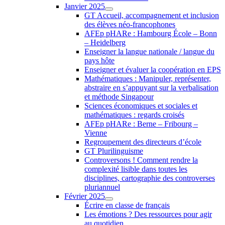
Janvier 2025
GT Accueil, accompagnement et inclusion
des élèves néo-francophones
AFEp pHARe : Hambourg École – Bonn
– Heidelberg
Enseigner la langue nationale / langue du
pays hôte
Enseigner et évaluer la coopération en EPS
Mathématiques : Manipuler, représenter,
abstraire en s’appuyant sur la verbalisation
et méthode Singapour
Sciences économiques et sociales et
mathématiques : regards croisés
AFEp pHARe : Berne – Fribourg –
Vienne
Regroupement des directeurs d’école
GT Plurilinguisme
Controversons ! Comment rendre la
complexité lisible dans toutes les
disciplines, cartographie des controverses
pluriannuel
Février 2025
Écrire en classe de français
Les émotions ? Des ressources pour agir
au quotidien