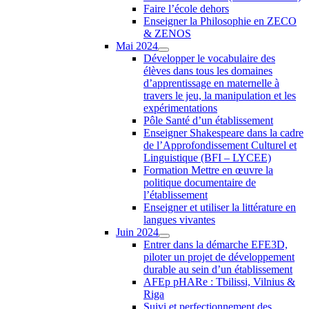
Faire l’école dehors
Enseigner la Philosophie en ZECO
& ZENOS
Mai 2024
Développer le vocabulaire des
élèves dans tous les domaines
d’apprentissage en maternelle à
travers le jeu, la manipulation et les
expérimentations
Pôle Santé d’un établissement
Enseigner Shakespeare dans la cadre
de l’Approfondissement Culturel et
Linguistique (BFI – LYCEE)
Formation Mettre en œuvre la
politique documentaire de
l’établissement
Enseigner et utiliser la littérature en
langues vivantes
Juin 2024
Entrer dans la démarche EFE3D,
piloter un projet de développement
durable au sein d’un établissement
AFEp pHARe : Tbilissi, Vilnius &
Riga
Suivi et perfectionnement des