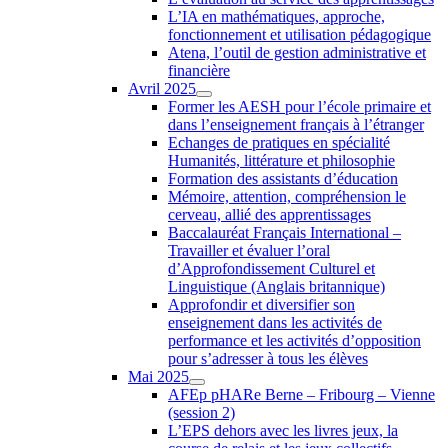
L’IA en mathématiques, approche,
fonctionnement et utilisation pédagogique
Atena, l’outil de gestion administrative et
financière
Avril 2025
Former les AESH pour l’école primaire et
dans l’enseignement français à l’étranger
Echanges de pratiques en spécialité
Humanités, littérature et philosophie
Formation des assistants d’éducation
Mémoire, attention, compréhension le
cerveau, allié des apprentissages
Baccalauréat Français International –
Travailler et évaluer l’oral
d’Approfondissement Culturel et
Linguistique (Anglais britannique)
Approfondir et diversifier son
enseignement dans les activités de
performance et les activités d’opposition
pour s’adresser à tous les élèves
Mai 2025
AFEp pHARe Berne – Fribourg – Vienne
(session 2)
L’EPS dehors avec les livres jeux, la