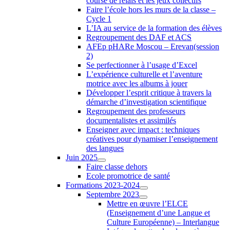
course de relais et les jeux collectifs
Faire l’école hors les murs de la classe –
Cycle 1
L’IA au service de la formation des élèves
Regroupement des DAF et ACS
AFEp pHARe Moscou – Erevan(session
2)
Se perfectionner à l’usage d’Excel
L’expérience culturelle et l’aventure
motrice avec les albums à jouer
Développer l’esprit critique à travers la
démarche d’investigation scientifique
Regroupement des professeurs
documentalistes et assimilés
Enseigner avec impact : techniques
créatives pour dynamiser l’enseignement
des langues
Juin 2025
Faire classe dehors
Ecole promotrice de santé
Formations 2023-2024
Septembre 2023
Mettre en œuvre l’ELCE
(Enseignement d’une Langue et
Culture Européenne) – Interlangue