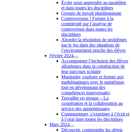
Écrire pour apprendre au quotidien
et dans toutes les disciplines
Groupe de travail plurilinguisme
Controversons ! Former à la
complexité par l’analyse de
controverses dans toutes les
disciplines
Aborder la résolution de problèmes
par le jeu dans des situations de
l’environnement proche des élèves
Février 2024
Accompagner l’inclusion des élèves
allophones dans la construction de
leur parcours scolaire
Manipuler, explorer et former aux
mathématiques avec le numérique,
tout en développant des
compétences transversales
Travailler en groupe – La
coopération et la collaboration au
service des apprentissages
Communiquer, s’exprimer à l’écrit et
à l’oral dans toutes les disciplines
Mars 2024
Découvrir, comprendre les objets