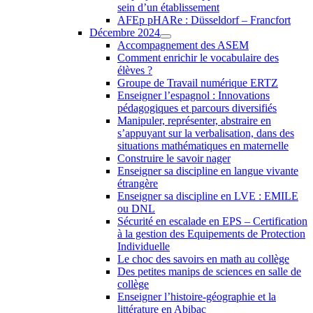
sein d’un établissement
AFEp pHARe : Düsseldorf – Francfort
Décembre 2024
Accompagnement des ASEM
Comment enrichir le vocabulaire des
élèves ?
Groupe de Travail numérique ERTZ
Enseigner l’espagnol : Innovations
pédagogiques et parcours diversifiés
Manipuler, représenter, abstraire en
s’appuyant sur la verbalisation, dans des
situations mathématiques en maternelle
Construire le savoir nager
Enseigner sa discipline en langue vivante
étrangère
Enseigner sa discipline en LVE : EMILE
ou DNL
Sécurité en escalade en EPS – Certification
à la gestion des Equipements de Protection
Individuelle
Le choc des savoirs en math au collège
Des petites manips de sciences en salle de
collège
Enseigner l’histoire-géographie et la
littérature en Abibac