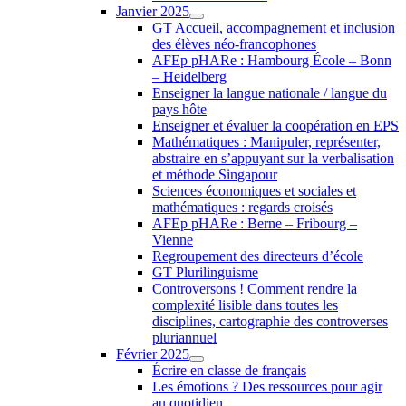
Janvier 2025
GT Accueil, accompagnement et inclusion
des élèves néo-francophones
AFEp pHARe : Hambourg École – Bonn
– Heidelberg
Enseigner la langue nationale / langue du
pays hôte
Enseigner et évaluer la coopération en EPS
Mathématiques : Manipuler, représenter,
abstraire en s’appuyant sur la verbalisation
et méthode Singapour
Sciences économiques et sociales et
mathématiques : regards croisés
AFEp pHARe : Berne – Fribourg –
Vienne
Regroupement des directeurs d’école
GT Plurilinguisme
Controversons ! Comment rendre la
complexité lisible dans toutes les
disciplines, cartographie des controverses
pluriannuel
Février 2025
Écrire en classe de français
Les émotions ? Des ressources pour agir
au quotidien