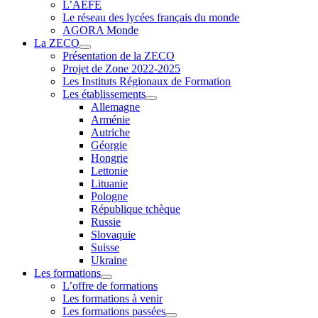
L’AEFE
Le réseau des lycées français du monde
AGORA Monde
La ZECO
Présentation de la ZECO
Projet de Zone 2022-2025
Les Instituts Régionaux de Formation
Les établissements
Allemagne
Arménie
Autriche
Géorgie
Hongrie
Lettonie
Lituanie
Pologne
République tchèque
Russie
Slovaquie
Suisse
Ukraine
Les formations
L’offre de formations
Les formations à venir
Les formations passées