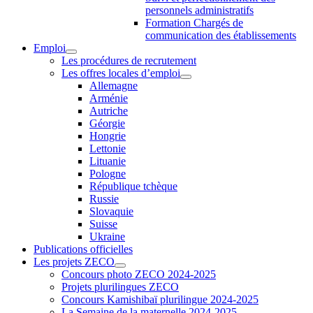
personnels administratifs
Formation Chargés de
communication des établissements
Emploi
Les procédures de recrutement
Les offres locales d’emploi
Allemagne
Arménie
Autriche
Géorgie
Hongrie
Lettonie
Lituanie
Pologne
République tchèque
Russie
Slovaquie
Suisse
Ukraine
Publications officielles
Les projets ZECO
Concours photo ZECO 2024-2025
Projets plurilingues ZECO
Concours Kamishibaï plurilingue 2024-2025
La Semaine de la maternelle 2024-2025