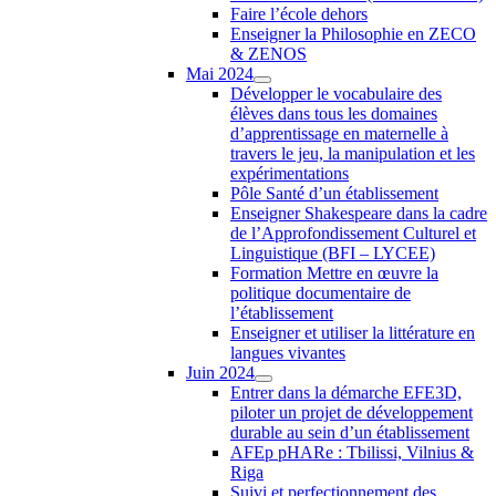
Faire l’école dehors
Enseigner la Philosophie en ZECO
& ZENOS
Mai 2024
Développer le vocabulaire des
élèves dans tous les domaines
d’apprentissage en maternelle à
travers le jeu, la manipulation et les
expérimentations
Pôle Santé d’un établissement
Enseigner Shakespeare dans la cadre
de l’Approfondissement Culturel et
Linguistique (BFI – LYCEE)
Formation Mettre en œuvre la
politique documentaire de
l’établissement
Enseigner et utiliser la littérature en
langues vivantes
Juin 2024
Entrer dans la démarche EFE3D,
piloter un projet de développement
durable au sein d’un établissement
AFEp pHARe : Tbilissi, Vilnius &
Riga
Suivi et perfectionnement des