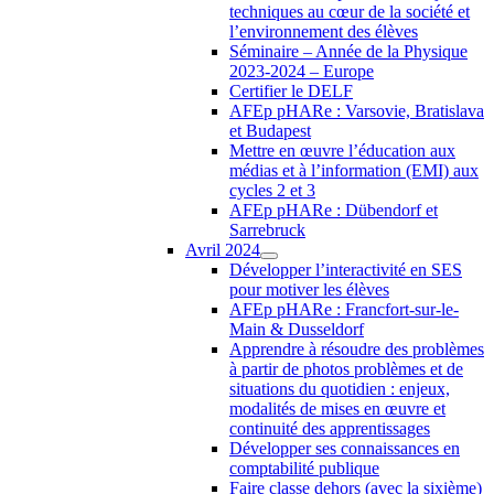
techniques au cœur de la société et
l’environnement des élèves
Séminaire – Année de la Physique
2023-2024 – Europe
Certifier le DELF
AFEp pHARe : Varsovie, Bratislava
et Budapest
Mettre en œuvre l’éducation aux
médias et à l’information (EMI) aux
cycles 2 et 3
AFEp pHARe : Dübendorf et
Sarrebruck
Avril 2024
Développer l’interactivité en SES
pour motiver les élèves
AFEp pHARe : Francfort-sur-le-
Main & Dusseldorf
Apprendre à résoudre des problèmes
à partir de photos problèmes et de
situations du quotidien : enjeux,
modalités de mises en œuvre et
continuité des apprentissages
Développer ses connaissances en
comptabilité publique
Faire classe dehors (avec la sixième)