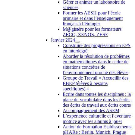
Gérer et animer un laboratoire de
sciences
Former les AESH pour l’école
primaire et dans l’enseignement
français à l’étranger
M@gistère pour les formateurs
ZECO, ZENOS, ZESE
Janvier 2024
Construire des progressions en EPS
en interdegré
Aborder la résolution de problèmes
en mathématiques dans le cadre de
situations concrètes de
l’environnement proche des élèves
Groupe de Travail « Accueillir des
EBEP (élèves à besoins
spécifiques) »
Ecrire dans toutes les disciplines : la
place du vocabulaire dans les écrits ,
des écrits de travail aux écrits courts
Accompagnement des ASEM
L’expérience culturelle et l’aventure
motrice avec les albums à jouer
Action de Formation Etablissements
pHARe : Berlin, Munich, Prague