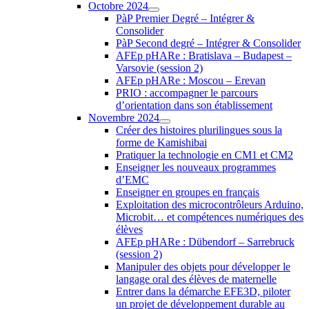
Octobre 2024
PàP Premier Degré – Intégrer &
Consolider
PàP Second degré – Intégrer & Consolider
AFEp pHARe : Bratislava – Budapest –
Varsovie (session 2)
AFEp pHARe : Moscou – Erevan
PRIO : accompagner le parcours
d’orientation dans son établissement
Novembre 2024
Créer des histoires plurilingues sous la
forme de Kamishibai
Pratiquer la technologie en CM1 et CM2
Enseigner les nouveaux programmes
d’EMC
Enseigner en groupes en français
Exploitation des microcontrôleurs Arduino,
Microbit… et compétences numériques des
élèves
AFEp pHARe : Dübendorf – Sarrebruck
(session 2)
Manipuler des objets pour développer le
langage oral des élèves de maternelle
Entrer dans la démarche EFE3D, piloter
un projet de développement durable au