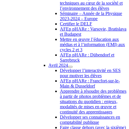
techniques au cœur de la société et
l’environnement des élèves
Séminaire – Année de la Physique
2023-2024 – Europe
Certifier le DELF
AFEp pHARe : Varsovie, Bratislava
et Budapest
Mettre en œuvre l’éducation aux
médias et à l’information (EMI) aux
cycles 2 et 3
AFEp pHARe : Dübendorf et
Sarrebruck
Avril 2024
Développer l’interactivité en SES
pour motiver les élèves
AFEp pHARe : Francfort-sur-le-
Main & Dusseldorf
Apprendre à résoudre des problèmes
à partir de photos problèmes et de
situations du quotidien : enjeux,
modalités de mises en œuvre et
continuité des apprentissages
Développer ses connaissances en
comptabilité publique
Faire classe dehors (avec la sixième)