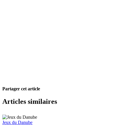
Partager cet article
Facebook
X
Pinterest
Courriel
Articles similaires
Jeux du Danube