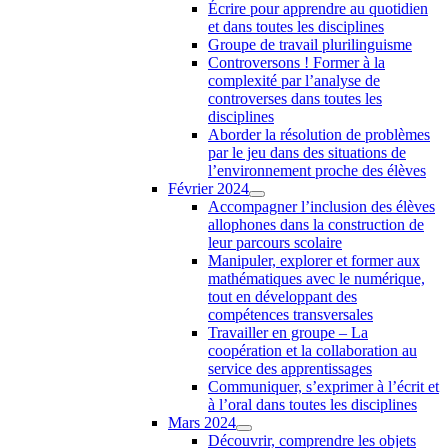
Écrire pour apprendre au quotidien
et dans toutes les disciplines
Groupe de travail plurilinguisme
Controversons ! Former à la
complexité par l’analyse de
controverses dans toutes les
disciplines
Aborder la résolution de problèmes
par le jeu dans des situations de
l’environnement proche des élèves
Février 2024
Accompagner l’inclusion des élèves
allophones dans la construction de
leur parcours scolaire
Manipuler, explorer et former aux
mathématiques avec le numérique,
tout en développant des
compétences transversales
Travailler en groupe – La
coopération et la collaboration au
service des apprentissages
Communiquer, s’exprimer à l’écrit et
à l’oral dans toutes les disciplines
Mars 2024
Découvrir, comprendre les objets