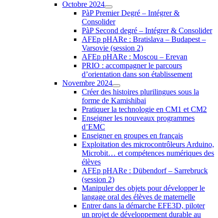
Octobre 2024
PàP Premier Degré – Intégrer &
Consolider
PàP Second degré – Intégrer & Consolider
AFEp pHARe : Bratislava – Budapest –
Varsovie (session 2)
AFEp pHARe : Moscou – Erevan
PRIO : accompagner le parcours
d’orientation dans son établissement
Novembre 2024
Créer des histoires plurilingues sous la
forme de Kamishibai
Pratiquer la technologie en CM1 et CM2
Enseigner les nouveaux programmes
d’EMC
Enseigner en groupes en français
Exploitation des microcontrôleurs Arduino,
Microbit… et compétences numériques des
élèves
AFEp pHARe : Dübendorf – Sarrebruck
(session 2)
Manipuler des objets pour développer le
langage oral des élèves de maternelle
Entrer dans la démarche EFE3D, piloter
un projet de développement durable au