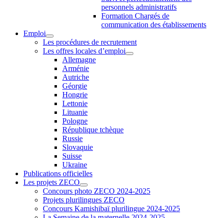
personnels administratifs
Formation Chargés de
communication des établissements
Emploi
Les procédures de recrutement
Les offres locales d’emploi
Allemagne
Arménie
Autriche
Géorgie
Hongrie
Lettonie
Lituanie
Pologne
République tchèque
Russie
Slovaquie
Suisse
Ukraine
Publications officielles
Les projets ZECO
Concours photo ZECO 2024-2025
Projets plurilingues ZECO
Concours Kamishibaï plurilingue 2024-2025
La Semaine de la maternelle 2024-2025