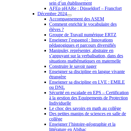
sein d’un établissement
AFEp pHARe : Düsseldorf – Francfort
Décembre 2024
Accompagnement des ASEM
Comment enrichir le vocabulaire des
élèves ?
Groupe de Travail numérique ERTZ
Enseigner l’espagnol : Innovations
pédagogiques et parcours diversifiés
Manipuler, représenter, abstraire en
s’appuyant sur la verbalisation, dans des
situations mathématiques en maternelle
Construire le savoir nager
Enseigner sa discipline en langue vivante
étrangère
Enseigner sa discipline en LVE : EMILE
ou DNL
Sécurité en escalade en EPS – Certification
à la gestion des Equipements de Protection
Individuelle
Le choc des savoirs en math au collège
Des petites manips de sciences en salle de
collège
Enseigner l’histoire-géographie et la
littérature en Abibac