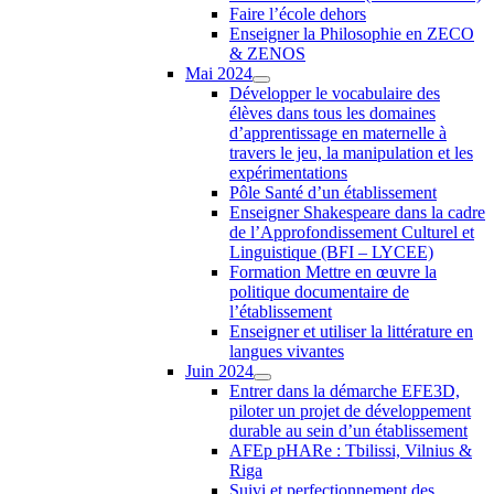
Faire l’école dehors
Enseigner la Philosophie en ZECO
& ZENOS
Mai 2024
Développer le vocabulaire des
élèves dans tous les domaines
d’apprentissage en maternelle à
travers le jeu, la manipulation et les
expérimentations
Pôle Santé d’un établissement
Enseigner Shakespeare dans la cadre
de l’Approfondissement Culturel et
Linguistique (BFI – LYCEE)
Formation Mettre en œuvre la
politique documentaire de
l’établissement
Enseigner et utiliser la littérature en
langues vivantes
Juin 2024
Entrer dans la démarche EFE3D,
piloter un projet de développement
durable au sein d’un établissement
AFEp pHARe : Tbilissi, Vilnius &
Riga
Suivi et perfectionnement des