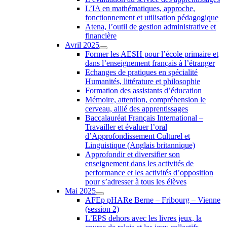
L’IA en mathématiques, approche,
fonctionnement et utilisation pédagogique
Atena, l’outil de gestion administrative et
financière
Avril 2025
Former les AESH pour l’école primaire et
dans l’enseignement français à l’étranger
Echanges de pratiques en spécialité
Humanités, littérature et philosophie
Formation des assistants d’éducation
Mémoire, attention, compréhension le
cerveau, allié des apprentissages
Baccalauréat Français International –
Travailler et évaluer l’oral
d’Approfondissement Culturel et
Linguistique (Anglais britannique)
Approfondir et diversifier son
enseignement dans les activités de
performance et les activités d’opposition
pour s’adresser à tous les élèves
Mai 2025
AFEp pHARe Berne – Fribourg – Vienne
(session 2)
L’EPS dehors avec les livres jeux, la