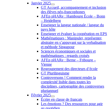
Janvier 2025
GT Accueil, accompagnement et inclusion
des élèves néo-francophones
AFEp pHARe : Hambourg École – Bonn
– Heidelberg
Enseigner la langue nationale / langue du
pays hôte
Enseigner et évaluer la coopération en EPS
Mathématiques : Manipuler, représenter,
abstraire en s’appuyant sur la verbalisation
et méthode Singapour
Sciences économiques et sociales et
mathématiques : regards croisés
AFEp pHARe : Berne – Fribourg –
Vienne
Regroupement des directeurs d’école
GT Plurilinguisme
Controversons ! Comment rendre la
complexité lisible dans toutes les
disciplines, cartographie des controverses
pluriannuel
Février 2025
Écrire en classe de français
Les émotions ? Des ressources pour agir
au quotidien