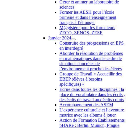
Gérer et animer un laboratoire de
sciences
Former les AESH pour l’école
primaire et dans l’enseignement
français à l’étranger
M@gistère pour les formateurs
ZECO, ZENOS, ZESE
Janvier 2024
Construire des progressions en EPS
en interdegré
Aborder la résolution de problèmes
en mathématiques dans le cadre de
situations concrètes de
l’environnement proche des élèves
Groupe de Travail « Accueillir des
EBEP (élèves à besoins
spécifiques) »
Ecrire dans toutes les disciplines : la
place du vocabulaire dans les écrits ,
des écrits de travail aux écrits courts
Accompagnement des ASEM
L’expérience culturelle et l’aventure
motrice avec les albums à jouer
Action de Formation Etablissements
pHARe : Berlin, Munich, Prague