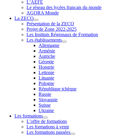
L’AEFE
Le réseau des lycées français du monde
AGORA Monde
La ZECO
Présentation de la ZECO
Projet de Zone 2022-2025
Les Instituts Régionaux de Formation
Les établissements
Allemagne
Arménie
Autriche
Géorgie
Hongrie
Lettonie
Lituanie
Pologne
République tchèque
Russie
Slovaquie
Suisse
Ukraine
Les formations
L’offre de formations
Les formations à venir
Les formations passées