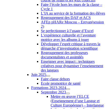
course de relais et les jeux collectifs
Faire l’école hors les murs de la classe –
Cycle 1
L’IA au service de la formation des élèves
Regroupement des DAF et ACS
AFEp pHARe Moscou – Erevan(session
2)
Se perfectionner à l’usage d’Excel
L’expérience culturelle et l’aventure
motrice avec les albums à jouer
Développer l’esprit critique à travers la
démarche d’investigation scientifique
Regroupement des professeurs
documentalistes et assimilés
Enseigner avec impact : techniques
créatives pour dynamiser l’enseignement
des langues
Juin 2025
Faire classe dehors
Ecole promotrice de santé
Formations 2023-2024
Septembre 2023
Mettre en œuvre l’ELCE
(Enseignement d’une Langue et
Culture Européenne) – Interlangue