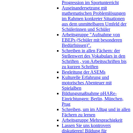
Progression im Sportunterricht
Auseinandersetzung mit
mathematischen Problemlösungen
im Rahmen konkreter Situationen
aus dem unmittelbaren Umfeld der
Schülerinnen und Schüler
Arbeitsgruppe "Aufnahme von
EBEPs (Schüler mit besonderen
Bedürfnissen)".
Schreiben in allen Fächern: der
Stellenwert des Vokabulars in den
Schriften , von Arbeitsschriften bis
zu kurzen Schriften
Begleitung der ASEMs
Kulturelle Erfahrung und
motorisches Abenteuer mit
Spielalben
Bildungsmaßnahme pHARe-
Einrichtungen: Berlin, München,
Prag
Schreiben, um im Alltag und in allen
Fächern zu lernen
Arbeitsgruppe Mehrsprachigkeit
Lassen Sie uns kontrovers
diskutieren! Bildung für