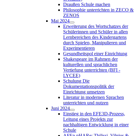
Draußen Schule machen
Philosophie unterrichten in ZECO &
ZENOS
Mai 2024
Erweiterung des Wortschatzes der
Schülerinnen und Schüler in allen
Lernbereichen des Kindergartens
durch Spielen, Manipulieren und
Experimentieren
Gesundheitspol einer Einrichtung
Shakespeare im Rahmen der
kulturellen und sprachlichen
Vertiefung unterrichten (BFI -
LYCEE)
Schulung Die
Dokumentationspolitik der
Einrichtung umsetzen
Literatur in modernen Sprachen
unterrichten und nutzen
Juni 2024
Einstieg in den EFE3D-Prozess,
Leitung eines Projekts zur
nachhaltigen Entwicklung in einer
Schule
AFEp pHARe: Tbilissi, Vilnius &