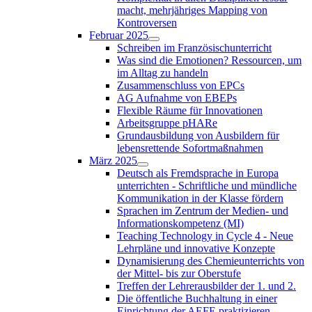
macht, mehrjähriges Mapping von
Kontroversen
Februar 2025
Schreiben im Französischunterricht
Was sind die Emotionen? Ressourcen, um
im Alltag zu handeln
Zusammenschluss von EPCs
AG Aufnahme von EBEPs
Flexible Räume für Innovationen
Arbeitsgruppe pHARe
Grundausbildung von Ausbildern für
lebensrettende Sofortmaßnahmen
März 2025
Deutsch als Fremdsprache in Europa
unterrichten - Schriftliche und mündliche
Kommunikation in der Klasse fördern
Sprachen im Zentrum der Medien- und
Informationskompetenz (MI)
Teaching Technology in Cycle 4 - Neue
Lehrpläne und innovative Konzepte
Dynamisierung des Chemieunterrichts von
der Mittel- bis zur Oberstufe
Treffen der Lehrerausbilder der 1. und 2.
Die öffentliche Buchhaltung in einer
Einrichtung der AEFE praktizieren -