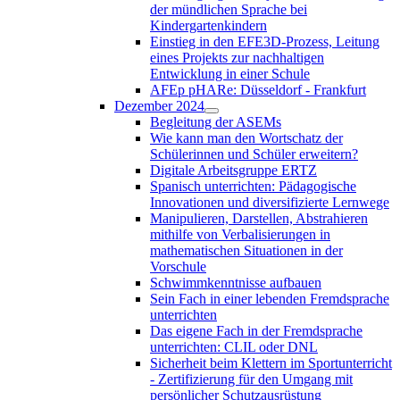
der mündlichen Sprache bei
Kindergartenkindern
Einstieg in den EFE3D-Prozess, Leitung
eines Projekts zur nachhaltigen
Entwicklung in einer Schule
AFEp pHARe: Düsseldorf - Frankfurt
Dezember 2024
Begleitung der ASEMs
Wie kann man den Wortschatz der
Schülerinnen und Schüler erweitern?
Digitale Arbeitsgruppe ERTZ
Spanisch unterrichten: Pädagogische
Innovationen und diversifizierte Lernwege
Manipulieren, Darstellen, Abstrahieren
mithilfe von Verbalisierungen in
mathematischen Situationen in der
Vorschule
Schwimmkenntnisse aufbauen
Sein Fach in einer lebenden Fremdsprache
unterrichten
Das eigene Fach in der Fremdsprache
unterrichten: CLIL oder DNL
Sicherheit beim Klettern im Sportunterricht
- Zertifizierung für den Umgang mit
persönlicher Schutzausrüstung