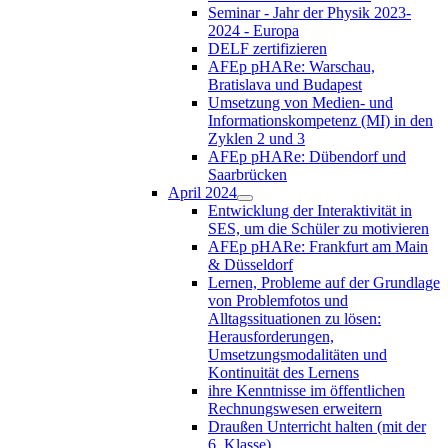
Seminar - Jahr der Physik 2023-
2024 - Europa
DELF zertifizieren
AFEp pHARe: Warschau,
Bratislava und Budapest
Umsetzung von Medien- und
Informationskompetenz (MI) in den
Zyklen 2 und 3
AFEp pHARe: Dübendorf und
Saarbrücken
April 2024
Entwicklung der Interaktivität in
SES, um die Schüler zu motivieren
AFEp pHARe: Frankfurt am Main
& Düsseldorf
Lernen, Probleme auf der Grundlage
von Problemfotos und
Alltagssituationen zu lösen:
Herausforderungen,
Umsetzungsmodalitäten und
Kontinuität des Lernens
ihre Kenntnisse im öffentlichen
Rechnungswesen erweitern
Draußen Unterricht halten (mit der
6. Klasse)