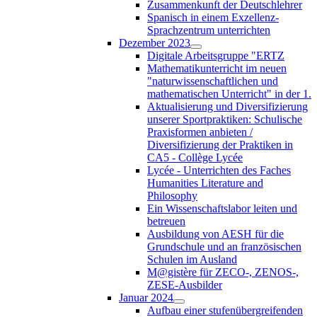
Zusammenkunft der Deutschlehrer
Spanisch in einem Exzellenz-
Sprachzentrum unterrichten
Dezember 2023
Digitale Arbeitsgruppe "ERTZ
Mathematikunterricht im neuen
"naturwissenschaftlichen und
mathematischen Unterricht" in der 1.
Aktualisierung und Diversifizierung
unserer Sportpraktiken: Schulische
Praxisformen anbieten /
Diversifizierung der Praktiken in
CA5 - Collège Lycée
Lycée - Unterrichten des Faches
Humanities Literature and
Philosophy
Ein Wissenschaftslabor leiten und
betreuen
Ausbildung von AESH für die
Grundschule und an französischen
Schulen im Ausland
M@gistère für ZECO-, ZENOS-,
ZESE-Ausbilder
Januar 2024
Aufbau einer stufenübergreifenden