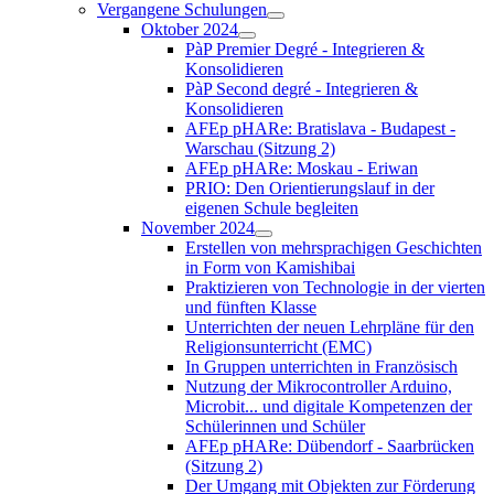
Vergangene Schulungen
Oktober 2024
PàP Premier Degré - Integrieren &
Konsolidieren
PàP Second degré - Integrieren &
Konsolidieren
AFEp pHARe: Bratislava - Budapest -
Warschau (Sitzung 2)
AFEp pHARe: Moskau - Eriwan
PRIO: Den Orientierungslauf in der
eigenen Schule begleiten
November 2024
Erstellen von mehrsprachigen Geschichten
in Form von Kamishibai
Praktizieren von Technologie in der vierten
und fünften Klasse
Unterrichten der neuen Lehrpläne für den
Religionsunterricht (EMC)
In Gruppen unterrichten in Französisch
Nutzung der Mikrocontroller Arduino,
Microbit... und digitale Kompetenzen der
Schülerinnen und Schüler
AFEp pHARe: Dübendorf - Saarbrücken
(Sitzung 2)
Der Umgang mit Objekten zur Förderung