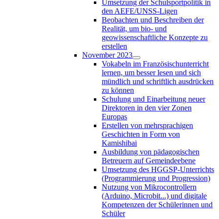
Umsetzung der Schulsportpolitik in
den AEFE/UNSS-Ligen
Beobachten und Beschreiben der
Realität, um bio- und
geowissenschaftliche Konzepte zu
erstellen
November 2023
Vokabeln im Französischunterricht
lernen, um besser lesen und sich
mündlich und schriftlich ausdrücken
zu können
Schulung und Einarbeitung neuer
Direktoren in den vier Zonen
Europas
Erstellen von mehrsprachigen
Geschichten in Form von
Kamishibai
Ausbildung von pädagogischen
Betreuern auf Gemeindeebene
Umsetzung des HGGSP-Unterrichts
(Programmierung und Progression)
Nutzung von Mikrocontrollern
(Arduino, Microbit...) und digitale
Kompetenzen der Schülerinnen und
Schüler