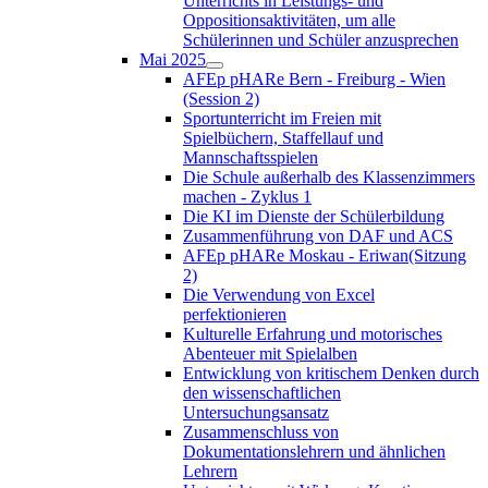
Unterrichts in Leistungs- und
Oppositionsaktivitäten, um alle
Schülerinnen und Schüler anzusprechen
Mai 2025
AFEp pHARe Bern - Freiburg - Wien
(Session 2)
Sportunterricht im Freien mit
Spielbüchern, Staffellauf und
Mannschaftsspielen
Die Schule außerhalb des Klassenzimmers
machen - Zyklus 1
Die KI im Dienste der Schülerbildung
Zusammenführung von DAF und ACS
AFEp pHARe Moskau - Eriwan(Sitzung
2)
Die Verwendung von Excel
perfektionieren
Kulturelle Erfahrung und motorisches
Abenteuer mit Spielalben
Entwicklung von kritischem Denken durch
den wissenschaftlichen
Untersuchungsansatz
Zusammenschluss von
Dokumentationslehrern und ähnlichen
Lehrern