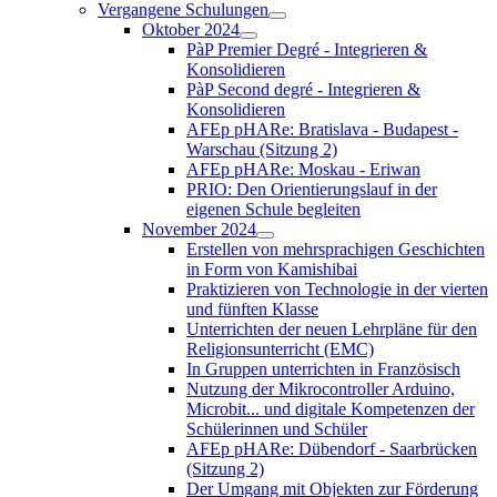
Vergangene Schulungen
Oktober 2024
PàP Premier Degré - Integrieren &
Konsolidieren
PàP Second degré - Integrieren &
Konsolidieren
AFEp pHARe: Bratislava - Budapest -
Warschau (Sitzung 2)
AFEp pHARe: Moskau - Eriwan
PRIO: Den Orientierungslauf in der
eigenen Schule begleiten
November 2024
Erstellen von mehrsprachigen Geschichten
in Form von Kamishibai
Praktizieren von Technologie in der vierten
und fünften Klasse
Unterrichten der neuen Lehrpläne für den
Religionsunterricht (EMC)
In Gruppen unterrichten in Französisch
Nutzung der Mikrocontroller Arduino,
Microbit... und digitale Kompetenzen der
Schülerinnen und Schüler
AFEp pHARe: Dübendorf - Saarbrücken
(Sitzung 2)
Der Umgang mit Objekten zur Förderung