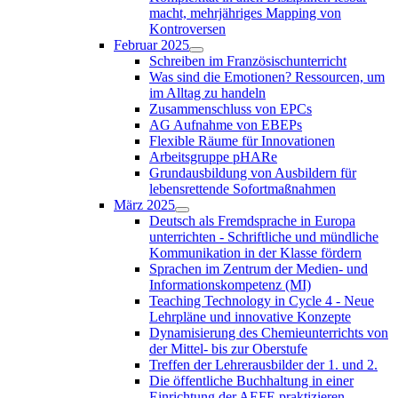
macht, mehrjähriges Mapping von
Kontroversen
Februar 2025
Schreiben im Französischunterricht
Was sind die Emotionen? Ressourcen, um
im Alltag zu handeln
Zusammenschluss von EPCs
AG Aufnahme von EBEPs
Flexible Räume für Innovationen
Arbeitsgruppe pHARe
Grundausbildung von Ausbildern für
lebensrettende Sofortmaßnahmen
März 2025
Deutsch als Fremdsprache in Europa
unterrichten - Schriftliche und mündliche
Kommunikation in der Klasse fördern
Sprachen im Zentrum der Medien- und
Informationskompetenz (MI)
Teaching Technology in Cycle 4 - Neue
Lehrpläne und innovative Konzepte
Dynamisierung des Chemieunterrichts von
der Mittel- bis zur Oberstufe
Treffen der Lehrerausbilder der 1. und 2.
Die öffentliche Buchhaltung in einer
Einrichtung der AEFE praktizieren -