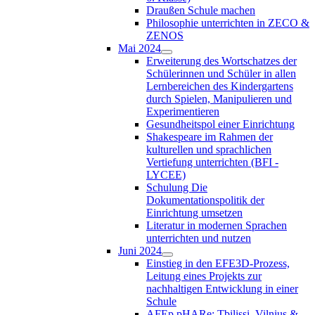
Draußen Schule machen
Philosophie unterrichten in ZECO &
ZENOS
Mai 2024
Erweiterung des Wortschatzes der
Schülerinnen und Schüler in allen
Lernbereichen des Kindergartens
durch Spielen, Manipulieren und
Experimentieren
Gesundheitspol einer Einrichtung
Shakespeare im Rahmen der
kulturellen und sprachlichen
Vertiefung unterrichten (BFI -
LYCEE)
Schulung Die
Dokumentationspolitik der
Einrichtung umsetzen
Literatur in modernen Sprachen
unterrichten und nutzen
Juni 2024
Einstieg in den EFE3D-Prozess,
Leitung eines Projekts zur
nachhaltigen Entwicklung in einer
Schule
AFEp pHARe: Tbilissi, Vilnius &