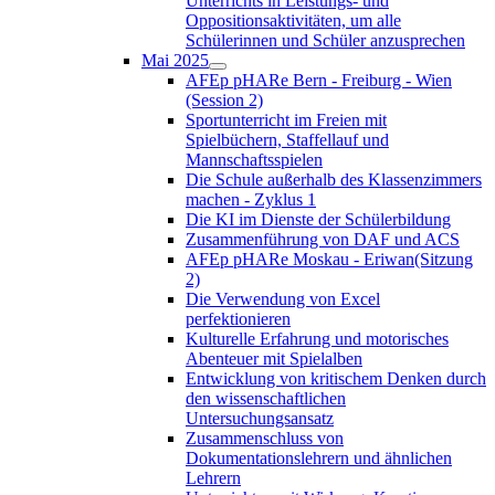
Unterrichts in Leistungs- und
Oppositionsaktivitäten, um alle
Schülerinnen und Schüler anzusprechen
Mai 2025
AFEp pHARe Bern - Freiburg - Wien
(Session 2)
Sportunterricht im Freien mit
Spielbüchern, Staffellauf und
Mannschaftsspielen
Die Schule außerhalb des Klassenzimmers
machen - Zyklus 1
Die KI im Dienste der Schülerbildung
Zusammenführung von DAF und ACS
AFEp pHARe Moskau - Eriwan(Sitzung
2)
Die Verwendung von Excel
perfektionieren
Kulturelle Erfahrung und motorisches
Abenteuer mit Spielalben
Entwicklung von kritischem Denken durch
den wissenschaftlichen
Untersuchungsansatz
Zusammenschluss von
Dokumentationslehrern und ähnlichen
Lehrern