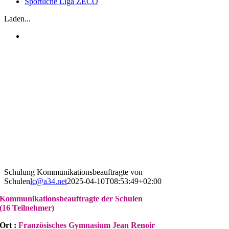
Sportliche Liga ZECO
Laden...
Schulung Kommunikationsbeauftragte von
Schulen
lc@a34.net
2025-04-10T08:53:49+02:00
Kommunikationsbeauftragte der Schulen
(16
Teilnehmer)
Ort :
Französisches Gymnasium Jean Renoir