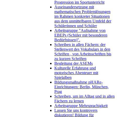
Progression im Sportunterricht
Auseinandersetzung mit
mathematischen Problemlösungen
im Rahmen konkreter Situationen
aus dem unmittelbaren Umfeld der
Schülerinnen und Schüler
Arbeitsgruppe "Aufnahme von
EBEPs (Schüler mit besonderen
Bedürfnissen)".
Schreiben in allen Fächern: der
Stellenwert des Vokabulars in den
Schriften , von Arbeitsschriften bis
zu kurzen Schriften
Begleitung der ASEMs
Kulturelle Erfahrung und
motorisches Abenteuer mit
Spielalben
Bildungsmaßnahme pHARe-
Einrichtungen: Berlin, München,
Prag
Schreiben, um im Alltag und in allen
Fächern zu lernen
Arbeitsgruppe Mehrsprachigkeit
Lassen Sie uns kontrovers
diskutieren! Bildung für