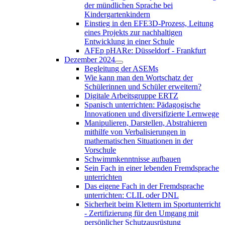
der mündlichen Sprache bei
Kindergartenkindern
Einstieg in den EFE3D-Prozess, Leitung
eines Projekts zur nachhaltigen
Entwicklung in einer Schule
AFEp pHARe: Düsseldorf - Frankfurt
Dezember 2024
Begleitung der ASEMs
Wie kann man den Wortschatz der
Schülerinnen und Schüler erweitern?
Digitale Arbeitsgruppe ERTZ
Spanisch unterrichten: Pädagogische
Innovationen und diversifizierte Lernwege
Manipulieren, Darstellen, Abstrahieren
mithilfe von Verbalisierungen in
mathematischen Situationen in der
Vorschule
Schwimmkenntnisse aufbauen
Sein Fach in einer lebenden Fremdsprache
unterrichten
Das eigene Fach in der Fremdsprache
unterrichten: CLIL oder DNL
Sicherheit beim Klettern im Sportunterricht
- Zertifizierung für den Umgang mit
persönlicher Schutzausrüstung