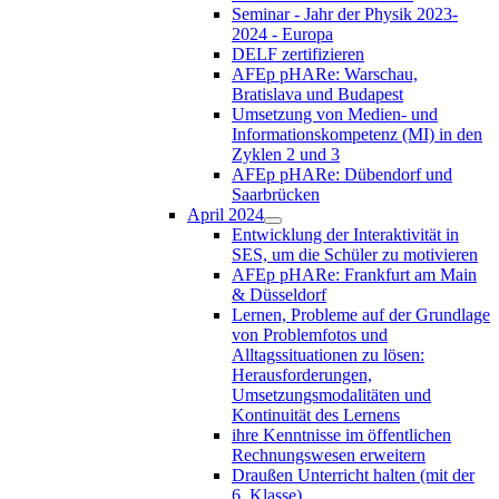
Seminar - Jahr der Physik 2023-
2024 - Europa
DELF zertifizieren
AFEp pHARe: Warschau,
Bratislava und Budapest
Umsetzung von Medien- und
Informationskompetenz (MI) in den
Zyklen 2 und 3
AFEp pHARe: Dübendorf und
Saarbrücken
April 2024
Entwicklung der Interaktivität in
SES, um die Schüler zu motivieren
AFEp pHARe: Frankfurt am Main
& Düsseldorf
Lernen, Probleme auf der Grundlage
von Problemfotos und
Alltagssituationen zu lösen:
Herausforderungen,
Umsetzungsmodalitäten und
Kontinuität des Lernens
ihre Kenntnisse im öffentlichen
Rechnungswesen erweitern
Draußen Unterricht halten (mit der
6. Klasse)