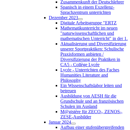
Zusammenkunft der Deutschlehrer
Spanisch in einem Exzellenz-
Sprachzentrum unterrichten
Dezember 2023
Digitale Arbeitsgruppe "ERTZ
Mathematikunterricht im neuen
"naturwissenschaftlichen und
mathematischen Unterricht" in der 1.
Aktualisierung und Diversifizierung
unserer Sportpraktiken: Schulische
Praxisformen anbieten /
Diversifizierung der Praktiken in
CA5 - Collège Lycée
Lycée - Unterrichten des Faches
Humanities Literature and
Philosophy
Ein Wissenschaftslabor leiten und
betreuen
Ausbildung von AESH für die
Grundschule und an französischen
Schulen im Ausland
M@gistère für ZECO-, ZENOS-,
ZESE-Ausbilder
Januar 2024
Aufbau einer stufenübergreifenden