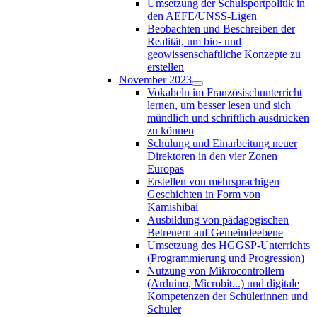
Umsetzung der Schulsportpolitik in
den AEFE/UNSS-Ligen
Beobachten und Beschreiben der
Realität, um bio- und
geowissenschaftliche Konzepte zu
erstellen
November 2023
Vokabeln im Französischunterricht
lernen, um besser lesen und sich
mündlich und schriftlich ausdrücken
zu können
Schulung und Einarbeitung neuer
Direktoren in den vier Zonen
Europas
Erstellen von mehrsprachigen
Geschichten in Form von
Kamishibai
Ausbildung von pädagogischen
Betreuern auf Gemeindeebene
Umsetzung des HGGSP-Unterrichts
(Programmierung und Progression)
Nutzung von Mikrocontrollern
(Arduino, Microbit...) und digitale
Kompetenzen der Schülerinnen und
Schüler