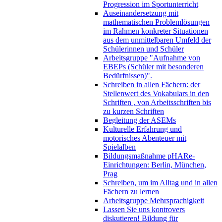
Progression im Sportunterricht
Auseinandersetzung mit
mathematischen Problemlösungen
im Rahmen konkreter Situationen
aus dem unmittelbaren Umfeld der
Schülerinnen und Schüler
Arbeitsgruppe "Aufnahme von
EBEPs (Schüler mit besonderen
Bedürfnissen)".
Schreiben in allen Fächern: der
Stellenwert des Vokabulars in den
Schriften , von Arbeitsschriften bis
zu kurzen Schriften
Begleitung der ASEMs
Kulturelle Erfahrung und
motorisches Abenteuer mit
Spielalben
Bildungsmaßnahme pHARe-
Einrichtungen: Berlin, München,
Prag
Schreiben, um im Alltag und in allen
Fächern zu lernen
Arbeitsgruppe Mehrsprachigkeit
Lassen Sie uns kontrovers
diskutieren! Bildung für