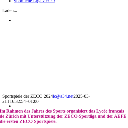
Sportliche Liga ZECO
Laden...
Sportspiele der ZECO 2024
lc@a34.net
2025-03-
21T16:32:54+01:00
Im Rahmen des Jahres des Sports organisiert das Lycée français
de Zürich mit Unterstützung der ZECO-Sportliga und der AEFE
die ersten ZECO-Sportspiele.