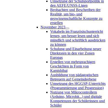
Umsetzung der Schulsportpolitik in
den AEFE/UNSS-Ligen
Beobachten und Beschreiben der
Realität, um bio- und
geowissenschaftliche Konzepte zu
erstellen
November 2023
Vokabeln im Französischunterricht
lernen, um besser lesen und sich
mündlich und schriftlich ausdrücken
zu können
Schulung und Einarbeitung neuer
Direktoren in den vier Zonen
Europas
Erstellen von mehrsprachigen
Geschichten in Form von
Kamishibai
Ausbildung von pädagogischen
Betreuern auf Gemeindeebene
Umsetzung des HGGSP-Unterrichts
(Programmierung und Progression)
Nutzung von Mikrocontrollern
(Arduino, Microbit...) und digitale
Kompetenzen der Schülerinnen und
Schüler