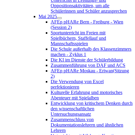
Unterrichts in Leistungs- und
Oppositionsaktivitäten, um alle
Schülerinnen und Schüler anzusprechen
Mai 2025
AFEp pHARe Bern - Freiburg - Wien
(Session 2)
Sportunterricht im Freien mit
Spielbüchern, Staffellauf und
Mannschaftsspielen
Die Schule außerhalb des Klassenzimmers
machen - Zyklus 1
Die KI im Dienste der Schülerbildung
Zusammenführung von DAF und ACS
AFEp pHARe Moskau - Eriwan(Sitzung
2)
Die Verwendung von Excel
perfektionieren
Kulturelle Erfahrung und motorisches
Abenteuer mit Spielalben
Entwicklung von kritischem Denken durch
den wissenschaftlichen
Untersuchungsansatz
Zusammenschluss von
Dokumentationslehrern und ähnlichen
Lehrern