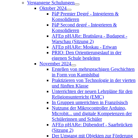
Vergangene Schulungen
Oktober 2024
PàP Premier Degré - Integrieren &
Konsolidieren
PàP Second degré - Integrieren &
Konsolidieren
AFEp pHARe: Bratislava - Budapest -
Warschau (Sitzung 2)
AFEp pHARe: Moskau - Eriwan
PRIO: Den Orientierungslauf in der
eigenen Schule begleiten
November 2024
Erstellen von mehrsprachigen Geschichten
in Form von Kamishibai
Praktizieren von Technologie in der vierten
und fünften Klasse
Unterrichten der neuen Lehrpläne für den
Religionsunterricht (EMC)
In Gruppen unterrichten in Französisch
Nutzung der Mikrocontroller Arduino,
Microbit... und digitale Kompetenzen der
Schülerinnen und Schüler
AFEp pHARe: Dübendorf - Saarbrücken
(Sitzung 2)
Der Umgang mit Objekten zur Förderung