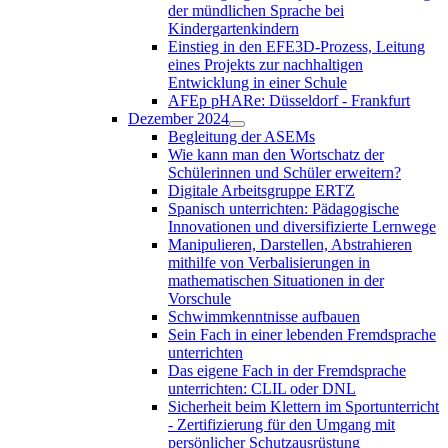
der mündlichen Sprache bei
Kindergartenkindern
Einstieg in den EFE3D-Prozess, Leitung
eines Projekts zur nachhaltigen
Entwicklung in einer Schule
AFEp pHARe: Düsseldorf - Frankfurt
Dezember 2024
Begleitung der ASEMs
Wie kann man den Wortschatz der
Schülerinnen und Schüler erweitern?
Digitale Arbeitsgruppe ERTZ
Spanisch unterrichten: Pädagogische
Innovationen und diversifizierte Lernwege
Manipulieren, Darstellen, Abstrahieren
mithilfe von Verbalisierungen in
mathematischen Situationen in der
Vorschule
Schwimmkenntnisse aufbauen
Sein Fach in einer lebenden Fremdsprache
unterrichten
Das eigene Fach in der Fremdsprache
unterrichten: CLIL oder DNL
Sicherheit beim Klettern im Sportunterricht
- Zertifizierung für den Umgang mit
persönlicher Schutzausrüstung