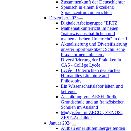
Zusammenkunft der Deutschlehrer
Spanisch in einem Exzellenz-
Sprachzentrum unterrichten
Dezember 2023
Digitale Arbeitsgruppe "ERTZ
Mathematikunterricht im neuen
"naturwissenschaftlichen und
mathematischen Unterricht" in der 1.
Aktualisierung und Diversifizierung
unserer Sportpraktiken: Schulische
Praxisformen anbieten /
Diversifizierung der Praktiken in
CA5 - Collège Lycée
Lycée - Unterrichten des Faches
Humanities Literature and
Philosophy
Ein Wissenschaftslabor leiten und
betreuen
Ausbildung von AESH für die
Grundschule und an französischen
Schulen im Ausland
M@gistère für ZECO-, ZENOS-,
ZESE-Ausbilder
Januar 2024
Aufbau einer stufenübergreifenden