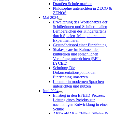
Draußen Schule machen
Philosophie unterrichten in ZECO &
ZENOS
Mai 2024
Erweiterung des Wortschatzes der
Schülerinnen und Schüler in allen
Lernbereichen des Kindergartens
durch Spielen, Manipulieren und
Experimentieren
Gesundheitspol einer Einrichtung
Shakespeare im Rahmen der
kulturellen und sprachlichen
Vertiefung unterrichten (BFI -
LYCEE)
Schulung Die
Dokumentationspolitik der
Einrichtung umsetzen
Literatur in modernen Sprachen
unterrichten und nutzen
Juni 2024
Einstieg in den EFE3D-Prozess,
Leitung eines Projekts zur
nachhaltigen Entwicklung in einer
Schule
AFEp pHARe: Tbilissi, Vilnius &