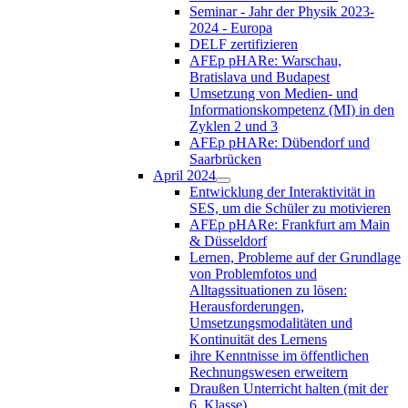
Seminar - Jahr der Physik 2023-
2024 - Europa
DELF zertifizieren
AFEp pHARe: Warschau,
Bratislava und Budapest
Umsetzung von Medien- und
Informationskompetenz (MI) in den
Zyklen 2 und 3
AFEp pHARe: Dübendorf und
Saarbrücken
April 2024
Entwicklung der Interaktivität in
SES, um die Schüler zu motivieren
AFEp pHARe: Frankfurt am Main
& Düsseldorf
Lernen, Probleme auf der Grundlage
von Problemfotos und
Alltagssituationen zu lösen:
Herausforderungen,
Umsetzungsmodalitäten und
Kontinuität des Lernens
ihre Kenntnisse im öffentlichen
Rechnungswesen erweitern
Draußen Unterricht halten (mit der
6. Klasse)