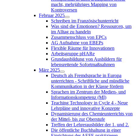
macht, mehrjähriges Mapping von
Kontroversen
Februar 2025
Schreiben im Französischunterricht
Was sind die Emotionen? Ressourcen, um
im Alltag zu handeln
Zusammenschluss von EPCs
AG Aufnahme von EBEPs
Flexible Räume für Innovationen
Arbeitsgruppe pHARe
Grundausbildung von Ausbildern für
lebensrettende Sofortmaßnahmen
März 2025
Deutsch als Fremdsprache in Europa
unterrichten - Schriftliche und mündliche
Kommunikation in der Klasse fördern
Sprachen im Zentrum der Medien- und
Informationskompetenz (MI)
Teaching Technology in Cycle 4 - Neue
Lehrpläne und innovative Konzepte
Dynamisierung des Chemieunterrichts von
der Mittel- bis zur Oberstufe
Treffen der Lehrerausbilder der 1. und 2.
Die öffentliche Buchhaltung in einer
Einrichtung der AEFE praktizieren -