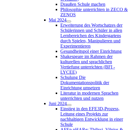
Draußen Schule machen
Philosophie unterrichten in ZECO &
ZENOS
Mai 2024
Erweiterung des Wortschatzes der
Schülerinnen und Schüler in allen
Lernbereichen des Kindergartens
durch Spielen, Manipulieren und
Experimentieren
Gesundheitspol einer Einrichtung
Shakespeare im Rahmen der
kulturellen und sprachlichen
Vertiefung unterrichten (BFI -
LYCEE)
Schulung Die
Dokumentationspolitik der
Einrichtung umsetzen
Literatur in modernen Sprachen
unterrichten und nutzen
Juni 2024
Einstieg in den EFE3D-Prozess,
Leitung eines Projekts zur
nachhaltigen Entwicklung in einer
Schule
AFEp pHARe: Tbilissi, Vilnius &