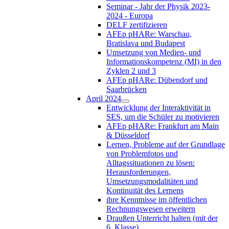
Seminar - Jahr der Physik 2023-
2024 - Europa
DELF zertifizieren
AFEp pHARe: Warschau,
Bratislava und Budapest
Umsetzung von Medien- und
Informationskompetenz (MI) in den
Zyklen 2 und 3
AFEp pHARe: Dübendorf und
Saarbrücken
April 2024
Entwicklung der Interaktivität in
SES, um die Schüler zu motivieren
AFEp pHARe: Frankfurt am Main
& Düsseldorf
Lernen, Probleme auf der Grundlage
von Problemfotos und
Alltagssituationen zu lösen:
Herausforderungen,
Umsetzungsmodalitäten und
Kontinuität des Lernens
ihre Kenntnisse im öffentlichen
Rechnungswesen erweitern
Draußen Unterricht halten (mit der
6. Klasse)