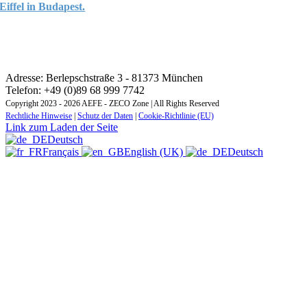
Eiffel in Budapest.
KONTAKT: REGIONALES AUSBILDUNGSINSTITUT
ZONE MITTEL- UND OSTEUROPA
Adresse: Berlepschstraße 3 - 81373 München
Telefon: +49 (0)89 68 999 7742
Copyright 2023 - 2026 AEFE - ZECO Zone | All Rights Reserved
Rechtliche Hinweise
|
Schutz der Daten
|
Cookie-Richtlinie (EU)
Link zum Laden der Seite
Deutsch
Français
English (UK)
Deutsch