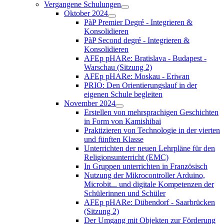
Vergangene Schulungen
Oktober 2024
PàP Premier Degré - Integrieren &
Konsolidieren
PàP Second degré - Integrieren &
Konsolidieren
AFEp pHARe: Bratislava - Budapest -
Warschau (Sitzung 2)
AFEp pHARe: Moskau - Eriwan
PRIO: Den Orientierungslauf in der
eigenen Schule begleiten
November 2024
Erstellen von mehrsprachigen Geschichten
in Form von Kamishibai
Praktizieren von Technologie in der vierten
und fünften Klasse
Unterrichten der neuen Lehrpläne für den
Religionsunterricht (EMC)
In Gruppen unterrichten in Französisch
Nutzung der Mikrocontroller Arduino,
Microbit... und digitale Kompetenzen der
Schülerinnen und Schüler
AFEp pHARe: Dübendorf - Saarbrücken
(Sitzung 2)
Der Umgang mit Objekten zur Förderung