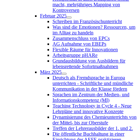
macht, mehrjähriges Mapping von
Kontroversen
Februar 2025
Schreiben im Französischunterricht
Was sind die Emotionen? Ressourcen, um
im Alltag zu handeln
Zusammenschluss von EPCs
AG Aufnahme von EBEPs
Flexible Räume für Innovationen
Arbeitsgruppe pHARe
Grundausbildung von Ausbildern für
lebensrettende Sofortmaßnahmen
März 2025
Deutsch als Fremdsprache in Europa
unterrichten - Schriftliche und mündliche
Kommunikation in der Klasse fördern
Sprachen im Zentrum der Medien- und
Informationskompetenz (MI)
Teaching Technology in Cycle 4 - Neue
Lehrpläne und innovative Konzepte
Dynamisierung des Chemieunterrichts von
der Mittel- bis zur Oberstufe
Treffen der Lehrerausbilder der 1. und 2.
Die öffentliche Buchhaltung in einer
Einrichtung der AEFE praktizieren -