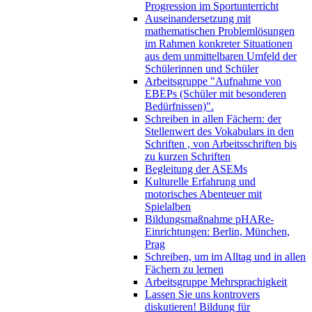
Progression im Sportunterricht
Auseinandersetzung mit
mathematischen Problemlösungen
im Rahmen konkreter Situationen
aus dem unmittelbaren Umfeld der
Schülerinnen und Schüler
Arbeitsgruppe "Aufnahme von
EBEPs (Schüler mit besonderen
Bedürfnissen)".
Schreiben in allen Fächern: der
Stellenwert des Vokabulars in den
Schriften , von Arbeitsschriften bis
zu kurzen Schriften
Begleitung der ASEMs
Kulturelle Erfahrung und
motorisches Abenteuer mit
Spielalben
Bildungsmaßnahme pHARe-
Einrichtungen: Berlin, München,
Prag
Schreiben, um im Alltag und in allen
Fächern zu lernen
Arbeitsgruppe Mehrsprachigkeit
Lassen Sie uns kontrovers
diskutieren! Bildung für