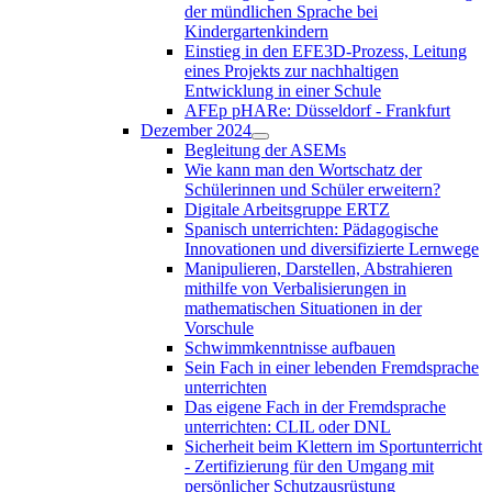
der mündlichen Sprache bei
Kindergartenkindern
Einstieg in den EFE3D-Prozess, Leitung
eines Projekts zur nachhaltigen
Entwicklung in einer Schule
AFEp pHARe: Düsseldorf - Frankfurt
Dezember 2024
Begleitung der ASEMs
Wie kann man den Wortschatz der
Schülerinnen und Schüler erweitern?
Digitale Arbeitsgruppe ERTZ
Spanisch unterrichten: Pädagogische
Innovationen und diversifizierte Lernwege
Manipulieren, Darstellen, Abstrahieren
mithilfe von Verbalisierungen in
mathematischen Situationen in der
Vorschule
Schwimmkenntnisse aufbauen
Sein Fach in einer lebenden Fremdsprache
unterrichten
Das eigene Fach in der Fremdsprache
unterrichten: CLIL oder DNL
Sicherheit beim Klettern im Sportunterricht
- Zertifizierung für den Umgang mit
persönlicher Schutzausrüstung