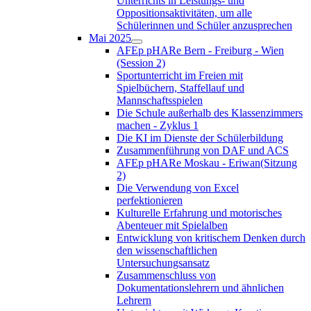
Unterrichts in Leistungs- und
Oppositionsaktivitäten, um alle
Schülerinnen und Schüler anzusprechen
Mai 2025
AFEp pHARe Bern - Freiburg - Wien
(Session 2)
Sportunterricht im Freien mit
Spielbüchern, Staffellauf und
Mannschaftsspielen
Die Schule außerhalb des Klassenzimmers
machen - Zyklus 1
Die KI im Dienste der Schülerbildung
Zusammenführung von DAF und ACS
AFEp pHARe Moskau - Eriwan(Sitzung
2)
Die Verwendung von Excel
perfektionieren
Kulturelle Erfahrung und motorisches
Abenteuer mit Spielalben
Entwicklung von kritischem Denken durch
den wissenschaftlichen
Untersuchungsansatz
Zusammenschluss von
Dokumentationslehrern und ähnlichen
Lehrern