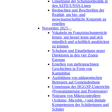
Umsetzung der Schulsportpolitik in
den AEFE/UNSS-Ligen
Beobachten und Beschreiben der
Realität, um bio- und
geowissenschaftliche Konzepte zu
erstellen
November 2023
Vokabeln im Französischunterricht
lernen, um besser lesen und sich
mündlich und schriftlich ausdrücken
zu können
Schulung und Einarbeitung neuer
Direktoren in den vier Zonen
Europas
Erstellen von mehrsprachigen
Geschichten in Form von
Kamishibai
Ausbildung von pädagogischen
Betreuern auf Gemeindeebene
Umsetzung des HGGSP-Unterrichts
(Programmierung und Progression)
Nutzung von Mikrocontrollern
(Arduino, Microbit...) und digitale
Kompetenzen der Schülerinnen und
Schüler