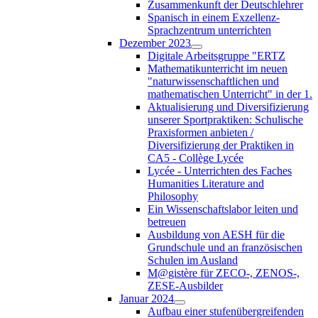
Zusammenkunft der Deutschlehrer
Spanisch in einem Exzellenz-
Sprachzentrum unterrichten
Dezember 2023
Digitale Arbeitsgruppe "ERTZ
Mathematikunterricht im neuen
"naturwissenschaftlichen und
mathematischen Unterricht" in der 1.
Aktualisierung und Diversifizierung
unserer Sportpraktiken: Schulische
Praxisformen anbieten /
Diversifizierung der Praktiken in
CA5 - Collège Lycée
Lycée - Unterrichten des Faches
Humanities Literature and
Philosophy
Ein Wissenschaftslabor leiten und
betreuen
Ausbildung von AESH für die
Grundschule und an französischen
Schulen im Ausland
M@gistère für ZECO-, ZENOS-,
ZESE-Ausbilder
Januar 2024
Aufbau einer stufenübergreifenden